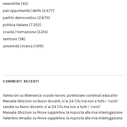
newsletter
(42)
pari opportunità | diritti
(2.477)
partito democratico
(2.870)
politica italiana
(7.352)
scuola | formazione
(3.214)
territorio
(116)
università | ricerca
(1.919)
COMMENTI RECENTI
Vanna Iori
su
Alternanza scuola-lavoro, potenziare contenuti educativi
Manuela Ghizzoni
su
Nuovi docenti, sì ai 24 Cfu ma non a tutti i “costi”
sandra
su
Nuovi docenti, sì ai 24 Cfu ma non a tutti i “costi”
Manuela Ghizzoni
su
Prove suppletive, la risposta alla mia interrogazione
Valentino Amadio
su
Prove suppletive, la risposta alla mia interrogazione