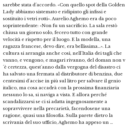
sarebbe stata d´accordo. «Con quello spot della Golden
Lady abbiamo sistemato e ridipinto gli infissi e
sostituito i vetri rotti». Aurelio Aghemo era da poco
soprintendente: «Non fu un sacrificio. La sala restò
chiusa un giorno solo, fecero tutto con grande
velocità e rispetto per il luogo. E la modella, una
ragazza francese, devo dire, era bellissima…». La
cultura si arrangia anche così, nell´Italia dei tagli che
vanno, e vengono, e magari rivanno, del doman non v
´è certezza, quest´anno dalla vergogna del disastro ci
ha salvato una fermata al distributore di benzina, due
centesimi d´accise in più sul litro per salvare il genio
italico, ma cosa accadrà con la prossima finanziaria
nessuno lo sa, si naviga a vista. E allora perché
scandalizzarsi se ci si adatta ingegnosamente a
sopravvivere nella precarietà, facendosene una
ragione, quasi una filosofia. Sulla parete dietro la
scrivania del suo ufficio, Aghemo ha appeso un …