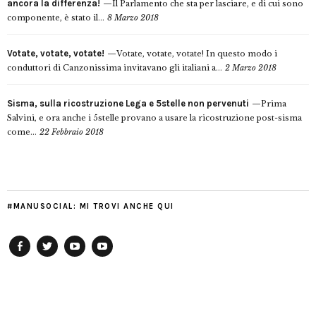
ancora la differenza!
Il Parlamento che sta per lasciare, e di cui sono
componente, è stato il...
8 Marzo 2018
Votate, votate, votate!
Votate, votate, votate! In questo modo i
conduttori di Canzonissima invitavano gli italiani a...
2 Marzo 2018
Sisma, sulla ricostruzione Lega e 5stelle non pervenuti
Prima
Salvini, e ora anche i 5stelle provano a usare la ricostruzione post-sisma
come...
22 Febbraio 2018
#MANUSOCIAL: MI TROVI ANCHE QUI
Facebook
Twitter
YouTube
YouTube
Manu
PD
Modena