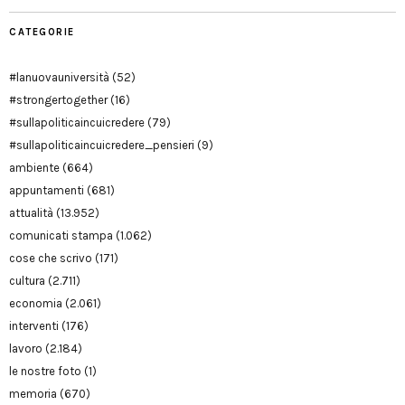
CATEGORIE
#lanuovauniversità
(52)
#strongertogether
(16)
#sullapoliticaincuicredere
(79)
#sullapoliticaincuicredere_pensieri
(9)
ambiente
(664)
appuntamenti
(681)
attualità
(13.952)
comunicati stampa
(1.062)
cose che scrivo
(171)
cultura
(2.711)
economia
(2.061)
interventi
(176)
lavoro
(2.184)
le nostre foto
(1)
memoria
(670)