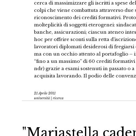
cerca di massimizzare gli iscritti a spese de
colpi che viene combattuta attraverso due s
riconoscimento dei crediti formativi. Proto
molteplicità di soggetti eterogenei: sindacat
banche, assicurazioni; ciascun ateneo inte
hoc per offrire sconti sulla retta d’iscrizion
lavoratori diplomati desiderosi di fregiarsi 
ma con un occhio attento al portafoglio – in
“fino a un massimo” di 60 crediti formativ
ndr) grazie a esami sostenuti in passato o 
acquisita lavorando. Il podio delle convenzi
21 Aprile 2011
università | ricerca
"Mariastella cade