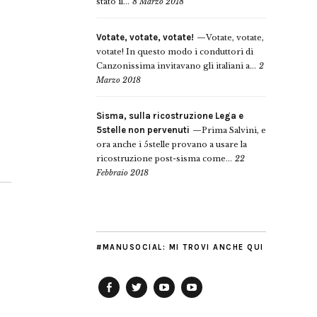
stato il...
8 Marzo 2018
Votate, votate, votate!
Votate, votate,
votate! In questo modo i conduttori di
Canzonissima invitavano gli italiani a...
2
Marzo 2018
Sisma, sulla ricostruzione Lega e
5stelle non pervenuti
Prima Salvini, e
ora anche i 5stelle provano a usare la
ricostruzione post-sisma come...
22
Febbraio 2018
#MANUSOCIAL: MI TROVI ANCHE QUI
Facebook
Twitter
YouTube
YouTube
Manu
PD