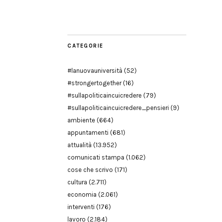
Modena
CATEGORIE
#lanuovauniversità
(52)
#strongertogether
(16)
#sullapoliticaincuicredere
(79)
#sullapoliticaincuicredere_pensieri
(9)
ambiente
(664)
appuntamenti
(681)
attualità
(13.952)
comunicati stampa
(1.062)
cose che scrivo
(171)
cultura
(2.711)
economia
(2.061)
interventi
(176)
lavoro
(2.184)