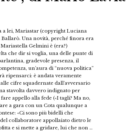
ta a lei, Mariastar (copyright Luciana
a a Ballarò. Una novità, perché finora era
Mariastella Gelmini è (era?)
lta che dir si voglia, una delle punte di
arlantina, gradevole presenza, il
competenza, un’aura di “nuova politica”
erà ripensarci: è andata veramente
alle cifre squadernate dall’avversario
 ma stavolta davvero indignato per
fare appello alla fede («I tagli? Ma no,
 fare a gara con un Cota qualunque a
ntese: «Ci sono più bidelli che
 del collaboratore appollaiato dietro le
itta e si mette a gridare, lui che non …