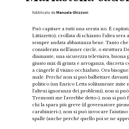
Pubblicato da
Manuela Ghizzoni
Può capitare a tutti una serata no. È capita
Littizzetto), crollata di schianto l’altra ser
sempre andata abbastanza bene. Tanto che 
considerata nell’inner circle, o struttura De
diamante, una sicurezza televisiva, buona p
giusto mix di grinta e arroganza, discreta 
a cingerle il visino occhialuto. Ora bisogn
male. Perché non si può balbettare davanti 
politico (un Enrico Letta solitamente mite
l’altrui ignoranza dei problemi), non si può 
Tremonti me l’avrebbe detto»), non si può
chi la spara più greve (il governatore piemo
carabinieri»), non si può invocare l’aiutino
spalle (anche perché quello poi se ne approf