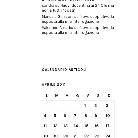
sandra
su
Nuovi docenti, sì ai 24 Cfu ma
non a tutti i “costi”
Manuela Ghizzoni
su
Prove suppletive, la
risposta alla mia interrogazione
Valentino Amadio
su
Prove suppletive, la
risposta alla mia interrogazione
CALENDARIO ARTICOLI
APRILE 2011
L
M
M
G
V
S
D
1
2
3
4
5
6
7
8
9
10
11
12
13
14
15
16
17
18
19
20
21
22
23
24