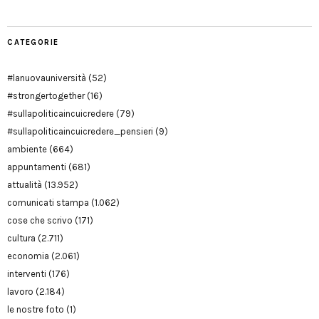
CATEGORIE
#lanuovauniversità
(52)
#strongertogether
(16)
#sullapoliticaincuicredere
(79)
#sullapoliticaincuicredere_pensieri
(9)
ambiente
(664)
appuntamenti
(681)
attualità
(13.952)
comunicati stampa
(1.062)
cose che scrivo
(171)
cultura
(2.711)
economia
(2.061)
interventi
(176)
lavoro
(2.184)
le nostre foto
(1)