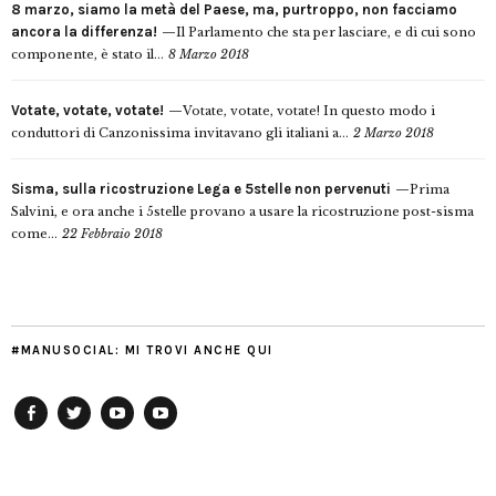
8 marzo, siamo la metà del Paese, ma, purtroppo, non facciamo
ancora la differenza!
Il Parlamento che sta per lasciare, e di cui sono
componente, è stato il...
8 Marzo 2018
Votate, votate, votate!
Votate, votate, votate! In questo modo i
conduttori di Canzonissima invitavano gli italiani a...
2 Marzo 2018
Sisma, sulla ricostruzione Lega e 5stelle non pervenuti
Prima
Salvini, e ora anche i 5stelle provano a usare la ricostruzione post-sisma
come...
22 Febbraio 2018
#MANUSOCIAL: MI TROVI ANCHE QUI
Facebook
Twitter
YouTube
YouTube
Manu
PD
Modena