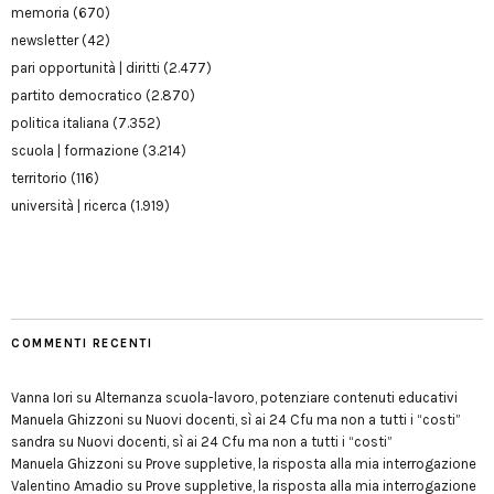
memoria
(670)
newsletter
(42)
pari opportunità | diritti
(2.477)
partito democratico
(2.870)
politica italiana
(7.352)
scuola | formazione
(3.214)
territorio
(116)
università | ricerca
(1.919)
COMMENTI RECENTI
Vanna Iori
su
Alternanza scuola-lavoro, potenziare contenuti educativi
Manuela Ghizzoni
su
Nuovi docenti, sì ai 24 Cfu ma non a tutti i “costi”
sandra
su
Nuovi docenti, sì ai 24 Cfu ma non a tutti i “costi”
Manuela Ghizzoni
su
Prove suppletive, la risposta alla mia interrogazione
Valentino Amadio
su
Prove suppletive, la risposta alla mia interrogazione