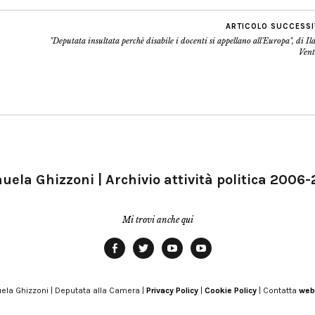
ARTICOLO SUCCESS
"Deputata insultata perchè disabile i docenti si appellano all'Europa", di Il
Vent
ela Ghizzoni | Archivio attività politica 2006
Mi trovi anche qui
Facebook
Twitter
YouTube
YouTube
Manu
PD
Modena
ela Ghizzoni | Deputata alla Camera |
Privacy Policy
|
Cookie Policy
| Contatta
web