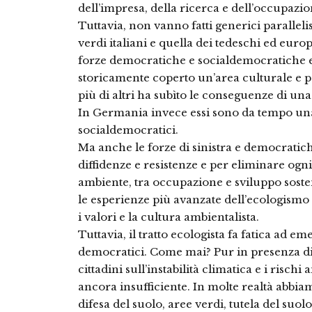
dell’impresa, della ricerca e dell’occupazio
Tuttavia, non vanno fatti generici parallelis
verdi italiani e quella dei tedeschi ed europ
forze democratiche e socialdemocratiche eur
storicamente coperto un’area culturale e po
più di altri ha subìto le conseguenze di un
In Germania invece essi sono da tempo una 
socialdemocratici.
Ma anche le forze di sinistra e democratic
diffidenze e resistenze e per eliminare ogn
ambiente, tra occupazione e sviluppo sosteni
le esperienze più avanzate dell’ecologismo 
i valori e la cultura ambientalista.
Tuttavia, il tratto ecologista fa fatica ad e
democratici. Come mai? Pur in presenza di
cittadini sull’instabilità climatica e i risch
ancora insufficiente. In molte realtà abbiamo 
difesa del suolo, aree verdi, tutela del suol