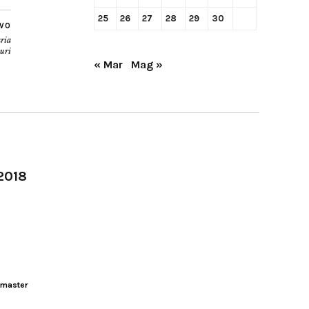
25
26
27
28
29
30
IVO
aria
uri
« Mar
Mag »
-2018
master