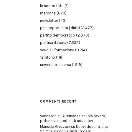
le nostre foto
(1)
memoria
(670)
newsletter
(42)
pari opportunità | diritti
(2.477)
partito democratico
(2.870)
politica italiana
(7.352)
scuola | formazione
(3.214)
territorio
(116)
università | ricerca
(1.919)
COMMENTI RECENTI
Vanna Iori
su
Alternanza scuola-lavoro,
potenziare contenuti educativi
Manuela Ghizzoni
su
Nuovi docenti, sì ai
24 Cfu ma non a tutti i “costi”