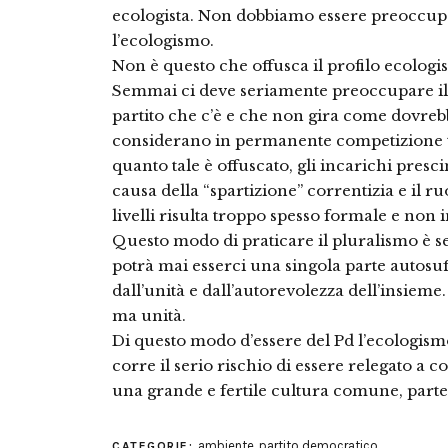
ecologista. Non dobbiamo essere preoccupati
l’ecologismo.
Non è questo che offusca il profilo ecologis
Semmai ci deve seriamente preoccupare il t
partito che c’è e che non gira come dovrebbe
considerano in permanente competizione tra d
quanto tale è offuscato, gli incarichi pres
causa della “spartizione” correntizia e il ruo
livelli risulta troppo spesso formale e non 
Questo modo di praticare il pluralismo è 
potrà mai esserci una singola parte autosuf
dall’unità e dall’autorevolezza dell’insieme.
ma unità.
Di questo modo d’essere del Pd l’ecologism
corre il serio rischio di essere relegato a 
una grande e fertile cultura comune, parte 
ambiente
,
partito democratico
CATEGORIE: