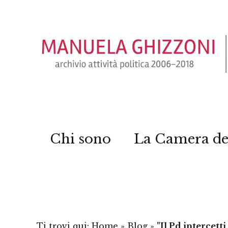
Chi sono
La Camera de
Ti trovi qui:
Home
»
Blog
»
"Il Pd intercetti