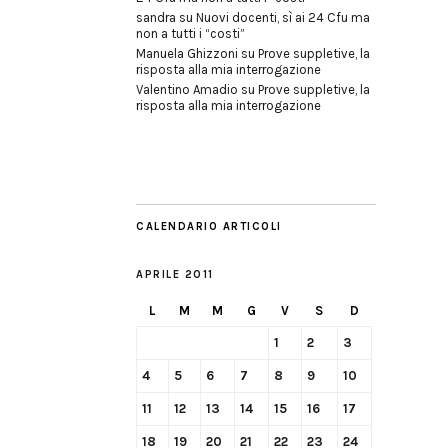
sandra
su
Nuovi docenti, sì ai 24 Cfu ma
non a tutti i “costi”
Manuela Ghizzoni
su
Prove suppletive, la
risposta alla mia interrogazione
Valentino Amadio
su
Prove suppletive, la
risposta alla mia interrogazione
CALENDARIO ARTICOLI
APRILE 2011
L
M
M
G
V
S
D
1
2
3
4
5
6
7
8
9
10
11
12
13
14
15
16
17
18
19
20
21
22
23
24