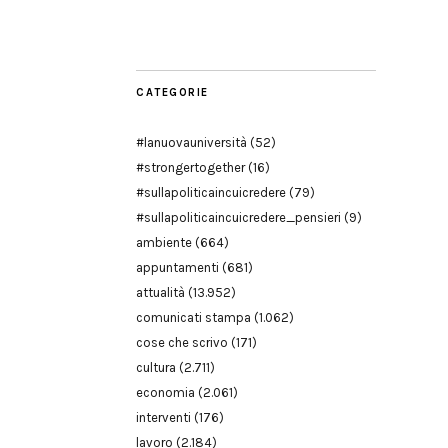
Modena
CATEGORIE
#lanuovauniversità
(52)
#strongertogether
(16)
#sullapoliticaincuicredere
(79)
#sullapoliticaincuicredere_pensieri
(9)
ambiente
(664)
appuntamenti
(681)
attualità
(13.952)
comunicati stampa
(1.062)
cose che scrivo
(171)
cultura
(2.711)
economia
(2.061)
interventi
(176)
lavoro
(2.184)