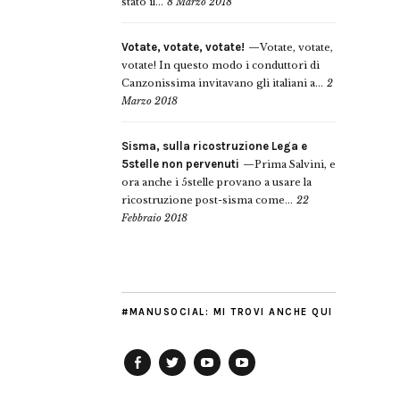
stato il...
8 Marzo 2018
Votate, votate, votate!
Votate, votate,
votate! In questo modo i conduttori di
Canzonissima invitavano gli italiani a...
2
Marzo 2018
Sisma, sulla ricostruzione Lega e
5stelle non pervenuti
Prima Salvini, e
ora anche i 5stelle provano a usare la
ricostruzione post-sisma come...
22
Febbraio 2018
#MANUSOCIAL: MI TROVI ANCHE QUI
Facebook
Twitter
YouTube
YouTube
Manu
PD