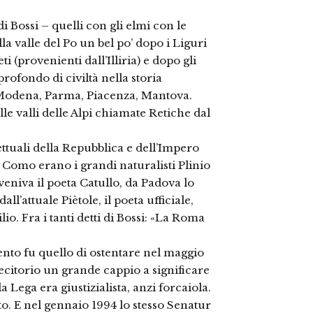
i Bossi – quelli con gli elmi con le
a valle del Po un bel po’ dopo i Liguri
ti (provenienti dall’Illiria) e dopo gli
profondo di civiltà nella storia
Modena, Parma, Piacenza, Mantova.
lle valli delle Alpi chiamate Retiche dal
ettuali della Repubblica e dell’Impero
omo erano i grandi naturalisti Plinio
veniva il poeta Catullo, da Padova lo
ll’attuale Piètole, il poeta ufficiale,
io. Fra i tanti detti di Bossi: «La Roma
ento fu quello di ostentare nel maggio
citorio un grande cappio a significare
a Lega era giustizialista, anzi forcaiola.
to. E nel gennaio 1994 lo stesso Senatur