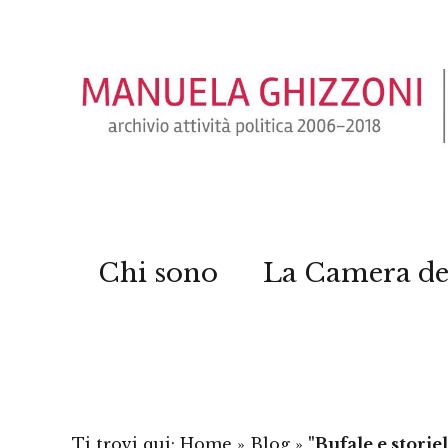
Chi sono
La Camera de
Ti trovi qui:
Home
»
Blog
»
"Bufale e storie