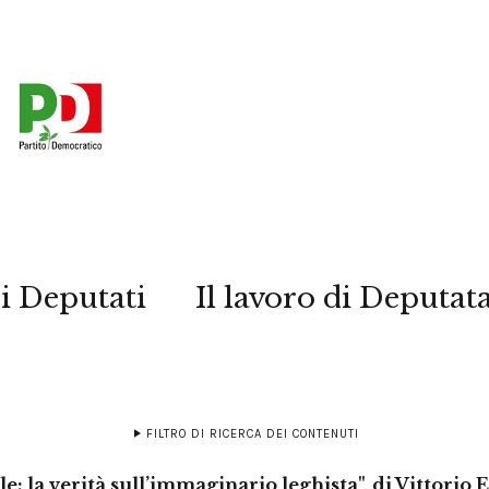
i Deputati
Il lavoro di Deputat
FILTRO DI RICERCA DEI CONTENUTI
lle: la verità sull’immaginario leghista", di Vittorio 