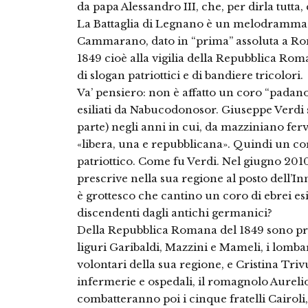
da papa Alessandro III, che, per dirla tutta
La Battaglia di Legnano è un melodramma di
Cammarano, dato in “prima” assoluta a Rom
1849 cioè alla vigilia della Repubblica Rom
di slogan patriottici e di bandiere tricolori.
Va’ pensiero: non è affatto un coro “padano”
esiliati da Nabucodonosor. Giuseppe Verdi s
parte) negli anni in cui, da mazziniano ferv
«libera, una e repubblicana». Quindi un co
patriottico. Come fu Verdi. Nel giugno 201
prescrive nella sua regione al posto dell’
è grottesco che cantino un coro di ebrei esil
discendenti dagli antichi germanici?
Della Repubblica Romana del 1849 sono pro
liguri Garibaldi, Mazzini e Mameli, i lomba
volontari della sua regione, e Cristina Triv
infermerie e ospedali, il romagnolo Aurelio 
combatteranno poi i cinque fratelli Cairoli,