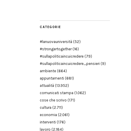
Modena
CATEGORIE
#lanuovauniversità
(52)
#strongertogether
(16)
#sullapoliticaincuicredere
(79)
#sullapoliticaincuicredere_pensieri
(9)
ambiente
(664)
appuntamenti
(681)
attualità
(13.952)
comunicati stampa
(1.062)
cose che scrivo
(171)
cultura
(2.711)
economia
(2.061)
interventi
(176)
lavoro
(2.184)