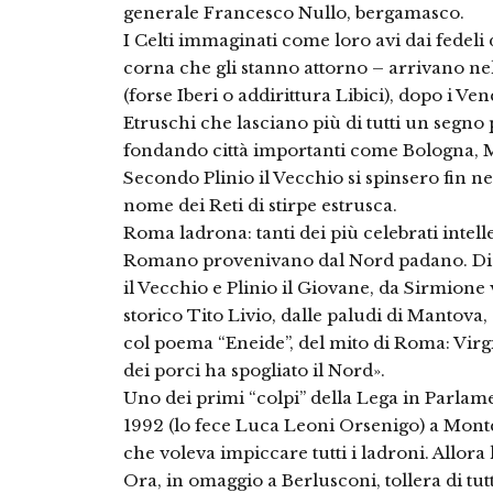
generale Francesco Nullo, bergamasco.
I Celti immaginati come loro avi dai fedeli d
corna che gli stanno attorno – arrivano nell
(forse Iberi o addirittura Libici), dopo i Vene
Etruschi che lasciano più di tutti un segno 
fondando città importanti come Bologna, 
Secondo Plinio il Vecchio si spinsero fin ne
nome dei Reti di stirpe estrusca.
Roma ladrona: tanti dei più celebrati intell
Romano provenivano dal Nord padano. Di C
il Vecchio e Plinio il Giovane, da Sirmione 
storico Tito Livio, dalle paludi di Mantova, da
col poema “Eneide”, del mito di Roma: Virgil
dei porci ha spogliato il Nord».
Uno dei primi “colpi” della Lega in Parlam
1992 (lo fece Luca Leoni Orsenigo) a Monte
che voleva impiccare tutti i ladroni. Allora l
Ora, in omaggio a Berlusconi, tollera di tut