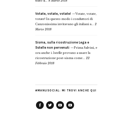
stato il...
8 Marzo 2018
Votate, votate, votate!
Votate, votate,
votate! In questo modo i conduttori di
Canzonissima invitavano gli italiani a...
2
Marzo 2018
Sisma, sulla ricostruzione Lega e
5stelle non pervenuti
Prima Salvini, e
ora anche i 5stelle provano a usare la
ricostruzione post-sisma come...
22
Febbraio 2018
#MANUSOCIAL: MI TROVI ANCHE QUI
Facebook
Twitter
YouTube
YouTube
Manu
PD