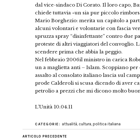
dal vice-sindaco Di Corato. Il loro capo, 
chiede tuttavia «un sia pur piccolo rimbors
Mario Borghezio: merita un capitolo a part
alcuni volontari e volontarie con fascia ve
spruzza spray “disinfettante” contro due p
proteste di altri viaggiatori del convoglio. 
scendere prima che abbia la peggio.
Nel febbraio 2006il ministro in carica Robe
un a maglietta anti – Islam. Scoppiano per q
assalto al consolato italiano lascia sul camp
prode Calderoli si scusa dicendo di aver cap
petrolio a prezzi che mi dicono molto buon
L’Unità 10.04.11
attualità
,
cultura
,
politica italiana
CATEGORIE:
ARTICOLO PRECEDENTE