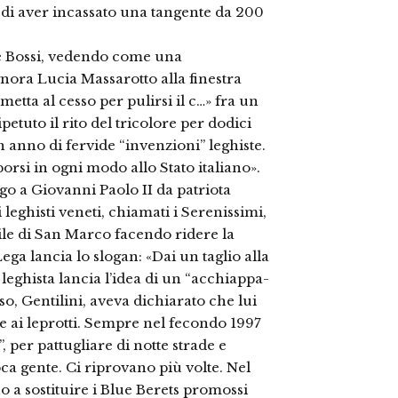
di aver incassato una tangente da 200
re Bossi, vedendo come una
nora Lucia Massarotto alla finestra
metta al cesso per pulirsi il c…» fra un
petuto il rito del tricolore per dodici
un anno di fervide “invenzioni” leghiste.
porsi in ogni modo allo Stato italiano».
go a Giovanni Paolo II da patriota
 leghisti veneti, chiamati i Serenissimi,
le di San Marco facendo ridere la
a lancia lo slogan: «Dai un taglio alla
 leghista lancia l’idea di un “acchiappa-
iso, Gentilini, aveva dichiarato che lui
 ai leprotti. Sempre nel fecondo 1997
per pattugliare di notte strade e
oca gente. Ci riprovano più volte. Nel
 a sostituire i Blue Berets promossi