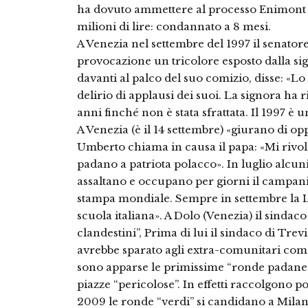
ha dovuto ammettere al processo Enimont 
milioni di lire: condannato a 8 mesi.
A Venezia nel settembre del 1997 il senato
provocazione un tricolore esposto dalla sig
davanti al palco del suo comizio, disse: «Lo 
delirio di applausi dei suoi. La signora ha ri
anni finché non è stata sfrattata. Il 1997 è 
A Venezia (è il 14 settembre) «giurano di op
Umberto chiama in causa il papa: «Mi rivol
padano a patriota polacco». In luglio alcuni
assaltano e occupano per giorni il campani
stampa mondiale. Sempre in settembre la Leg
scuola italiana». A Dolo (Venezia) il sindaco
clandestini”, Prima di lui il sindaco di Trev
avrebbe sparato agli extra-comunitari come
sono apparse le primissime “ronde padane”, 
piazze “pericolose”. In effetti raccolgono p
2009 le ronde “verdi” si candidano a Milano