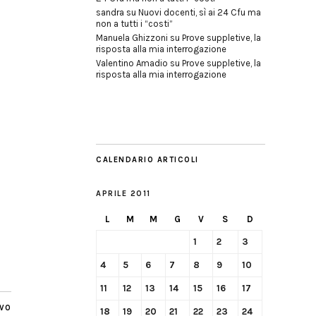
sandra
su
Nuovi docenti, sì ai 24 Cfu ma
non a tutti i “costi”
Manuela Ghizzoni
su
Prove suppletive, la
risposta alla mia interrogazione
Valentino Amadio
su
Prove suppletive, la
risposta alla mia interrogazione
CALENDARIO ARTICOLI
APRILE 2011
L
M
M
G
V
S
D
1
2
3
4
5
6
7
8
9
10
11
12
13
14
15
16
17
IVO
18
19
20
21
22
23
24