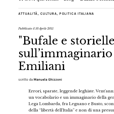
ATTUALITÀ
,
CULTURA
,
POLITICA ITALIANA
Pubblicato il
10 Aprile 2011
"Bufale e storielle
sull’immaginario l
Emiliani
scritto da
Manuela Ghizzoni
Errori, sparate, leggende leghiste. Vent’ann
un vocabolario e un immaginario della gente
Lega Lombarda, fra Legnano e Busto, scon
della “libertà dell’Italia” e non di una presu