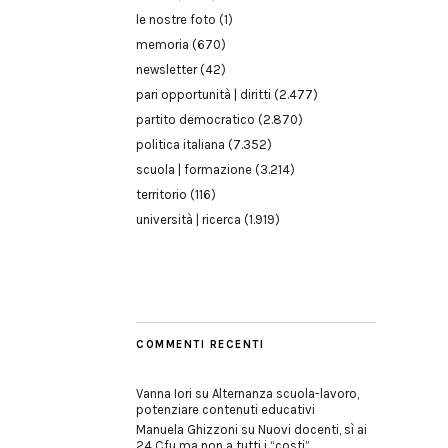
le nostre foto
(1)
memoria
(670)
newsletter
(42)
pari opportunità | diritti
(2.477)
partito democratico
(2.870)
politica italiana
(7.352)
scuola | formazione
(3.214)
territorio
(116)
università | ricerca
(1.919)
COMMENTI RECENTI
Vanna Iori
su
Alternanza scuola-lavoro,
potenziare contenuti educativi
Manuela Ghizzoni
su
Nuovi docenti, sì ai
24 Cfu ma non a tutti i “costi”