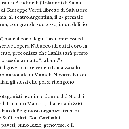
, era un Bandinelli (Rolando) di Siena.
 Giuseppe Verdi, libretto di Salvatore
a, al Teatro Argentina, il 27 gennaio
ana, con grande successo, in un delirio
, ma è il coro degli Ebrei oppressi ed
crive l’opera Nabucco (di cui il coro fa
ente, preconizza che l’Italia sarà presto
ro assolutamente “italiano” e
0 il governatore veneto Luca Zaia lo
Inno nazionale di Mameli-Novaro. E non
iati gli stessi che poi si ritengono
tagonisti uomini e donne del Nord: i
rdi Luciano Manara, alla testa di 800
ulzio di Belgioioso organizzatrice di
Saffi e altri. Con Garibaldi
 pavesi, Nino Bixio, genovese, e il