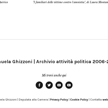
Quirico
"I familiari delle vittime contro l´amnistia", di Laura Monta
ela Ghizzoni | Archivio attività politica 2006
Mi trovi anche qui
Facebook
Twitter
YouTube
YouTube
Manu
PD
Modena
ela Ghizzoni | Deputata alla Camera |
Privacy Policy
|
Cookie Policy
| Contatta
web