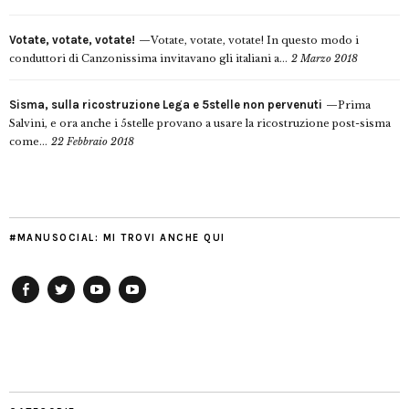
Votate, votate, votate!
Votate, votate, votate! In questo modo i
conduttori di Canzonissima invitavano gli italiani a...
2 Marzo 2018
Sisma, sulla ricostruzione Lega e 5stelle non pervenuti
Prima
Salvini, e ora anche i 5stelle provano a usare la ricostruzione post-sisma
come...
22 Febbraio 2018
#MANUSOCIAL: MI TROVI ANCHE QUI
Facebook
Twitter
YouTube
YouTube
Manu
PD
Modena