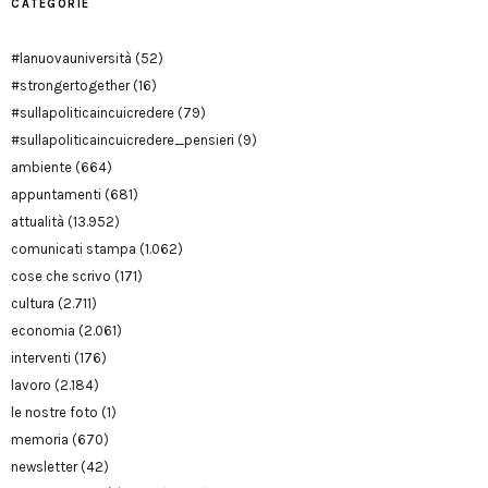
CATEGORIE
#lanuovauniversità
(52)
#strongertogether
(16)
#sullapoliticaincuicredere
(79)
#sullapoliticaincuicredere_pensieri
(9)
ambiente
(664)
appuntamenti
(681)
attualità
(13.952)
comunicati stampa
(1.062)
cose che scrivo
(171)
cultura
(2.711)
economia
(2.061)
interventi
(176)
lavoro
(2.184)
le nostre foto
(1)
memoria
(670)
newsletter
(42)