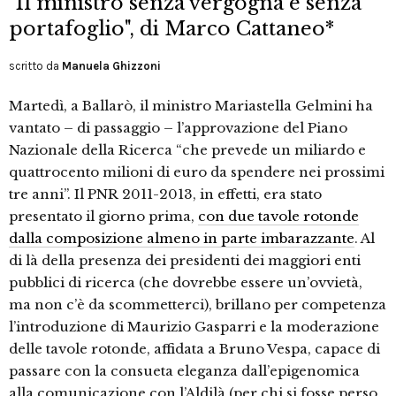
"Il ministro senza vergogna e senza
portafoglio", di Marco Cattaneo*
scritto da
Manuela Ghizzoni
Martedì, a Ballarò, il ministro Mariastella Gelmini ha
vantato – di passaggio – l’approvazione del Piano
Nazionale della Ricerca “che prevede un miliardo e
quattrocento milioni di euro da spendere nei prossimi
tre anni”. Il PNR 2011-2013, in effetti, era stato
presentato il giorno prima,
con due tavole rotonde
dalla composizione almeno in parte imbarazzante
. Al
di là della presenza dei presidenti dei maggiori enti
pubblici di ricerca (che dovrebbe essere un’ovvietà,
ma non c’è da scommetterci), brillano per competenza
l’introduzione di Maurizio Gasparri e la moderazione
delle tavole rotonde, affidata a Bruno Vespa, capace di
passare con la consueta eleganza dall’epigenomica
alla comunicazione con l’Aldilà (per chi si fosse perso