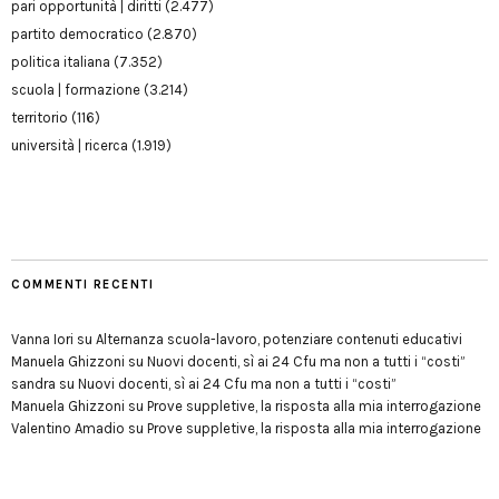
pari opportunità | diritti
(2.477)
partito democratico
(2.870)
politica italiana
(7.352)
scuola | formazione
(3.214)
territorio
(116)
università | ricerca
(1.919)
COMMENTI RECENTI
Vanna Iori
su
Alternanza scuola-lavoro, potenziare contenuti educativi
Manuela Ghizzoni
su
Nuovi docenti, sì ai 24 Cfu ma non a tutti i “costi”
sandra
su
Nuovi docenti, sì ai 24 Cfu ma non a tutti i “costi”
Manuela Ghizzoni
su
Prove suppletive, la risposta alla mia interrogazione
Valentino Amadio
su
Prove suppletive, la risposta alla mia interrogazione