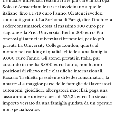
Le nostre università restano fra le più care in Europa.
Solo ad Amsterdam le tasse si avvicinano a quelle
italiane: fino a 1.713 euro l´anno. Gli atenei svedesi
sono tutti gratuiti. La Sorbona di Parigi, dice l´inchiesta
Federconsumatori, costa al massimo 500 euro per
stagione e la Freit Universitat Berlin 200 euro. Più
onerosi gli atenei universitari britannici, per lo più
privati. La University College London, quarta al
mondo nei ranking di qualità, chiede a una famiglia
9.000 euro l´anno. Gli atenei privati in Italia, pur
costando in media 8.000 euro l´anno, non hanno
posizioni di rilievo nelle classifiche internazionali.
Rosario Trefiletti, presidente di Federconsumatori, fa
notare: «La maggior parte delle famiglie dei lavoratori
autonomi, gioiellieri, albergatori, macellai, paga una
tassa annuale universitaria di 535,34 euro. Lo stesso
importo versato da una famiglia guidata da un operaio
non specializzato».