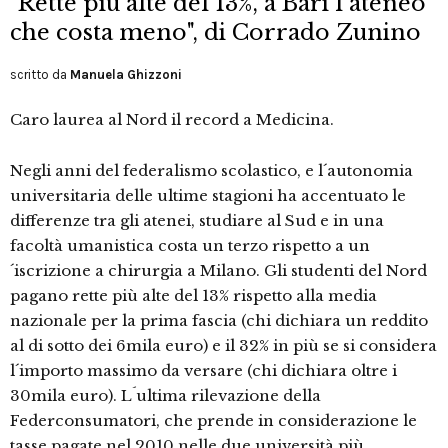
"Rette più alte del 13%, a Bari l´ateneo
che costa meno", di Corrado Zunino
scritto da
Manuela Ghizzoni
Caro laurea al Nord il record a Medicina.
Negli anni del federalismo scolastico, e l´autonomia
universitaria delle ultime stagioni ha accentuato le
differenze tra gli atenei, studiare al Sud e in una
facoltà umanistica costa un terzo rispetto a un
´iscrizione a chirurgia a Milano. Gli studenti del Nord
pagano rette più alte del 13% rispetto alla media
nazionale per la prima fascia (chi dichiara un reddito
al di sotto dei 6mila euro) e il 32% in più se si considera
l´importo massimo da versare (chi dichiara oltre i
30mila euro). L´ultima rilevazione della
Federconsumatori, che prende in considerazione le
tasse pagate nel 2010 nelle due università più