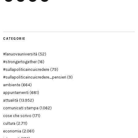
Facebook
Twitter
YouTube
YouTube
Manu
PD
Modena
CATEGORIE
#lanuovauniversità
(52)
#strongertogether
(16)
#sullapoliticaincuicredere
(79)
#sullapoliticaincuicredere_pensieri
(9)
ambiente
(664)
appuntamenti
(681)
attualità
(13.952)
comunicati stampa
(1.062)
cose che scrivo
(171)
cultura
(2.711)
economia
(2.061)