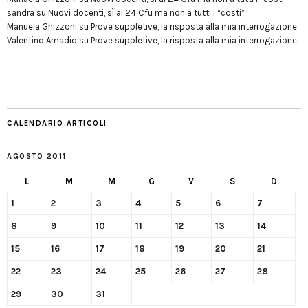
sandra
su
Nuovi docenti, sì ai 24 Cfu ma non a tutti i “costi”
Manuela Ghizzoni
su
Prove suppletive, la risposta alla mia interrogazione
Valentino Amadio
su
Prove suppletive, la risposta alla mia interrogazione
CALENDARIO ARTICOLI
AGOSTO 2011
L
M
M
G
V
S
D
1
2
3
4
5
6
7
8
9
10
11
12
13
14
15
16
17
18
19
20
21
22
23
24
25
26
27
28
29
30
31