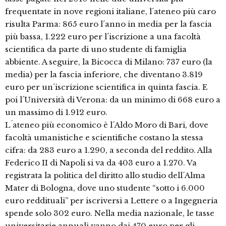
frequentate in nove regioni italiane, l´ateneo più caro
risulta Parma: 865 euro l´anno in media per la fascia
più bassa, 1.222 euro per l´iscrizione a una facoltà
scientifica da parte di uno studente di famiglia
abbiente. A seguire, la Bicocca di Milano: 737 euro (la
media) per la fascia inferiore, che diventano 3.819
euro per un´iscrizione scientifica in quinta fascia. E
poi l´Università di Verona: da un minimo di 668 euro a
un massimo di 1.912 euro.
L´ateneo più economico è l´Aldo Moro di Bari, dove
facoltà umanistiche e scientifiche costano la stessa
cifra: da 283 euro a 1.290, a seconda del reddito. Alla
Federico II di Napoli si va da 403 euro a 1.270. Va
registrata la politica del diritto allo studio dell´Alma
Mater di Bologna, dove uno studente “sotto i 6.000
euro reddituali” per iscriversi a Lettere o a Ingegneria
spende solo 302 euro. Nella media nazionale, le tasse
universitarie annuali vanno dai 470 euro per gli