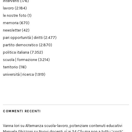
interventi
(176)
lavoro
(2.184)
le nostre foto
(1)
memoria
(670)
newsletter
(42)
pari opportunità | diritti
(2.477)
partito democratico
(2.870)
politica italiana
(7.352)
scuola | formazione
(3.214)
territorio
(116)
università | ricerca
(1.919)
COMMENTI RECENTI
Vanna Iori
su
Alternanza scuola-lavoro, potenziare contenuti educativi
Manuela Ghizzoni
su
Nuovi docenti, sì ai 24 Cfu ma non a tutti i “costi”