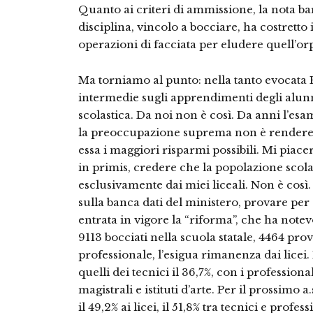
Quanto ai criteri di ammissione, la nota ba
disciplina, vincolo a bocciare, ha costretto
operazioni di facciata per eludere quell’orpe
Ma torniamo al punto: nella tanto evocata Eu
intermedie sugli apprendimenti degli alunni
scolastica. Da noi non è così. Da anni l’esa
la preoccupazione suprema non è rendere 
essa i maggiori risparmi possibili. Mi piac
in primis, credere che la popolazione scolast
esclusivamente dai miei liceali. Non è così
sulla banca dati del ministero, provare p
entrata in vigore la “riforma”, che ha note
9113 bocciati nella scuola statale, 4464 pro
professionale, l’esigua rimanenza dai licei. 
quelli dei tecnici il 36,7%, con i professionali
magistrali e istituti d’arte. Per il prossimo a
il 49,2% ai licei, il 51,8% tra tecnici e profe