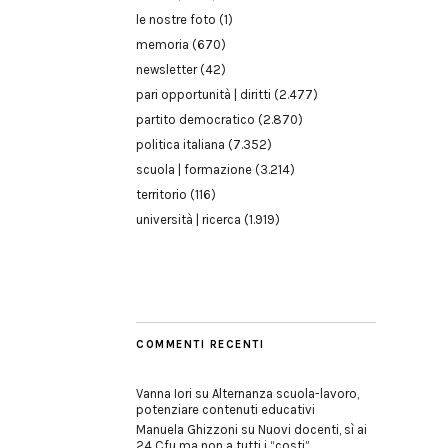
le nostre foto
(1)
memoria
(670)
newsletter
(42)
pari opportunità | diritti
(2.477)
partito democratico
(2.870)
politica italiana
(7.352)
scuola | formazione
(3.214)
territorio
(116)
università | ricerca
(1.919)
COMMENTI RECENTI
Vanna Iori
su
Alternanza scuola-lavoro,
potenziare contenuti educativi
Manuela Ghizzoni
su
Nuovi docenti, sì ai
24 Cfu ma non a tutti i “costi”