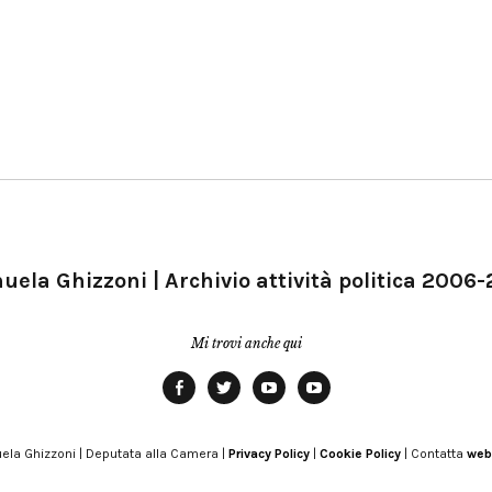
ela Ghizzoni | Archivio attività politica 2006
Mi trovi anche qui
Facebook
Twitter
YouTube
YouTube
Manu
PD
Modena
ela Ghizzoni | Deputata alla Camera |
Privacy Policy
|
Cookie Policy
| Contatta
web