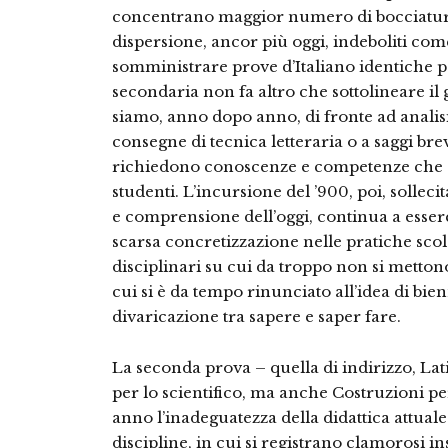
concentrano maggior numero di bocciatur
dispersione, ancor più oggi, indeboliti come
somministrare prove d’Italiano identiche per
secondaria non fa altro che sottolineare il g
siamo, anno dopo anno, di fronte ad analisi 
consegne di tecnica letteraria o a saggi brevi
richiedono conoscenze e competenze che sol
studenti. L’incursione del ’900, poi, solleci
e comprensione dell’oggi, continua a esser
scarsa concretizzazione nelle pratiche sco
disciplinari su cui da troppo non si metton
cui si è da tempo rinunciato all’idea di bie
divaricazione tra sapere e saper fare.
La seconda prova – quella di indirizzo, Lat
per lo scientifico, ma anche Costruzioni p
anno l’inadeguatezza della didattica attual
discipline, in cui si registrano clamorosi 