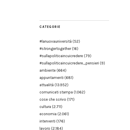
Modena
CATEGORIE
#lanuovauniversità
(52)
#strongertogether
(16)
#sullapoliticaincuicredere
(79)
#sullapoliticaincuicredere_pensieri
(9)
ambiente
(664)
appuntamenti
(681)
attualità
(13.952)
comunicati stampa
(1.062)
cose che scrivo
(171)
cultura
(2.711)
economia
(2.061)
interventi
(176)
lavoro
(2.184)