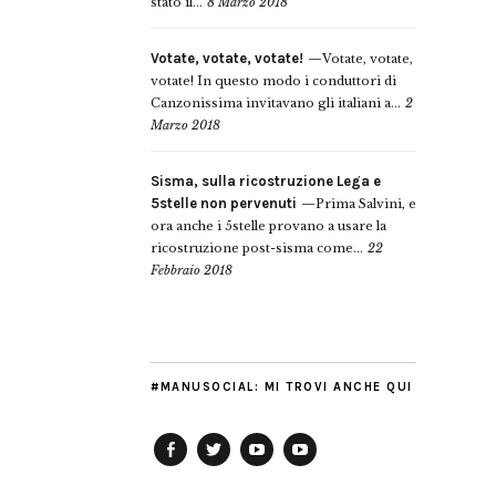
stato il...
8 Marzo 2018
Votate, votate, votate!
Votate, votate,
votate! In questo modo i conduttori di
Canzonissima invitavano gli italiani a...
2
Marzo 2018
Sisma, sulla ricostruzione Lega e
5stelle non pervenuti
Prima Salvini, e
ora anche i 5stelle provano a usare la
ricostruzione post-sisma come...
22
Febbraio 2018
#MANUSOCIAL: MI TROVI ANCHE QUI
Facebook
Twitter
YouTube
YouTube
Manu
PD