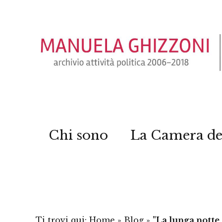
Chi sono
La Camera de
Ti trovi qui:
Home
»
Blog
»
"La lunga notte