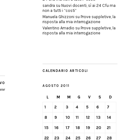
sandra
su
Nuovi docenti, sì ai 24 Cfu ma
non a tutti i “costi”
Manuela Ghizzoni
su
Prove suppletive, la
risposta alla mia interrogazione
Valentino Amadio
su
Prove suppletive, la
risposta alla mia interrogazione
CALENDARIO ARTICOLI
IVO
AGOSTO 2011
aese
L
M
M
G
V
S
D
1
2
3
4
5
6
7
8
9
10
11
12
13
14
15
16
17
18
19
20
21
22
23
24
25
26
27
28