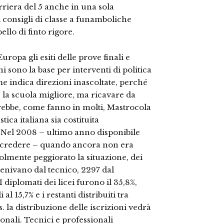
rriera del 5 anche in una sola
 i consigli di classe a funamboliche
llo di finto rigore.
ropa gli esiti delle prove finali e
 sono la base per interventi di politica
me indica direzioni inascoltate, perché
la scuola migliore, ma ricavare da
erebbe, come fanno in molti, Mastrocola
ica italiana sia costituita
. Nel 2008 – ultimo anno disponibile
er credere – quando ancora non era
volmente peggiorato la situazione, dei
venivano dal tecnico, 2297 dal
I diplomati dei licei furono il 35,8%,
 al 15,7% e i restanti distribuiti tra
.s. la distribuzione delle iscrizioni vedrà
ssionali. Tecnici e professionali