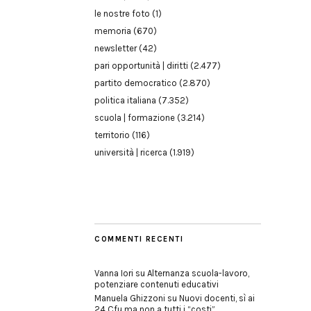
le nostre foto
(1)
memoria
(670)
newsletter
(42)
pari opportunità | diritti
(2.477)
partito democratico
(2.870)
politica italiana
(7.352)
scuola | formazione
(3.214)
territorio
(116)
università | ricerca
(1.919)
COMMENTI RECENTI
Vanna Iori
su
Alternanza scuola-lavoro,
potenziare contenuti educativi
Manuela Ghizzoni
su
Nuovi docenti, sì ai
24 Cfu ma non a tutti i “costi”