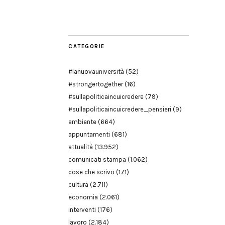
Modena
CATEGORIE
#lanuovauniversità
(52)
#strongertogether
(16)
#sullapoliticaincuicredere
(79)
#sullapoliticaincuicredere_pensieri
(9)
ambiente
(664)
appuntamenti
(681)
attualità
(13.952)
comunicati stampa
(1.062)
cose che scrivo
(171)
cultura
(2.711)
economia
(2.061)
interventi
(176)
lavoro
(2.184)