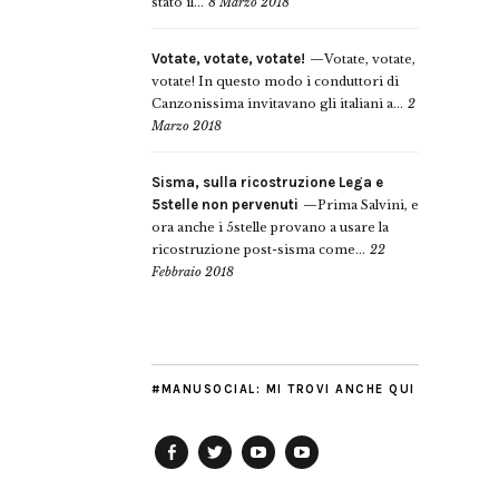
stato il...
8 Marzo 2018
Votate, votate, votate!
Votate, votate,
votate! In questo modo i conduttori di
Canzonissima invitavano gli italiani a...
2
Marzo 2018
Sisma, sulla ricostruzione Lega e
5stelle non pervenuti
Prima Salvini, e
ora anche i 5stelle provano a usare la
ricostruzione post-sisma come...
22
Febbraio 2018
#MANUSOCIAL: MI TROVI ANCHE QUI
Facebook
Twitter
YouTube
YouTube
Manu
PD