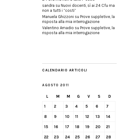
sandra
su
Nuovi docenti, sì ai 24 Cfu ma
non a tutti i “costi”
Manuela Ghizzoni
su
Prove suppletive, la
risposta alla mia interrogazione
Valentino Amadio
su
Prove suppletive, la
risposta alla mia interrogazione
CALENDARIO ARTICOLI
AGOSTO 2011
L
M
M
G
V
S
D
1
2
3
4
5
6
7
8
9
10
11
12
13
14
15
16
17
18
19
20
21
22
23
24
25
26
27
28