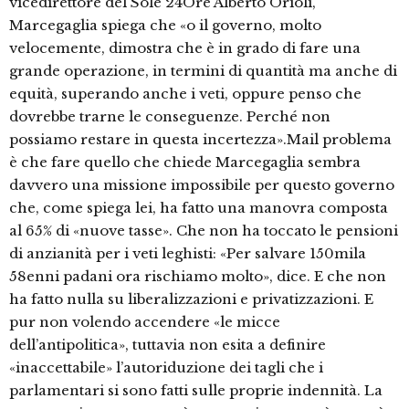
vicedirettore del Sole 24Ore Alberto Orioli,
Marcegaglia spiega che «o il governo, molto
velocemente, dimostra che è in grado di fare una
grande operazione, in termini di quantità ma anche di
equità, superando anche i veti, oppure penso che
dovrebbe trarne le conseguenze. Perché non
possiamo restare in questa incertezza».Mail problema
è che fare quello che chiede Marcegaglia sembra
davvero una missione impossibile per questo governo
che, come spiega lei, ha fatto una manovra composta
al 65% di «nuove tasse». Che non ha toccato le pensioni
di anzianità per i veti leghisti: «Per salvare 150mila
58enni padani ora rischiamo molto», dice. E che non
ha fatto nulla su liberalizzazioni e privatizzazioni. E
pur non volendo accendere «le micce
dell’antipolitica», tuttavia non esita a definire
«inaccettabile» l’autoriduzione dei tagli che i
parlamentari si sono fatti sulle proprie indennità. La