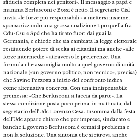
sfiducia completa nei genitori». Il messaggio a papà e
mamma Berlusconi e Bossi è netto. Il segretario Cisl
invita «le forze più responsabili » a mettersi insieme,
sponsorizzando una grossa coalizione tipo quella fra
Cdu-Csu e Spd che ha tirato fuori dai guai la
Germania, e chiede che sia cambiata la legge elettorale
restituendo potere di scelta ai cittadini ma anche «alle
forze intermedie » attraverso le preferenze. Una
formula che assomiglia molto a quel governo di unità
nazionale («un governo politico, non tecnico», precisa)
che Savino Pezzotta a inizio del confronto indica
come alternativa concreta. Con una indispensabile
premessa: «Che Berlusconi si faccia da parte». La
stessa condizione posta poco prima, in mattinata, dal
segretario dell’Udc Lorenzo Cesa. Insomma dalla festa
dell’Udc appare chiaro che per imprese, sindacato e
banche il governo Berlusconi è ormai il problema e
non la soluzione. Una sintonia che si ritrova anche