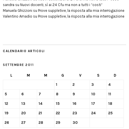
sandra
su
Nuovi docenti, sì ai 24 Cfu ma non a tutti i “costi”
Manuela Ghizzoni
su
Prove suppletive, la risposta alla mia interrogazione
Valentino Amadio
su
Prove suppletive, la risposta alla mia interrogazione
CALENDARIO ARTICOLI
SETTEMBRE 2011
L
M
M
G
V
S
D
1
2
3
4
5
6
7
8
9
10
11
12
13
14
15
16
17
18
19
20
21
22
23
24
25
26
27
28
29
30