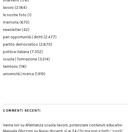
interventi
(176)
lavoro
(2.184)
le nostre foto
(1)
memoria
(670)
newsletter
(42)
pari opportunità | diritti
(2.477)
partito democratico
(2.870)
politica italiana
(7.352)
scuola | formazione
(3.214)
territorio
(116)
università | ricerca
(1.919)
COMMENTI RECENTI
Vanna Iori
su
Alternanza scuola-lavoro, potenziare contenuti educativi
Manuela Ghizzoni
su
Nuovi docenti, sì ai 24 Cfu ma non a tutti i “costi”