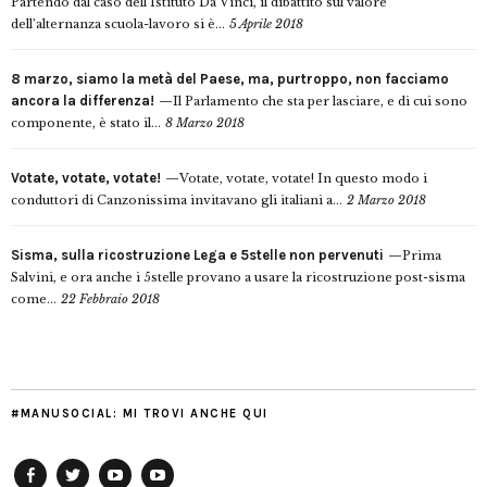
Partendo dal caso dell’Istituto Da Vinci, il dibattito sul valore
dell’alternanza scuola-lavoro si è...
5 Aprile 2018
8 marzo, siamo la metà del Paese, ma, purtroppo, non facciamo
ancora la differenza!
Il Parlamento che sta per lasciare, e di cui sono
componente, è stato il...
8 Marzo 2018
Votate, votate, votate!
Votate, votate, votate! In questo modo i
conduttori di Canzonissima invitavano gli italiani a...
2 Marzo 2018
Sisma, sulla ricostruzione Lega e 5stelle non pervenuti
Prima
Salvini, e ora anche i 5stelle provano a usare la ricostruzione post-sisma
come...
22 Febbraio 2018
#MANUSOCIAL: MI TROVI ANCHE QUI