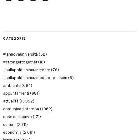
Facebook
Twitter
YouTube
YouTube
Manu
PD
Modena
CATEGORIE
#lanuovauniversità
(52)
#strongertogether
(16)
#sullapoliticaincuicredere
(79)
#sullapoliticaincuicredere_pensieri
(9)
ambiente
(664)
appuntamenti
(681)
attualità
(13.952)
comunicati stampa
(1.062)
cose che scrivo
(171)
cultura
(2.711)
economia
(2.061)