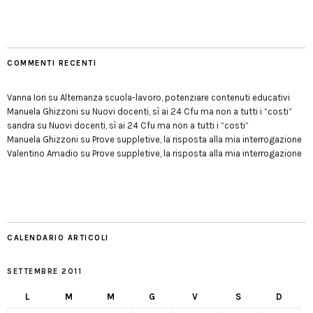
COMMENTI RECENTI
Vanna Iori
su
Alternanza scuola-lavoro, potenziare contenuti educativi
Manuela Ghizzoni
su
Nuovi docenti, sì ai 24 Cfu ma non a tutti i “costi”
sandra
su
Nuovi docenti, sì ai 24 Cfu ma non a tutti i “costi”
Manuela Ghizzoni
su
Prove suppletive, la risposta alla mia interrogazione
Valentino Amadio
su
Prove suppletive, la risposta alla mia interrogazione
CALENDARIO ARTICOLI
SETTEMBRE 2011
L
M
M
G
V
S
D