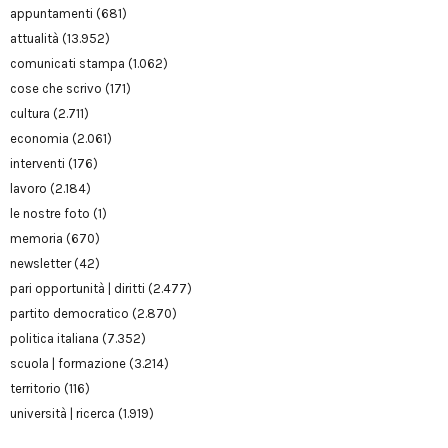
appuntamenti
(681)
attualità
(13.952)
comunicati stampa
(1.062)
cose che scrivo
(171)
cultura
(2.711)
economia
(2.061)
interventi
(176)
lavoro
(2.184)
le nostre foto
(1)
memoria
(670)
newsletter
(42)
pari opportunità | diritti
(2.477)
partito democratico
(2.870)
politica italiana
(7.352)
scuola | formazione
(3.214)
territorio
(116)
università | ricerca
(1.919)