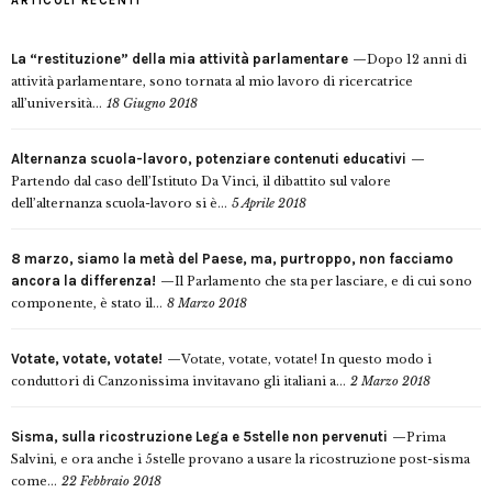
ARTICOLI RECENTI
La “restituzione” della mia attività parlamentare
Dopo 12 anni di
attività parlamentare, sono tornata al mio lavoro di ricercatrice
all’università...
18 Giugno 2018
Alternanza scuola-lavoro, potenziare contenuti educativi
Partendo dal caso dell’Istituto Da Vinci, il dibattito sul valore
dell’alternanza scuola-lavoro si è...
5 Aprile 2018
8 marzo, siamo la metà del Paese, ma, purtroppo, non facciamo
ancora la differenza!
Il Parlamento che sta per lasciare, e di cui sono
componente, è stato il...
8 Marzo 2018
Votate, votate, votate!
Votate, votate, votate! In questo modo i
conduttori di Canzonissima invitavano gli italiani a...
2 Marzo 2018
Sisma, sulla ricostruzione Lega e 5stelle non pervenuti
Prima
Salvini, e ora anche i 5stelle provano a usare la ricostruzione post-sisma
come...
22 Febbraio 2018