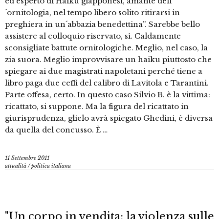
ed esperto di Haiku giapponesi, amante dell
´ornitologia, nel tempo libero solito ritirarsi in
preghiera in un´abbazia benedettina”. Sarebbe bello
assistere al colloquio riservato, sì. Caldamente
sconsigliate battute ornitologiche. Meglio, nel caso, la
zia suora. Meglio improvvisare un haiku piuttosto che
spiegare ai due magistrati napoletani perché tiene a
libro paga due ceffi del calibro di Lavitola e Tarantini.
Parte offesa, certo. In questo caso Silvio B. è la vittima:
ricattato, si suppone. Ma la figura del ricattato in
giurisprudenza, glielo avrà spiegato Ghedini, è diversa
da quella del concusso. È …
11 Settembre 2011
attualità
/
politica italiana
"Un corpo in vendita: la violenza sulle