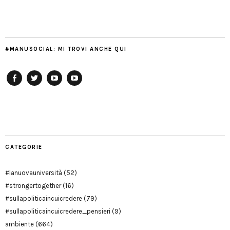
#MANUSOCIAL: MI TROVI ANCHE QUI
Facebook
Twitter
YouTube
YouTube
Manu
PD
Modena
CATEGORIE
#lanuovauniversità
(52)
#strongertogether
(16)
#sullapoliticaincuicredere
(79)
#sullapoliticaincuicredere_pensieri
(9)
ambiente
(664)