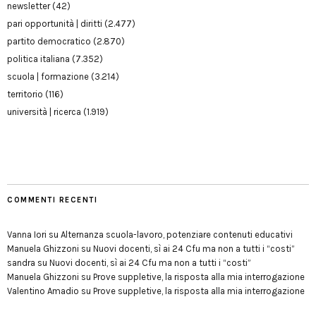
newsletter
(42)
pari opportunità | diritti
(2.477)
partito democratico
(2.870)
politica italiana
(7.352)
scuola | formazione
(3.214)
territorio
(116)
università | ricerca
(1.919)
COMMENTI RECENTI
Vanna Iori
su
Alternanza scuola-lavoro, potenziare contenuti educativi
Manuela Ghizzoni
su
Nuovi docenti, sì ai 24 Cfu ma non a tutti i “costi”
sandra
su
Nuovi docenti, sì ai 24 Cfu ma non a tutti i “costi”
Manuela Ghizzoni
su
Prove suppletive, la risposta alla mia interrogazione
Valentino Amadio
su
Prove suppletive, la risposta alla mia interrogazione