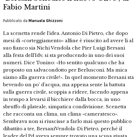
Fabio Martini
Pubblicato da
Manuela Ghizzoni
La scenetta rende l’idea. Antonio Di Pietro, che dopo
mesi di «corteggiamento» alfine è riuscito ad avere lì al
suo fianco sia Nichi Vendola che Pier Luigi Bersani
alla festa dell’Idv, si sta producendo in uno dei suoi
numeri. Dice Tonino: «Ho sentito qualcuno che ha
proposto un salvacondotto per Berlusconi. Ma mica
siamo alla guerra civile!». In quel momento Bersani sta
bevendo un po’ d’acqua, ma appena sente la battuta
sulla guerra civile, scoppia a ridere, facendo appena
in tempo a levarsi il bicchiere dalla bocca, in uno
sbruffo di plateale, simpatica condivisione. Scenetta
che racconta un clima, un clima «cameratesco».
Sembrava non si riuscisse a farlo mai questo pubblico
dibattito a tre, BersaniVendola-Di Pietro, perché il
leader del Pd aveva sempre trovato una scusa giusta