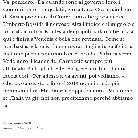
Va` pensiero. «Da quando sono al governo loro, i
Comuni sono strangolati», giura Luca Gosso, sindaco
di Busca provincia di Cuneo, uno che gioca in casa.
Umberto Bossi fa il nervoso. Alza l`indice e il mignolo e
urla: «Cornuti…». E la festa dei popoli padani che inizia
qui e finirà a Venezia è bella che rovinata. Come se
non bastasse la crisi, la manovra, i tagli e i sacrifici ci si
mettono pure i cento sindaci. Altro che Padania verde.
Vede nero il leader del Carroccio sempre più
affaticato. A chi gli chiede se il governo dura, fa una
faccia così: «Per adesso si va avanti, poi vediamo…».
Che possa resistere fino al 2013 non ci crede più
nemmeno lui: «Mi sembra troppo lontano… Ma anche
se l`Italia va giù noi non precipitiamo perchè abbiamo
la …
17 Settembre 2011
attualità
/
politica italiana