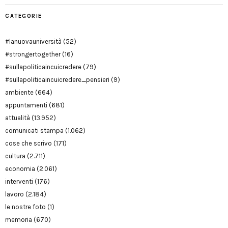
CATEGORIE
#lanuovauniversità
(52)
#strongertogether
(16)
#sullapoliticaincuicredere
(79)
#sullapoliticaincuicredere_pensieri
(9)
ambiente
(664)
appuntamenti
(681)
attualità
(13.952)
comunicati stampa
(1.062)
cose che scrivo
(171)
cultura
(2.711)
economia
(2.061)
interventi
(176)
lavoro
(2.184)
le nostre foto
(1)
memoria
(670)