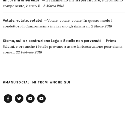
ancora la differenza!
Il Parlamento che sta per lasciare, e di cui sono
componente, è stato il...
8 Marzo 2018
Votate, votate, votate!
Votate, votate, votate! In questo modo i
conduttori di Canzonissima invitavano gli italiani a...
2 Marzo 2018
Sisma, sulla ricostruzione Lega e 5stelle non pervenuti
Prima
Salvini, e ora anche i 5stelle provano a usare la ricostruzione post-sisma
come...
22 Febbraio 2018
#MANUSOCIAL: MI TROVI ANCHE QUI
Facebook
Twitter
YouTube
YouTube
Manu
PD
Modena