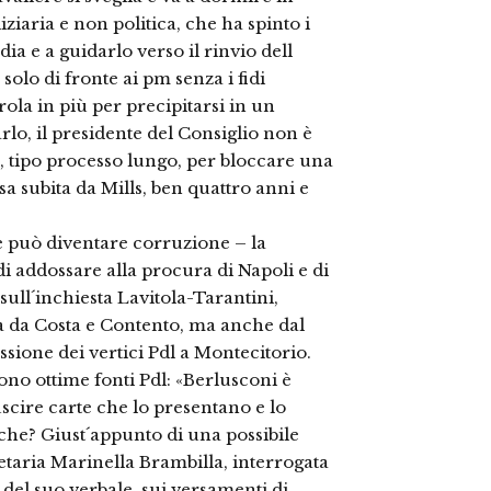
diziaria e non politica, che ha spinto i
dia e a guidarlo verso il rinvio dell
 solo di fronte ai pm senza i fidi
ola in più per precipitarsi in un
rlo, il presidente del Consiglio non è
e, tipo processo lungo, per bloccare una
a subita da Mills, ben quattro anni e
he può diventare corruzione – la
i addossare alla procura di Napoli e di
ull´inchiesta Lavitola-Tarantini,
a da Costa e Contento, ma anche dal
sione dei vertici Pdl a Montecitorio.
ono ottime fonti Pdl: «Berlusconi è
uscire carte che lo presentano e lo
che? Giust´appunto di una possibile
retaria Marinella Brambilla, interrogata
del suo verbale, sui versamenti di