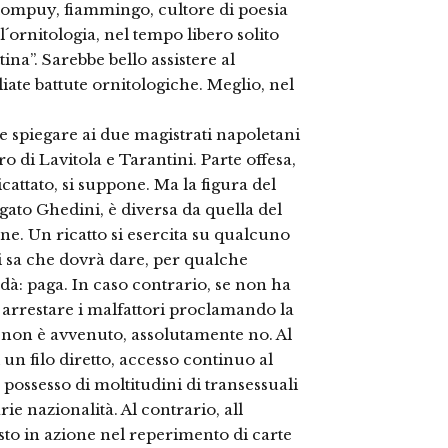
ompuy, fiammingo, cultore di poesia
´ornitologia, nel tempo libero solito
ina”. Sarebbe bello assistere al
iate battute ornitologiche. Meglio, nel
 spiegare ai due magistrati napoletani
ro di Lavitola e Tarantini. Parte offesa,
ricattato, si suppone. Ma la figura del
egato Ghedini, è diversa da quella del
ne. Un ricatto si esercita su qualcuno
 si sa che dovrà dare, per qualche
 dà: paga. In caso contrario, se non ha
a arrestare i malfattori proclamando la
o non è avvenuto, assolutamente no. Al
 un filo diretto, accesso continuo al
 possesso di moltitudini di transessuali
rie nazionalità. Al contrario, all
isto in azione nel reperimento di carte