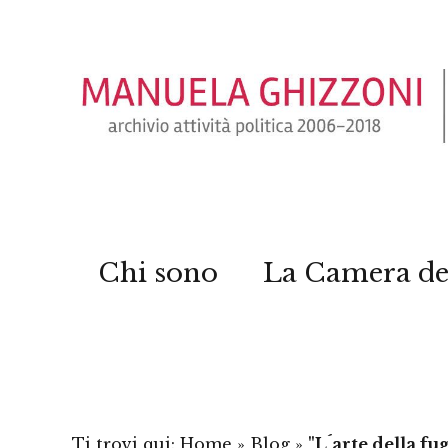
Chi sono
La Camera de
Ti trovi qui:
Home
»
Blog
»
"L´arte della fu