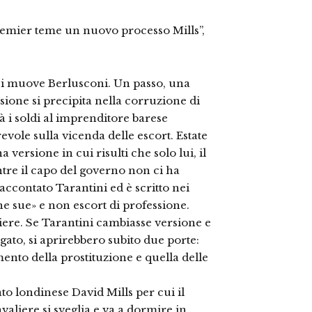
remier teme un nuovo processo Mills”,
i si muove Berlusconi. Un passo, una
sione si precipita nella corruzione di
dà i soldi al imprenditore barese
evole sulla vicenda delle escort. Estate
versione in cui risulti che solo lui, il
re il capo del governo non ci ha
accontato Tarantini ed è scritto nei
he sue» e non escort di professione.
liere. Se Tarantini cambiasse versione e
gato, si aprirebbero subito due porte:
ento della prostituzione e quella delle
ato londinese David Mills per cui il
valiere si sveglia e va a dormire in