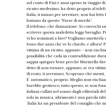
sul conto di Fini e assai spesso in viaggio d
ricatto medesimo, ha detto proprio al telef
Italia, ti stanno per arrestare, non hai letto
lontano da questo “Paese di merda”.
Il telefono, che dannazione. Si convochi s
scrivere questa maledetta legge bavaglio. Pr
vi ho nominati a fare? Vogliamo smetterla d
Sono due anni che ve lo chiedo, e allora? P
vittima di un ricatto, appunto – non rischia
possibilità che cada in contraddizione dura
sappia spiegare bene perché Marinella dava 
detto di non tornare, appunto, se era vittim
di reato, ti arrestano. Scoprono che menti
E´ automatico, proprio. Meglio non rischia
Sarebbe grottesco, tutto questo, se non foss
italiani cullati nel sonno dagli editoriali del
solo in musica, altrimenti è una parola tabù
´Italia ha un presidente del consiglio che 