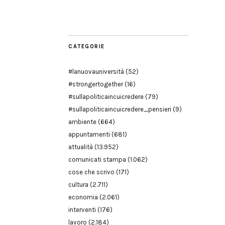
Modena
CATEGORIE
#lanuovauniversità
(52)
#strongertogether
(16)
#sullapoliticaincuicredere
(79)
#sullapoliticaincuicredere_pensieri
(9)
ambiente
(664)
appuntamenti
(681)
attualità
(13.952)
comunicati stampa
(1.062)
cose che scrivo
(171)
cultura
(2.711)
economia
(2.061)
interventi
(176)
lavoro
(2.184)