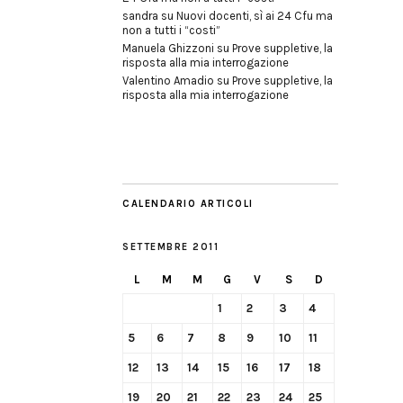
sandra
su
Nuovi docenti, sì ai 24 Cfu ma
non a tutti i “costi”
Manuela Ghizzoni
su
Prove suppletive, la
risposta alla mia interrogazione
Valentino Amadio
su
Prove suppletive, la
risposta alla mia interrogazione
CALENDARIO ARTICOLI
SETTEMBRE 2011
L
M
M
G
V
S
D
1
2
3
4
5
6
7
8
9
10
11
12
13
14
15
16
17
18
19
20
21
22
23
24
25