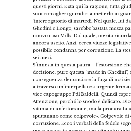
questi giorni. E sta qui la ragione, tutta giu
suoi consiglieri giuridici a metterlo in guar
´interrogatorio di martedì. Nel quale, lui da
Ghedini e Longo, sarebbe bastata mezza par
nuovo caso Mills. Dal quale, merita ricorda
ancora uscito. Anzi, cerca viuzze legislativ
possibile condanna per corruzione. La stess
sei mesi.
S´innesta in questa paura – l´estorsione c
decisione, pure questa “made in Ghedini”, d
conseguenza denunciare la fuga di notizie s
attraverso un´interpellanza urgente firmat
vice capogruppo Pdl Baldelli. Quindi espres
Attenzione, perché lo snodo è delicato. Dic
vittima di un´estorsione, ma la procura fa 
sputtanano come colpevole». Colpevole di 
corruzione. Ecco i verbali della fedele seg
senza avvocato e senza aver ottenuto copia 