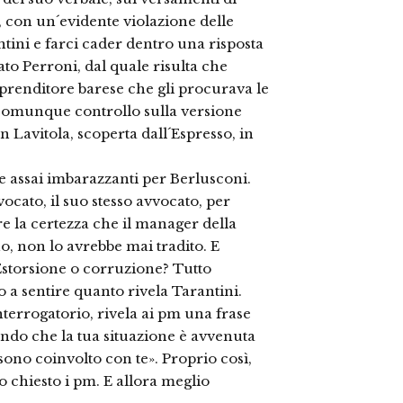
, con un´evidente violazione delle
tini e farci cader dentro una risposta
to Perroni, dal quale risulta che
mprenditore barese che gli procurava le
O comunque controllo sulla versione
on Lavitola, scoperta dall´Espresso, in
 assai imbarazzanti per Berlusconi.
cato, il suo stesso avvocato, per
e la certezza che il manager della
o, non lo avrebbe mai tradito. E
 Estorsione o corruzione? Tutto
o a sentire quanto rivela Tarantini.
terrogatorio, rivela ai pm una frase
endo che la tua situazione è avvenuta
sono coinvolto con te». Proprio così,
o chiesto i pm. E allora meglio