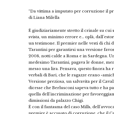
“Da vittima a imputato per corruzione il p
di Liana Milella
È giudiziariamente stretto il crinale su cu
svista, un minimo errore e… oplà, dall´estor
un testimone. Il premier nelle vesti di chi 
Tarantini per garantirsi una versione favor
2008, notti calde a Roma e in Sardegna. Una 
medesimo Tarantini, pagava le donne, ment
messo una lira. Pensava, questo finora ha r
verbali di Bari, che le ragazze erano «amic
Versione preziosa, un salvavita per il Cava
dicesse che Berlusconi sapeva tutto e ha pa
quella dell´incriminazione per favoreggiam
dimissioni da palazzo Chigi.
È con il fantasma del caso Mills, dell´avvoc
premier è accusato di corruzione, che il Ca