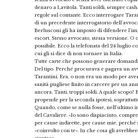
denaro a Lavitola. Tanti soldi, sempre cash
regole sul contante. Ecco interrogare Taran
di un precedente interrogatorio dell´avvoca
Berlusconi gli ha imposto di difendere l´i
escort. Stesso avvocato, stessa versione. 
possibile. Ecco la telefonata del 24 luglio c
cui gli si dice di non tornare in Italia.
Tutte carte che possono generare domande
Del tipo. Perché procurava e pagava un avvo
Tarantini. Era, o non era un modo per aver
sanità pugliese finito in carcere per un ann
ancora. Tanti, troppi soldi. A quale scopo?
propende per la seconda ipotesi, soprattutt
Quando, come se nulla fosse, nell´ultimo in
del Cavaliere: «Io sono dispiaciuto, compr
per cause indirette, per cause mie, perché 
«coinvolto con te». In che cosa gli avrebber