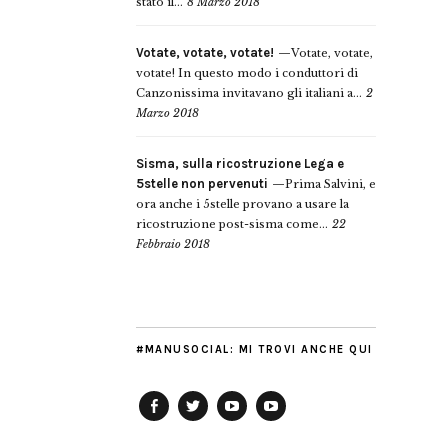
stato il...
8 Marzo 2018
Votate, votate, votate!
Votate, votate,
votate! In questo modo i conduttori di
Canzonissima invitavano gli italiani a...
2
Marzo 2018
Sisma, sulla ricostruzione Lega e
5stelle non pervenuti
Prima Salvini, e
ora anche i 5stelle provano a usare la
ricostruzione post-sisma come...
22
Febbraio 2018
#MANUSOCIAL: MI TROVI ANCHE QUI
Facebook
Twitter
YouTube
YouTube
Manu
PD