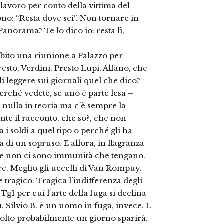
i lavoro per conto della vittima del
ono: “Resta dove sei”. Non tornare in
 Panorama? Te lo dico io: resta lì,
ubito una riunione a Palazzo per
esto, Verdini. Presto Lupi, Alfano, che
i leggere sui giornali quel che dico?
erché vedete, se uno è parte lesa –
 nulla in teoria ma c´è sempre la
nte il racconto, che so?, che non
i soldi a quel tipo o perché gli ha
a di un sopruso. E allora, in flagranza
, e non ci sono immunità che tengano.
re. Meglio gli uccelli di Van Rompuy.
e tragico. Tragica l´indifferenza degli
 Tg1 per cui l´arte della fuga si declina
. Silvio B. è un uomo in fuga, invece. L
molto probabilmente un giorno sparirà.