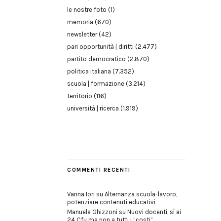
le nostre foto
(1)
memoria
(670)
newsletter
(42)
pari opportunità | diritti
(2.477)
partito democratico
(2.870)
politica italiana
(7.352)
scuola | formazione
(3.214)
territorio
(116)
università | ricerca
(1.919)
COMMENTI RECENTI
Vanna Iori
su
Alternanza scuola-lavoro,
potenziare contenuti educativi
Manuela Ghizzoni
su
Nuovi docenti, sì ai
24 Cfu ma non a tutti i “costi”