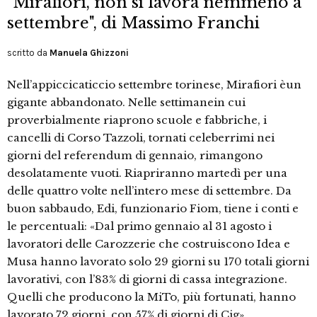
"Mirafiori, non si lavora nemmeno a
settembre", di Massimo Franchi
scritto da
Manuela Ghizzoni
Nell’appiccicaticcio settembre torinese, Mirafiori èun
gigante abbandonato. Nelle settimanein cui
proverbialmente riaprono scuole e fabbriche, i
cancelli di Corso Tazzoli, tornati celeberrimi nei
giorni del referendum di gennaio, rimangono
desolatamente vuoti. Riapriranno martedì per una
delle quattro volte nell’intero mese di settembre. Da
buon sabbaudo, Edi, funzionario Fiom, tiene i conti e
le percentuali: «Dal primo gennaio al 31 agosto i
lavoratori delle Carozzerie che costruiscono Idea e
Musa hanno lavorato solo 29 giorni su 170 totali giorni
lavorativi, con l’83% di giorni di cassa integrazione.
Quelli che producono la MiTo, più fortunati, hanno
lavorato 72 giorni, con 57% di giorni di Cig».