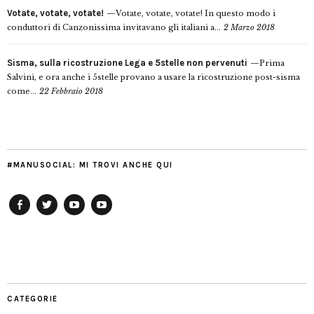
Votate, votate, votate!
Votate, votate, votate! In questo modo i
conduttori di Canzonissima invitavano gli italiani a...
2 Marzo 2018
Sisma, sulla ricostruzione Lega e 5stelle non pervenuti
Prima
Salvini, e ora anche i 5stelle provano a usare la ricostruzione post-sisma
come...
22 Febbraio 2018
#MANUSOCIAL: MI TROVI ANCHE QUI
Facebook
Twitter
YouTube
YouTube
Manu
PD
Modena
CATEGORIE