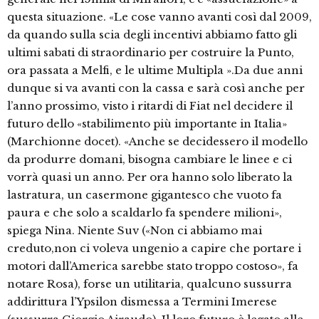
questa situazione. «Le cose vanno avanti così dal 2009,
da quando sulla scia degli incentivi abbiamo fatto gli
ultimi sabati di straordinario per costruire la Punto,
ora passata a Melfi, e le ultime Multipla ».Da due anni
dunque si va avanti con la cassa e sarà così anche per
l’anno prossimo, visto i ritardi di Fiat nel decidere il
futuro dello «stabilimento più importante in Italia»
(Marchionne docet). «Anche se decidessero il modello
da produrre domani, bisogna cambiare le linee e ci
vorrà quasi un anno. Per ora hanno solo liberato la
lastratura, un casermone gigantesco che vuoto fa
paura e che solo a scaldarlo fa spendere milioni»,
spiega Nina. Niente Suv («Non ci abbiamo mai
creduto,non ci voleva ungenio a capire che portare i
motori dall’America sarebbe stato troppo costoso», fa
notare Rosa), forse un utilitaria, qualcuno sussurra
addirittura l’Ypsilon dismessa a Termini Imerese