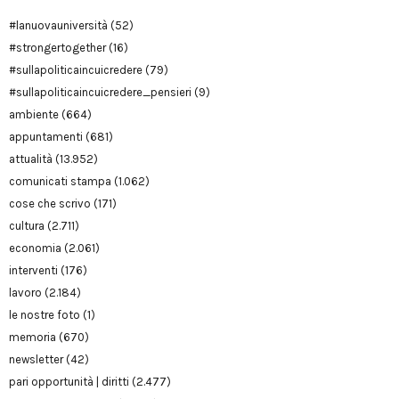
#lanuovauniversità
(52)
#strongertogether
(16)
#sullapoliticaincuicredere
(79)
#sullapoliticaincuicredere_pensieri
(9)
ambiente
(664)
appuntamenti
(681)
attualità
(13.952)
comunicati stampa
(1.062)
cose che scrivo
(171)
cultura
(2.711)
economia
(2.061)
interventi
(176)
lavoro
(2.184)
le nostre foto
(1)
memoria
(670)
newsletter
(42)
pari opportunità | diritti
(2.477)