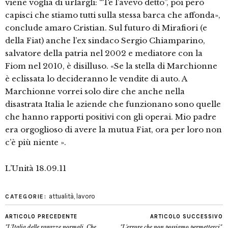
viene voglia di urlargli: “Te l’avevo detto”, poi però
capisci che stiamo tutti sulla stessa barca che affonda»,
conclude amaro Cristian. Sul futuro di Mirafiori (e
della Fiat) anche l’ex sindaco Sergio Chiamparino,
salvatore della patria nel 2002 e mediatore con la
Fiom nel 2010, è disilluso. «Se la stella di Marchionne
è eclissata lo decideranno le vendite di auto. A
Marchionne vorrei solo dire che anche nella
disastrata Italia le aziende che funzionano sono quelle
che hanno rapporti positivi con gli operai. Mio padre
era orgoglioso di avere la mutua Fiat, ora per loro non
c’è più niente ».
L’Unità 18.09.11
attualità
,
lavoro
CATEGORIE:
ARTICOLO PRECEDENTE
ARTICOLO SUCCESSIVO
"L'Italia delle ragazze normali. Che
"L'errore che non possiamo permetterci",