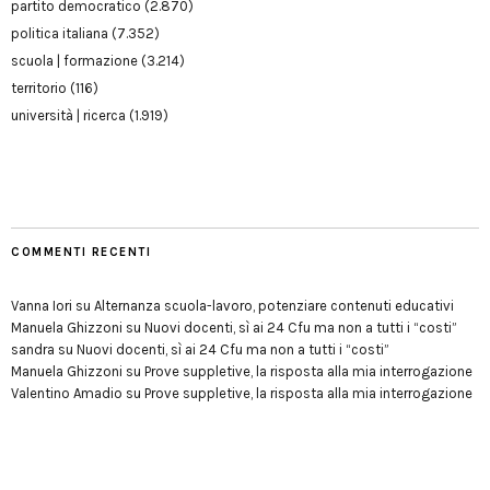
partito democratico
(2.870)
politica italiana
(7.352)
scuola | formazione
(3.214)
territorio
(116)
università | ricerca
(1.919)
COMMENTI RECENTI
Vanna Iori
su
Alternanza scuola-lavoro, potenziare contenuti educativi
Manuela Ghizzoni
su
Nuovi docenti, sì ai 24 Cfu ma non a tutti i “costi”
sandra
su
Nuovi docenti, sì ai 24 Cfu ma non a tutti i “costi”
Manuela Ghizzoni
su
Prove suppletive, la risposta alla mia interrogazione
Valentino Amadio
su
Prove suppletive, la risposta alla mia interrogazione