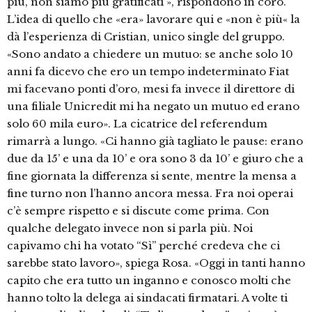
più, non siamo più gratificati », rispondono in coro.
L’idea di quello che «era» lavorare qui e «non è più« la
dà l’esperienza di Cristian, unico single del gruppo.
«Sono andato a chiedere un mutuo: se anche solo 10
anni fa dicevo che ero un tempo indeterminato Fiat
mi facevano ponti d’oro, mesi fa invece il direttore di
una filiale Unicredit mi ha negato un mutuo ed erano
solo 60 mila euro». La cicatrice del referendum
rimarrà a lungo. «Ci hanno già tagliato le pause: erano
due da 15’ e una da 10’ e ora sono 3 da 10’ e giuro che a
fine giornata la differenza si sente, mentre la mensa a
fine turno non l’hanno ancora messa. Fra noi operai
c’è sempre rispetto e si discute come prima. Con
qualche delegato invece non si parla più. Noi
capivamo chi ha votato “Sì” perché credeva che ci
sarebbe stato lavoro», spiega Rosa. «Oggi in tanti hanno
capito che era tutto un inganno e conosco molti che
hanno tolto la delega ai sindacati firmatari. A volte ti