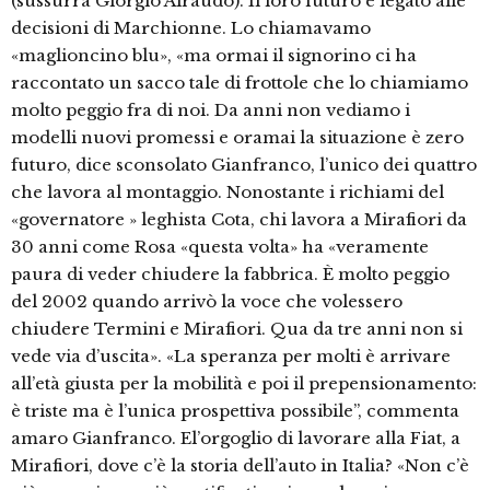
(sussurra Giorgio Airaudo). Il loro futuro è legato alle
decisioni di Marchionne. Lo chiamavamo
«maglioncino blu», «ma ormai il signorino ci ha
raccontato un sacco tale di frottole che lo chiamiamo
molto peggio fra di noi. Da anni non vediamo i
modelli nuovi promessi e oramai la situazione è zero
futuro, dice sconsolato Gianfranco, l’unico dei quattro
che lavora al montaggio. Nonostante i richiami del
«governatore » leghista Cota, chi lavora a Mirafiori da
30 anni come Rosa «questa volta» ha «veramente
paura di veder chiudere la fabbrica. È molto peggio
del 2002 quando arrivò la voce che volessero
chiudere Termini e Mirafiori. Qua da tre anni non si
vede via d’uscita». «La speranza per molti è arrivare
all’età giusta per la mobilità e poi il prepensionamento:
è triste ma è l’unica prospettiva possibile”, commenta
amaro Gianfranco. El’orgoglio di lavorare alla Fiat, a
Mirafiori, dove c’è la storia dell’auto in Italia? «Non c’è