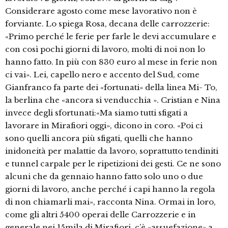
Considerare agosto come mese lavorativo non è
forviante. Lo spiega Rosa, decana delle carrozzerie:
«Primo perché le ferie per farle le devi accumulare e
con così pochi giorni di lavoro, molti di noi non lo
hanno fatto. In più con 830 euro al mese in ferie non
ci vai». Lei, capello nero e accento del Sud, come
Gianfranco fa parte dei «fortunati» della linea Mi- To,
la berlina che «ancora si venducchia ». Cristian e Nina
invece degli sfortunati:«Ma siamo tutti sfigati a
lavorare in Mirafiori oggi», dicono in coro. «Poi ci
sono quelli ancora più sfigati, quelli che hanno
inidoneità per malattie da lavoro, soprattutto tendiniti
e tunnel carpale per le ripetizioni dei gesti. Ce ne sono
alcuni che da gennaio hanno fatto solo uno o due
giorni di lavoro, anche perché i capi hanno la regola
di non chiamarli mai», racconta Nina. Ormai in loro,
come gli altri 5400 operai delle Carrozzerie e in
generale nei 15mila di Mirafiori, c’è «assuefazione» a