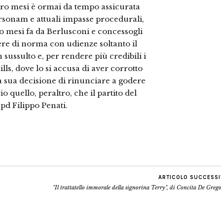
ttro mesi è ormai da tempo assicurata
rsonam e attuali impasse procedurali,
o mesi fa da Berlusconi e concessogli
re di norma con udienze soltanto il
sussulto e, per rendere più credibili i
ls, dove lo si accusa di aver corrotto
a sua decisione di rinunciare a godere
o quello, peraltro, che il partito del
pd Filippo Penati.
ARTICOLO SUCCESS
"Il trattatello immorale della signorina Terry", di Concita De Greg