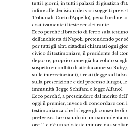
tutti i giorni, in tutti i palazzi di giustizia 
infine alle decisioni dei vari soggetti previst
Tribunali, Corti d’Appello), pena l’ordine 
coattivamente il teste recalcitrante.
Ecco perché il braccio di ferro sula testim
dell’inchiesta di Napoli: pretendendo per s
per tutti gli altri cittadini chiamati ogni 
civico di testimoniare, il presidente del Con
deporre, proprio come già ha voluto sceglier
sospetto e conflitti di attribuzione su Ruby),
sulle intercettazioni), i reati (legge sul falso
sulla prescrizione e ddl processo lungo), le
immunità (legge Schifani e legge Alfano).
Ecco perché, a prescindere dal merito dell’i
oggi il premier, invece di concordare con i
testimonianza che la legge gli consente di 
preferisca farsi scudo di una sonnolenta mi
ore 11 e c’è un solo teste minore da ascolt