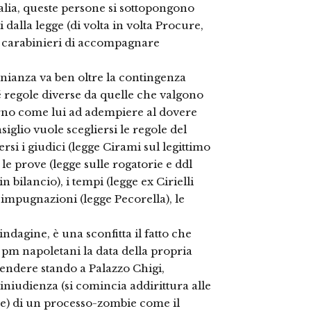
d’Italia, queste persone si sottopongono
i dalla legge (di volta in volta Procure,
ai carabinieri di accompagnare
onianza va ben oltre la contingenza
é regole diverse da quelle che valgono
giorno come lui ad adempiere al dovere
siglio vuole scegliersi le regole del
si i giudici (legge Cirami sul legittimo
 le prove (legge sulle rogatorie e ddl
 in bilancio), i tempi (legge ex Cirielli
 impugnazioni (legge Pecorella), le
ndagine, è una sconfitta il fatto che
 pm napoletani la data della propria
rendere stando a Palazzo Chigi,
niudienza (si comincia addirittura alle
are) di un processo-zombie come il