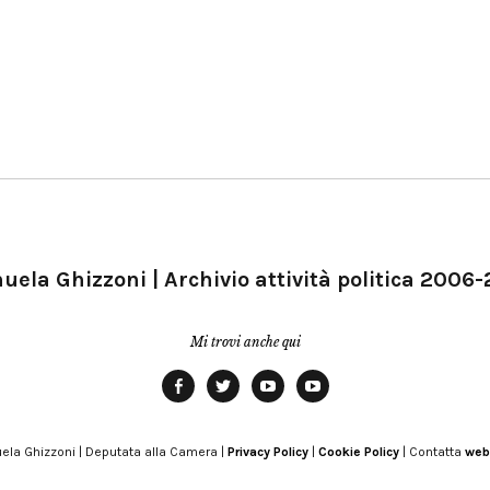
ela Ghizzoni | Archivio attività politica 2006
Mi trovi anche qui
Facebook
Twitter
YouTube
YouTube
Manu
PD
Modena
ela Ghizzoni | Deputata alla Camera |
Privacy Policy
|
Cookie Policy
| Contatta
web