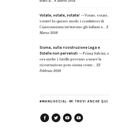
stato il...
8 Marzo 2018
Votate, votate, votate!
Votate, votate,
votate! In questo modo i conduttori di
Canzonissima invitavano gli italiani a...
2
Marzo 2018
Sisma, sulla ricostruzione Lega e
5stelle non pervenuti
Prima Salvini, e
ora anche i 5stelle provano a usare la
ricostruzione post-sisma come...
22
Febbraio 2018
#MANUSOCIAL: MI TROVI ANCHE QUI
Facebook
Twitter
YouTube
YouTube
Manu
PD