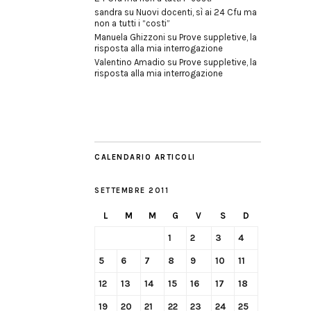
sandra
su
Nuovi docenti, sì ai 24 Cfu ma
non a tutti i “costi”
Manuela Ghizzoni
su
Prove suppletive, la
risposta alla mia interrogazione
Valentino Amadio
su
Prove suppletive, la
risposta alla mia interrogazione
CALENDARIO ARTICOLI
SETTEMBRE 2011
L
M
M
G
V
S
D
1
2
3
4
5
6
7
8
9
10
11
12
13
14
15
16
17
18
19
20
21
22
23
24
25