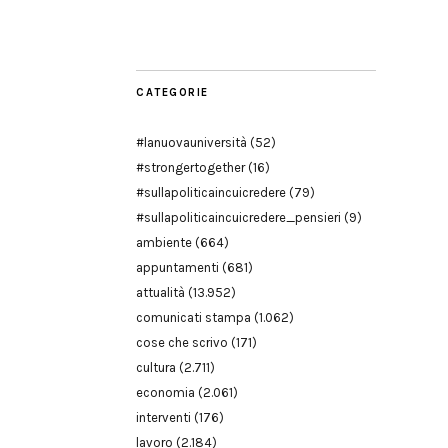
Modena
CATEGORIE
#lanuovauniversità
(52)
#strongertogether
(16)
#sullapoliticaincuicredere
(79)
#sullapoliticaincuicredere_pensieri
(9)
ambiente
(664)
appuntamenti
(681)
attualità
(13.952)
comunicati stampa
(1.062)
cose che scrivo
(171)
cultura
(2.711)
economia
(2.061)
interventi
(176)
lavoro
(2.184)