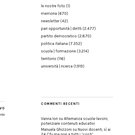
le nostre foto
(1)
memoria
(670)
newsletter
(42)
pari opportunità | diritti
(2.477)
partito democratico
(2.870)
politica italiana
(7.352)
scuola | formazione
(3.214)
territorio
(116)
università | ricerca
(1.919)
COMMENTI RECENTI
IVO
orio
Vanna Iori
su
Alternanza scuola-lavoro,
potenziare contenuti educativi
Manuela Ghizzoni
su
Nuovi docenti, sì ai
24 Cfu ma non a tutti i “costi”