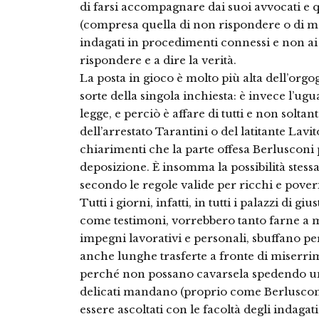
di farsi accompagnare dai suoi avvocati e qu
(compresa quella di non rispondere o di me
indagati in procedimenti connessi e non ai 
rispondere e a dire la verità.
La posta in gioco è molto più alta dell’orgog
sorte della singola inchiesta: è invece l’ugua
legge, e perciò è affare di tutti e non solta
dell’arrestato Tarantini o del latitante Lavit
chiarimenti che la parte offesa Berlusconi
deposizione. È insomma la possibilità stes
secondo le regole valide per ricchi e poveri,
Tutti i giorni, infatti, in tutti i palazzi di gi
come testimoni, vorrebbero tanto farne a 
impegni lavorativi e personali, sbuffano per
anche lunghe trasferte a fronte di miserri
perché non possano cavarsela spedendo una
delicati mandano (proprio come Berlusconi
essere ascoltati con le facoltà degli indagati