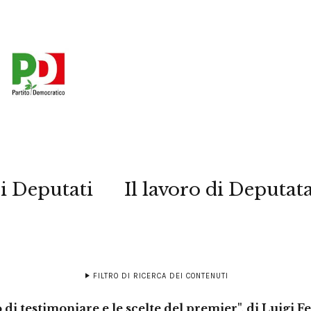
i Deputati
Il lavoro di Deputat
FILTRO DI RICERCA DEI CONTENUTI
o di testimoniare e le scelte del premier", di Luigi F