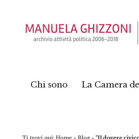
Chi sono
La Camera de
Ti trovi qui:
Home
»
Blog
»
"Il dovere civic