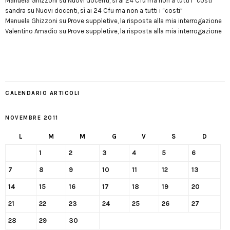
Manuela Ghizzoni
su
Nuovi docenti, sì ai 24 Cfu ma non a tutti i “costi”
sandra
su
Nuovi docenti, sì ai 24 Cfu ma non a tutti i “costi”
Manuela Ghizzoni
su
Prove suppletive, la risposta alla mia interrogazione
Valentino Amadio
su
Prove suppletive, la risposta alla mia interrogazione
CALENDARIO ARTICOLI
NOVEMBRE 2011
L
M
M
G
V
S
D
1
2
3
4
5
6
7
8
9
10
11
12
13
14
15
16
17
18
19
20
21
22
23
24
25
26
27
28
29
30