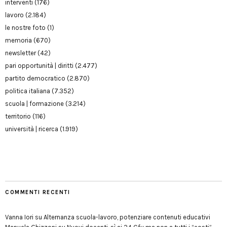
interventi
(176)
lavoro
(2.184)
le nostre foto
(1)
memoria
(670)
newsletter
(42)
pari opportunità | diritti
(2.477)
partito democratico
(2.870)
politica italiana
(7.352)
scuola | formazione
(3.214)
territorio
(116)
università | ricerca
(1.919)
COMMENTI RECENTI
Vanna Iori
su
Alternanza scuola-lavoro, potenziare contenuti educativi