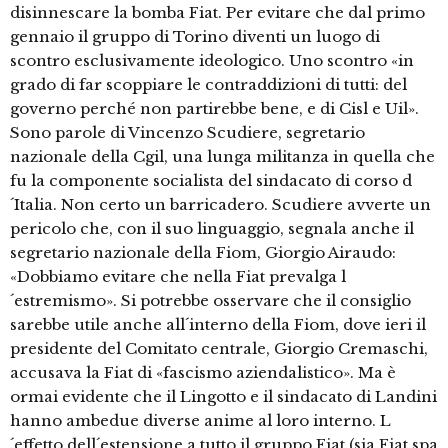
disinnescare la bomba Fiat. Per evitare che dal primo
gennaio il gruppo di Torino diventi un luogo di
scontro esclusivamente ideologico. Uno scontro «in
grado di far scoppiare le contraddizioni di tutti: del
governo perché non partirebbe bene, e di Cisl e Uil».
Sono parole di Vincenzo Scudiere, segretario
nazionale della Cgil, una lunga militanza in quella che
fu la componente socialista del sindacato di corso d
´Italia. Non certo un barricadero. Scudiere avverte un
pericolo che, con il suo linguaggio, segnala anche il
segretario nazionale della Fiom, Giorgio Airaudo:
«Dobbiamo evitare che nella Fiat prevalga l
´estremismo». Si potrebbe osservare che il consiglio
sarebbe utile anche all´interno della Fiom, dove ieri il
presidente del Comitato centrale, Giorgio Cremaschi,
accusava la Fiat di «fascismo aziendalistico». Ma è
ormai evidente che il Lingotto e il sindacato di Landini
hanno ambedue diverse anime al loro interno. L
´effetto dell´estensione a tutto il gruppo Fiat (sia Fiat spa