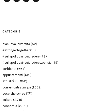
Facebook
Twitter
YouTube
YouTube
Manu
PD
Modena
CATEGORIE
#lanuovauniversità
(52)
#strongertogether
(16)
#sullapoliticaincuicredere
(79)
#sullapoliticaincuicredere_pensieri
(9)
ambiente
(664)
appuntamenti
(681)
attualità
(13.952)
comunicati stampa
(1.062)
cose che scrivo
(171)
cultura
(2.711)
economia
(2.061)