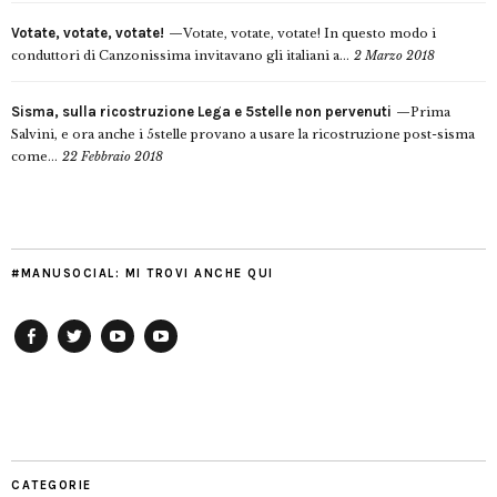
Votate, votate, votate!
Votate, votate, votate! In questo modo i
conduttori di Canzonissima invitavano gli italiani a...
2 Marzo 2018
Sisma, sulla ricostruzione Lega e 5stelle non pervenuti
Prima
Salvini, e ora anche i 5stelle provano a usare la ricostruzione post-sisma
come...
22 Febbraio 2018
#MANUSOCIAL: MI TROVI ANCHE QUI
Facebook
Twitter
YouTube
YouTube
Manu
PD
Modena
CATEGORIE