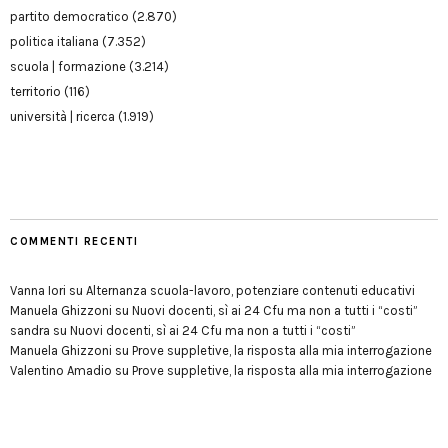
partito democratico
(2.870)
politica italiana
(7.352)
scuola | formazione
(3.214)
territorio
(116)
università | ricerca
(1.919)
COMMENTI RECENTI
Vanna Iori
su
Alternanza scuola-lavoro, potenziare contenuti educativi
Manuela Ghizzoni
su
Nuovi docenti, sì ai 24 Cfu ma non a tutti i “costi”
sandra
su
Nuovi docenti, sì ai 24 Cfu ma non a tutti i “costi”
Manuela Ghizzoni
su
Prove suppletive, la risposta alla mia interrogazione
Valentino Amadio
su
Prove suppletive, la risposta alla mia interrogazione