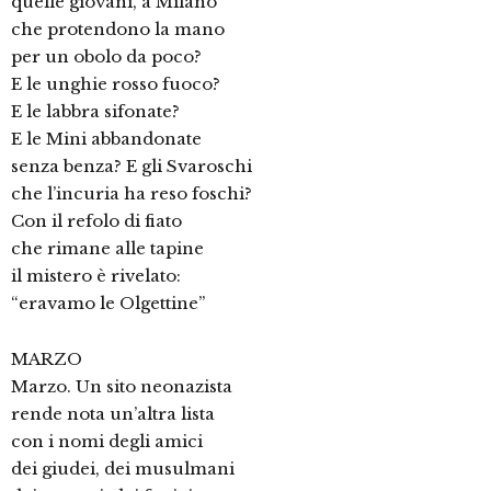
quelle giovani, a Milano
che protendono la mano
per un obolo da poco?
E le unghie rosso fuoco?
E le labbra sifonate?
E le Mini abbandonate
senza benza? E gli Svaroschi
che l’incuria ha reso foschi?
Con il refolo di fiato
che rimane alle tapine
il mistero è rivelato:
“eravamo le Olgettine”
MARZO
Marzo. Un sito neonazista
rende nota un’altra lista
con i nomi degli amici
dei giudei, dei musulmani