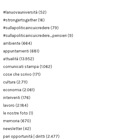
#lanuovauniversità
(52)
#strongertogether
(16)
#sullapoliticaincuicredere
(79)
#sullapoliticaincuicredere_pensieri
(9)
ambiente
(664)
appuntamenti
(681)
attualità
(13.952)
comunicati stampa
(1.062)
cose che scrivo
(171)
cultura
(2.711)
economia
(2.061)
interventi
(176)
lavoro
(2.184)
le nostre foto
(1)
memoria
(670)
newsletter
(42)
pari opportunità | diritti
(2.477)