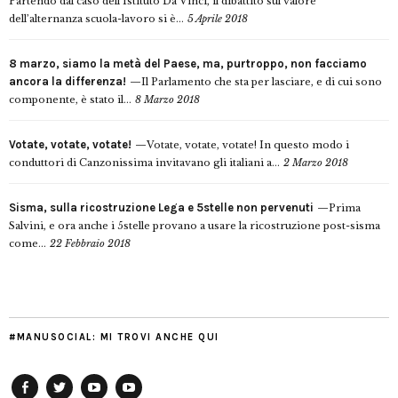
Partendo dal caso dell’Istituto Da Vinci, il dibattito sul valore
dell’alternanza scuola-lavoro si è...
5 Aprile 2018
8 marzo, siamo la metà del Paese, ma, purtroppo, non facciamo
ancora la differenza!
Il Parlamento che sta per lasciare, e di cui sono
componente, è stato il...
8 Marzo 2018
Votate, votate, votate!
Votate, votate, votate! In questo modo i
conduttori di Canzonissima invitavano gli italiani a...
2 Marzo 2018
Sisma, sulla ricostruzione Lega e 5stelle non pervenuti
Prima
Salvini, e ora anche i 5stelle provano a usare la ricostruzione post-sisma
come...
22 Febbraio 2018
#MANUSOCIAL: MI TROVI ANCHE QUI