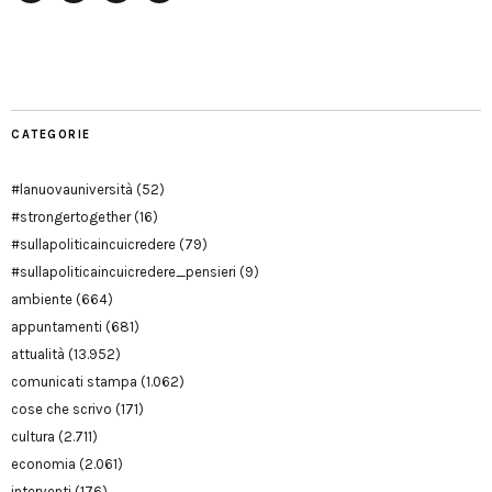
Facebook
Twitter
YouTube
YouTube
Manu
PD
Modena
CATEGORIE
#lanuovauniversità
(52)
#strongertogether
(16)
#sullapoliticaincuicredere
(79)
#sullapoliticaincuicredere_pensieri
(9)
ambiente
(664)
appuntamenti
(681)
attualità
(13.952)
comunicati stampa
(1.062)
cose che scrivo
(171)
cultura
(2.711)
economia
(2.061)
interventi
(176)