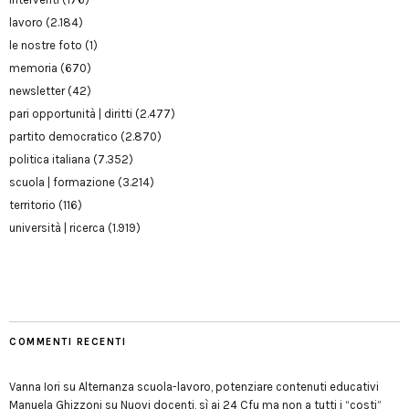
lavoro
(2.184)
le nostre foto
(1)
memoria
(670)
newsletter
(42)
pari opportunità | diritti
(2.477)
partito democratico
(2.870)
politica italiana
(7.352)
scuola | formazione
(3.214)
territorio
(116)
università | ricerca
(1.919)
COMMENTI RECENTI
Vanna Iori
su
Alternanza scuola-lavoro, potenziare contenuti educativi
Manuela Ghizzoni
su
Nuovi docenti, sì ai 24 Cfu ma non a tutti i “costi”