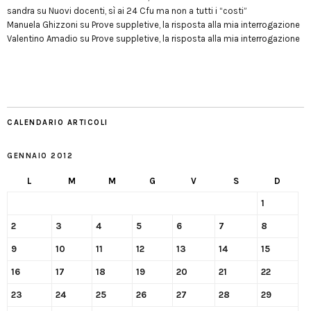
sandra
su
Nuovi docenti, sì ai 24 Cfu ma non a tutti i “costi”
Manuela Ghizzoni
su
Prove suppletive, la risposta alla mia interrogazione
Valentino Amadio
su
Prove suppletive, la risposta alla mia interrogazione
CALENDARIO ARTICOLI
GENNAIO 2012
L
M
M
G
V
S
D
1
2
3
4
5
6
7
8
9
10
11
12
13
14
15
16
17
18
19
20
21
22
23
24
25
26
27
28
29