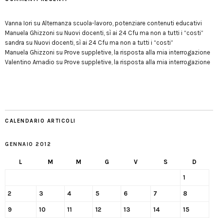
Vanna Iori
su
Alternanza scuola-lavoro, potenziare contenuti educativi
Manuela Ghizzoni
su
Nuovi docenti, sì ai 24 Cfu ma non a tutti i “costi”
sandra
su
Nuovi docenti, sì ai 24 Cfu ma non a tutti i “costi”
Manuela Ghizzoni
su
Prove suppletive, la risposta alla mia interrogazione
Valentino Amadio
su
Prove suppletive, la risposta alla mia interrogazione
CALENDARIO ARTICOLI
GENNAIO 2012
L
M
M
G
V
S
D
1
2
3
4
5
6
7
8
9
10
11
12
13
14
15