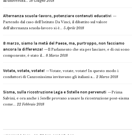
all’università...
18 Giugno 2018
Alternanza scuola-lavoro, potenziare contenuti educativi
Partendo dal caso dell’Istituto Da Vinci, il dibattito sul valore
dell’alternanza scuola-lavoro si è...
5 Aprile 2018
8 marzo, siamo la metà del Paese, ma, purtroppo, non facciamo
ancora la differenza!
Il Parlamento che sta per lasciare, e di cui sono
componente, è stato il...
8 Marzo 2018
Votate, votate, votate!
Votate, votate, votate! In questo modo i
conduttori di Canzonissima invitavano gli italiani a...
2 Marzo 2018
Sisma, sulla ricostruzione Lega e 5stelle non pervenuti
Prima
Salvini, e ora anche i 5stelle provano a usare la ricostruzione post-sisma
come...
22 Febbraio 2018