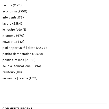
cultura
(2.711)
economia
(2.061)
interventi
(176)
lavoro
(2.184)
le nostre foto
(1)
memoria
(670)
newsletter
(42)
pari opportunità | diritti
(2.477)
partito democratico
(2.870)
politica italiana
(7.352)
scuola | formazione
(3.214)
territorio
(116)
università | ricerca
(1.919)
COMMENTI RECENTI