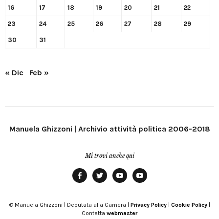
16
17
18
19
20
21
22
23
24
25
26
27
28
29
30
31
« Dic
Feb »
Manuela Ghizzoni | Archivio attività politica 2006-2018
Mi trovi anche qui
Facebook
Twitter
YouTube
YouTube
Manu
PD
Modena
© Manuela Ghizzoni | Deputata alla Camera |
Privacy Policy
|
Cookie Policy
|
Contatta
webmaster