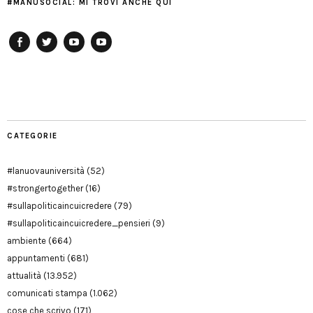
#MANUSOCIAL: MI TROVI ANCHE QUI
Facebook
Twitter
YouTube
YouTube
Manu
PD
Modena
CATEGORIE
#lanuovauniversità
(52)
#strongertogether
(16)
#sullapoliticaincuicredere
(79)
#sullapoliticaincuicredere_pensieri
(9)
ambiente
(664)
appuntamenti
(681)
attualità
(13.952)
comunicati stampa
(1.062)
cose che scrivo
(171)