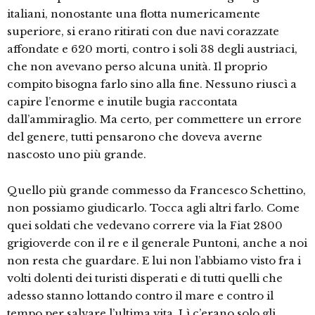
italiani, nonostante una flotta numericamente
superiore, si erano ritirati con due navi corazzate
affondate e 620 morti, contro i soli 38 degli austriaci,
che non avevano perso alcuna unità. Il proprio
compito bisogna farlo sino alla fine. Nessuno riuscì a
capire l’enorme e inutile bugia raccontata
dall’ammiraglio. Ma certo, per commettere un errore
del genere, tutti pensarono che doveva averne
nascosto uno più grande.
Quello più grande commesso da Francesco Schettino,
non possiamo giudicarlo. Tocca agli altri farlo. Come
quei soldati che vedevano correre via la Fiat 2800
grigioverde con il re e il generale Puntoni, anche a noi
non resta che guardare. E lui non l’abbiamo visto fra i
volti dolenti dei turisti disperati e di tutti quelli che
adesso stanno lottando contro il mare e contro il
tempo per salvare l’ultima vita. Lì c’erano solo gli