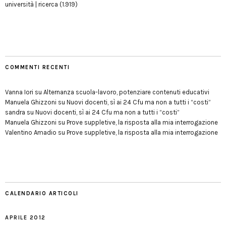
università | ricerca
(1.919)
COMMENTI RECENTI
Vanna Iori
su
Alternanza scuola-lavoro, potenziare contenuti educativi
Manuela Ghizzoni
su
Nuovi docenti, sì ai 24 Cfu ma non a tutti i “costi”
sandra
su
Nuovi docenti, sì ai 24 Cfu ma non a tutti i “costi”
Manuela Ghizzoni
su
Prove suppletive, la risposta alla mia interrogazione
Valentino Amadio
su
Prove suppletive, la risposta alla mia interrogazione
CALENDARIO ARTICOLI
APRILE 2012