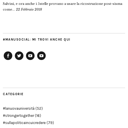
Salvini, e ora anche i 5stelle provano a usare la ricostruzione post-sisma
come...
22 Febbraio 2018
#MANUSOCIAL: MI TROVI ANCHE QUI
Facebook
Twitter
YouTube
YouTube
Manu
PD
Modena
CATEGORIE
#lanuovauniversità
(52)
#strongertogether
(16)
#sullapoliticaincuicredere
(79)