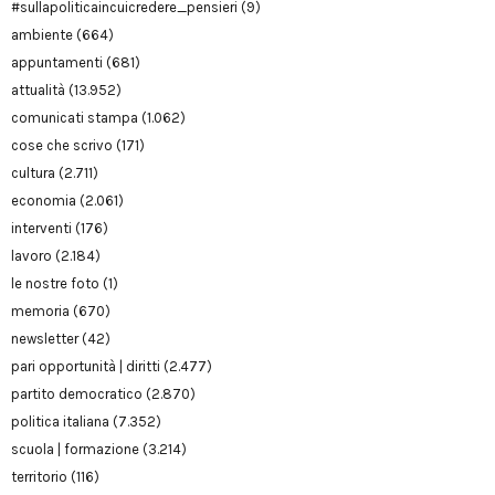
#sullapoliticaincuicredere_pensieri
(9)
ambiente
(664)
appuntamenti
(681)
attualità
(13.952)
comunicati stampa
(1.062)
cose che scrivo
(171)
cultura
(2.711)
economia
(2.061)
interventi
(176)
lavoro
(2.184)
le nostre foto
(1)
memoria
(670)
newsletter
(42)
pari opportunità | diritti
(2.477)
partito democratico
(2.870)
politica italiana
(7.352)
scuola | formazione
(3.214)
territorio
(116)