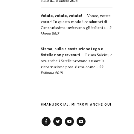
stato il...
8 Marzo 2018
Votate, votate, votate!
Votate, votate,
votate! In questo modo i conduttori di
Canzonissima invitavano gli italiani a...
2
Marzo 2018
Sisma, sulla ricostruzione Lega e
5stelle non pervenuti
Prima Salvini, e
ora anche i 5stelle provano a usare la
ricostruzione post-sisma come...
22
Febbraio 2018
#MANUSOCIAL: MI TROVI ANCHE QUI
Facebook
Twitter
YouTube
YouTube
Manu
PD