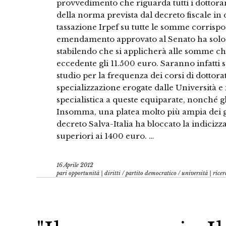
provvedimento che riguarda tutti i dottoran
della norma prevista dal decreto fiscale i
tassazione Irpef su tutte le somme corrispost
emendamento approvato al Senato ha solo l
stabilendo che si applicherà alle somme ch
eccedente gli 11.500 euro. Saranno infatti so
studio per la frequenza dei corsi di dottora
specializzazione erogate dalle Università e
specialistica a queste equiparate, nonché gl
Insomma, una platea molto più ampia dei gio
decreto Salva-Italia ha bloccato la indicizza
superiori ai 1400 euro. …
16 Aprile 2012
pari opportunità | diritti
/
partito democratico
/
università | ricer