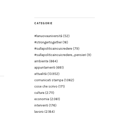
Modena
CATEGORIE
#lanuovauniversità
(52)
#strongertogether
(16)
#sullapoliticaincuicredere
(79)
#sullapoliticaincuicredere_pensieri
(9)
ambiente
(664)
appuntamenti
(681)
attualità
(13.952)
comunicati stampa
(1.062)
cose che scrivo
(171)
cultura
(2.711)
economia
(2.061)
interventi
(176)
lavoro
(2.184)