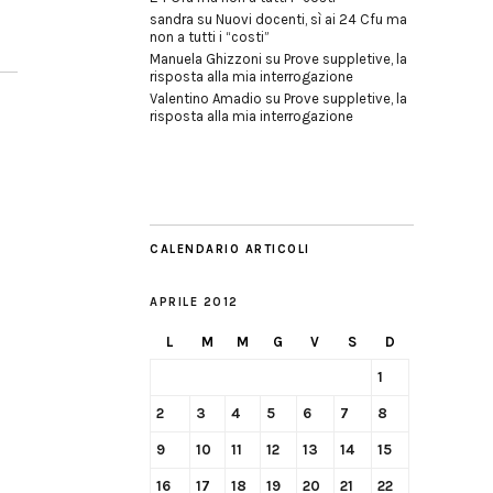
sandra
su
Nuovi docenti, sì ai 24 Cfu ma
non a tutti i “costi”
Manuela Ghizzoni
su
Prove suppletive, la
risposta alla mia interrogazione
Valentino Amadio
su
Prove suppletive, la
risposta alla mia interrogazione
CALENDARIO ARTICOLI
APRILE 2012
L
M
M
G
V
S
D
1
2
3
4
5
6
7
8
9
10
11
12
13
14
15
16
17
18
19
20
21
22