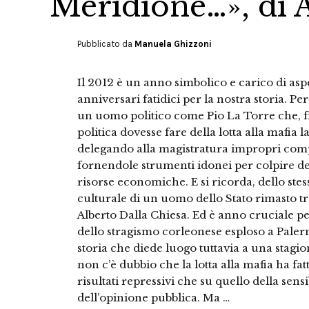
Meridione…», di 
Pubblicato da
Manuela Ghizzoni
Il 2012 è un anno simbolico e carico di asp
anniversari fatidici per la nostra storia. Per
un uomo politico come Pio La Torre che, fr
politica dovesse fare della lotta alla mafia 
delegando alla magistratura impropri com
fornendole strumenti idonei per colpire dell
risorse economiche. E si ricorda, dello stess
culturale di un uomo dello Stato rimasto t
Alberto Dalla Chiesa. Ed è anno cruciale pe
dello stragismo corleonese esploso a Pale
storia che diede luogo tuttavia a una stagio
non c’è dubbio che la lotta alla mafia ha fatt
risultati repressivi che su quello della sen
dell’opinione pubblica. Ma …