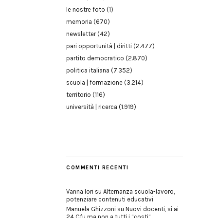
le nostre foto
(1)
memoria
(670)
newsletter
(42)
pari opportunità | diritti
(2.477)
partito democratico
(2.870)
politica italiana
(7.352)
scuola | formazione
(3.214)
territorio
(116)
università | ricerca
(1.919)
COMMENTI RECENTI
Vanna Iori
su
Alternanza scuola-lavoro,
potenziare contenuti educativi
Manuela Ghizzoni
su
Nuovi docenti, sì ai
24 Cfu ma non a tutti i “costi”