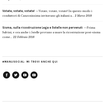
Votate, votate, votate!
Votate, votate, votate! In questo modo i
conduttori di Canzonissima invitavano gli italiani a...
2 Marzo 2018
Sisma, sulla ricostruzione Lega e 5stelle non pervenuti
Prima
Salvini, e ora anche i 5stelle provano a usare la ricostruzione post-sisma
come...
22 Febbraio 2018
#MANUSOCIAL: MI TROVI ANCHE QUI
Facebook
Twitter
YouTube
YouTube
Manu
PD
Modena