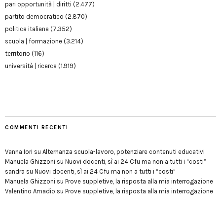
pari opportunità | diritti
(2.477)
partito democratico
(2.870)
politica italiana
(7.352)
scuola | formazione
(3.214)
territorio
(116)
università | ricerca
(1.919)
COMMENTI RECENTI
Vanna Iori
su
Alternanza scuola-lavoro, potenziare contenuti educativi
Manuela Ghizzoni
su
Nuovi docenti, sì ai 24 Cfu ma non a tutti i “costi”
sandra
su
Nuovi docenti, sì ai 24 Cfu ma non a tutti i “costi”
Manuela Ghizzoni
su
Prove suppletive, la risposta alla mia interrogazione
Valentino Amadio
su
Prove suppletive, la risposta alla mia interrogazione