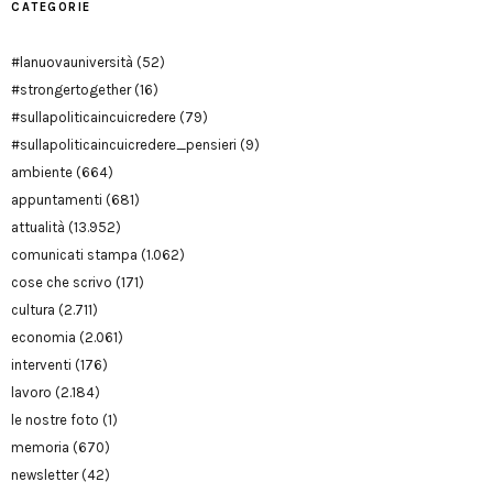
CATEGORIE
#lanuovauniversità
(52)
#strongertogether
(16)
#sullapoliticaincuicredere
(79)
#sullapoliticaincuicredere_pensieri
(9)
ambiente
(664)
appuntamenti
(681)
attualità
(13.952)
comunicati stampa
(1.062)
cose che scrivo
(171)
cultura
(2.711)
economia
(2.061)
interventi
(176)
lavoro
(2.184)
le nostre foto
(1)
memoria
(670)
newsletter
(42)