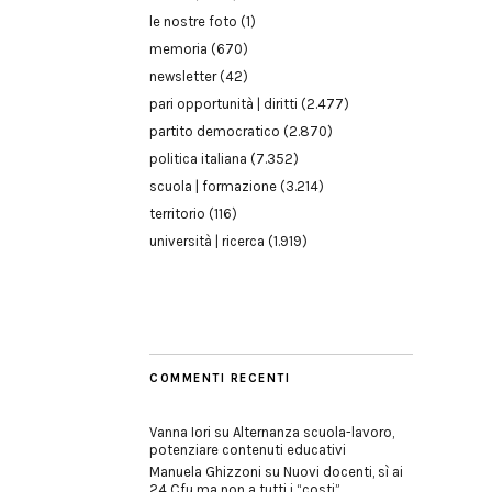
le nostre foto
(1)
memoria
(670)
newsletter
(42)
pari opportunità | diritti
(2.477)
partito democratico
(2.870)
politica italiana
(7.352)
scuola | formazione
(3.214)
territorio
(116)
università | ricerca
(1.919)
COMMENTI RECENTI
Vanna Iori
su
Alternanza scuola-lavoro,
potenziare contenuti educativi
Manuela Ghizzoni
su
Nuovi docenti, sì ai
24 Cfu ma non a tutti i “costi”