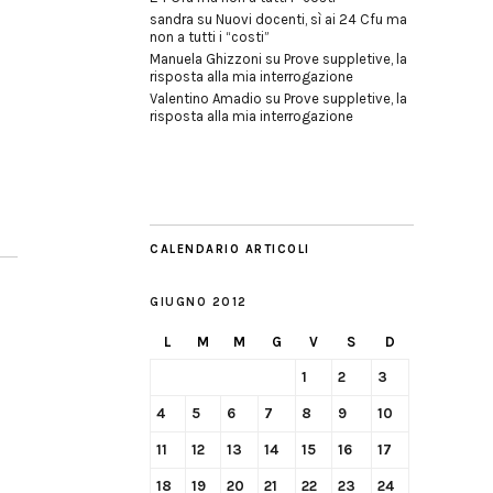
sandra
su
Nuovi docenti, sì ai 24 Cfu ma
non a tutti i “costi”
Manuela Ghizzoni
su
Prove suppletive, la
risposta alla mia interrogazione
Valentino Amadio
su
Prove suppletive, la
risposta alla mia interrogazione
CALENDARIO ARTICOLI
GIUGNO 2012
L
M
M
G
V
S
D
1
2
3
4
5
6
7
8
9
10
11
12
13
14
15
16
17
18
19
20
21
22
23
24