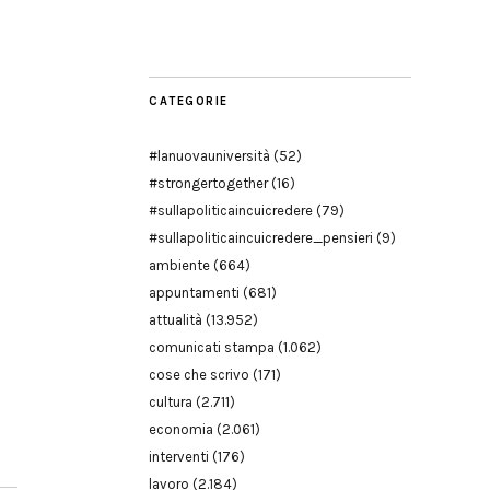
Modena
CATEGORIE
#lanuovauniversità
(52)
#strongertogether
(16)
#sullapoliticaincuicredere
(79)
#sullapoliticaincuicredere_pensieri
(9)
ambiente
(664)
appuntamenti
(681)
attualità
(13.952)
comunicati stampa
(1.062)
cose che scrivo
(171)
cultura
(2.711)
economia
(2.061)
interventi
(176)
lavoro
(2.184)