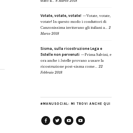
stato il...
8 Marzo 2018
Votate, votate, votate!
Votate, votate,
votate! In questo modo i conduttori di
Canzonissima invitavano gli italiani a...
2
Marzo 2018
Sisma, sulla ricostruzione Lega e
5stelle non pervenuti
Prima Salvini, e
ora anche i 5stelle provano a usare la
ricostruzione post-sisma come...
22
Febbraio 2018
#MANUSOCIAL: MI TROVI ANCHE QUI
Facebook
Twitter
YouTube
YouTube
Manu
PD