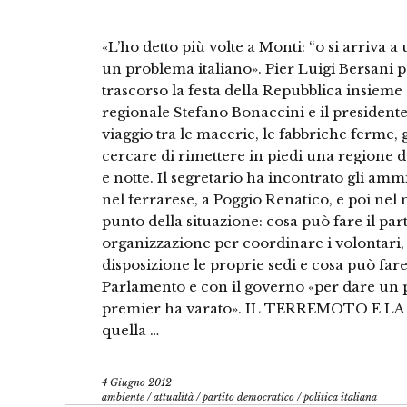
«L’ho detto più volte a Monti: “o si arriva
un problema italiano». Pier Luigi Bersani 
trascorso la festa della Repubblica insieme 
regionale Stefano Bonaccini e il president
viaggio tra le macerie, le fabbriche ferme, g
cercare di rimettere in piedi una regione 
e notte. Il segretario ha incontrato gli ammi
nel ferrarese, a Poggio Renatico, e poi nel
punto della situazione: cosa può fare il parti
organizzazione per coordinare i volontari, 
disposizione le proprie sedi e cosa può fare
Parlamento e con il governo «per dare un p
premier ha varato». IL TERREMOTO E LA C
quella …
4 Giugno 2012
ambiente
/
attualità
/
partito democratico
/
politica italiana