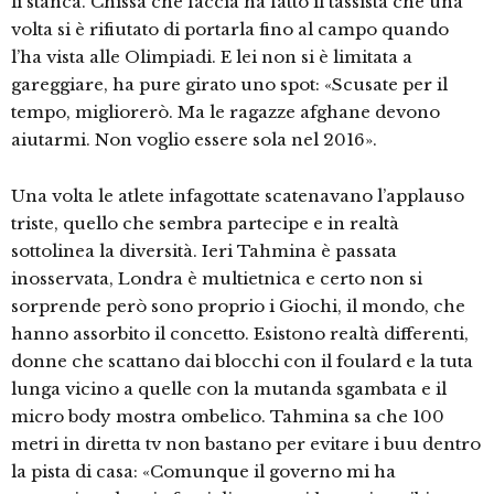
li stanca. Chissà che faccia ha fatto il tassista che una
volta si è rifiutato di portarla fino al campo quando
l’ha vista alle Olimpiadi. E lei non si è limitata a
gareggiare, ha pure girato uno spot: «Scusate per il
tempo, migliorerò. Ma le ragazze afghane devono
aiutarmi. Non voglio essere sola nel 2016».
Una volta le atlete infagottate scatenavano l’applauso
triste, quello che sembra partecipe e in realtà
sottolinea la diversità. Ieri Tahmina è passata
inosservata, Londra è multietnica e certo non si
sorprende però sono proprio i Giochi, il mondo, che
hanno assorbito il concetto. Esistono realtà differenti,
donne che scattano dai blocchi con il foulard e la tuta
lunga vicino a quelle con la mutanda sgambata e il
micro body mostra ombelico. Tahmina sa che 100
metri in diretta tv non bastano per evitare i buu dentro
la pista di casa: «Comunque il governo mi ha