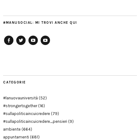
#MANUSOCIAL: MI TROVI ANCHE QUI
Facebook
Twitter
YouTube
YouTube
Manu
PD
Modena
CATEGORIE
#lanuovauniversità
(52)
#strongertogether
(16)
#sullapoliticaincuicredere
(79)
#sullapoliticaincuicredere_pensieri
(9)
ambiente
(664)
appuntamenti
(681)