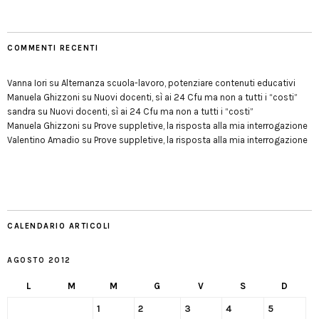
COMMENTI RECENTI
Vanna Iori
su
Alternanza scuola-lavoro, potenziare contenuti educativi
Manuela Ghizzoni
su
Nuovi docenti, sì ai 24 Cfu ma non a tutti i “costi”
sandra
su
Nuovi docenti, sì ai 24 Cfu ma non a tutti i “costi”
Manuela Ghizzoni
su
Prove suppletive, la risposta alla mia interrogazione
Valentino Amadio
su
Prove suppletive, la risposta alla mia interrogazione
CALENDARIO ARTICOLI
AGOSTO 2012
L
M
M
G
V
S
D
1
2
3
4
5