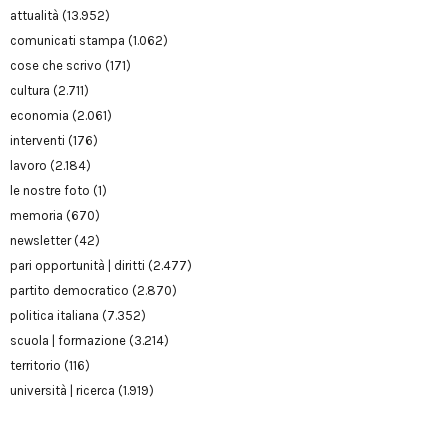
attualità
(13.952)
comunicati stampa
(1.062)
cose che scrivo
(171)
cultura
(2.711)
economia
(2.061)
interventi
(176)
lavoro
(2.184)
le nostre foto
(1)
memoria
(670)
newsletter
(42)
pari opportunità | diritti
(2.477)
partito democratico
(2.870)
politica italiana
(7.352)
scuola | formazione
(3.214)
territorio
(116)
università | ricerca
(1.919)