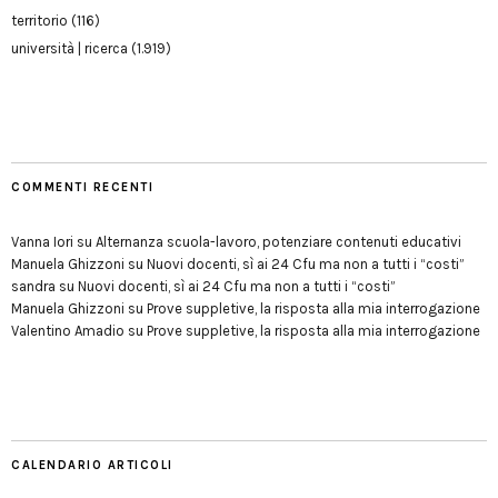
territorio
(116)
università | ricerca
(1.919)
COMMENTI RECENTI
Vanna Iori
su
Alternanza scuola-lavoro, potenziare contenuti educativi
Manuela Ghizzoni
su
Nuovi docenti, sì ai 24 Cfu ma non a tutti i “costi”
sandra
su
Nuovi docenti, sì ai 24 Cfu ma non a tutti i “costi”
Manuela Ghizzoni
su
Prove suppletive, la risposta alla mia interrogazione
Valentino Amadio
su
Prove suppletive, la risposta alla mia interrogazione
CALENDARIO ARTICOLI