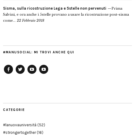
Sisma, sulla ricostruzione Lega e 5stelle non pervenuti
Prima
Salvini, e ora anche i 5stelle provano a usare la ricostruzione post-sisma
come...
22 Febbraio 2018
#MANUSOCIAL: MI TROVI ANCHE QUI
Facebook
Twitter
YouTube
YouTube
Manu
PD
Modena
CATEGORIE
#lanuovauniversità
(52)
#strongertogether
(16)