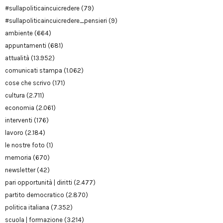
#sullapoliticaincuicredere
(79)
#sullapoliticaincuicredere_pensieri
(9)
ambiente
(664)
appuntamenti
(681)
attualità
(13.952)
comunicati stampa
(1.062)
cose che scrivo
(171)
cultura
(2.711)
economia
(2.061)
interventi
(176)
lavoro
(2.184)
le nostre foto
(1)
memoria
(670)
newsletter
(42)
pari opportunità | diritti
(2.477)
partito democratico
(2.870)
politica italiana
(7.352)
scuola | formazione
(3.214)