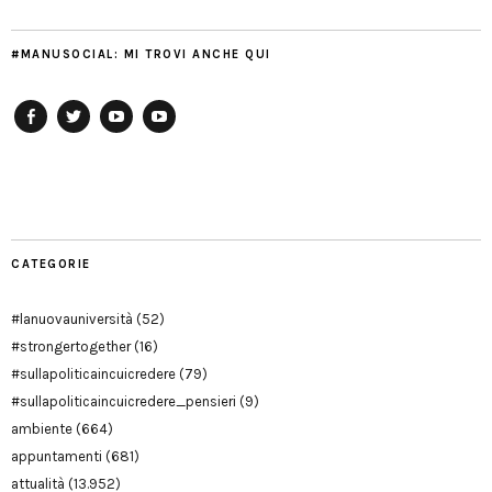
#MANUSOCIAL: MI TROVI ANCHE QUI
Facebook
Twitter
YouTube
YouTube
Manu
PD
Modena
CATEGORIE
#lanuovauniversità
(52)
#strongertogether
(16)
#sullapoliticaincuicredere
(79)
#sullapoliticaincuicredere_pensieri
(9)
ambiente
(664)
appuntamenti
(681)
attualità
(13.952)