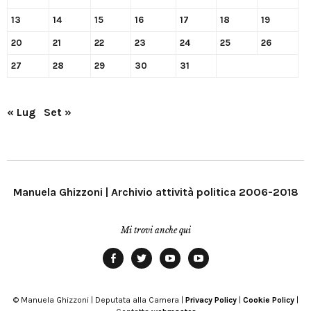
13
14
15
16
17
18
19
20
21
22
23
24
25
26
27
28
29
30
31
« Lug
Set »
Manuela Ghizzoni | Archivio attività politica 2006-2018
Mi trovi anche qui
Facebook
Twitter
YouTube
YouTube
Manu
PD
Modena
© Manuela Ghizzoni | Deputata alla Camera |
Privacy Policy
|
Cookie Policy
|