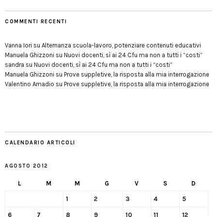
COMMENTI RECENTI
Vanna Iori
su
Alternanza scuola-lavoro, potenziare contenuti educativi
Manuela Ghizzoni
su
Nuovi docenti, sì ai 24 Cfu ma non a tutti i “costi”
sandra
su
Nuovi docenti, sì ai 24 Cfu ma non a tutti i “costi”
Manuela Ghizzoni
su
Prove suppletive, la risposta alla mia interrogazione
Valentino Amadio
su
Prove suppletive, la risposta alla mia interrogazione
CALENDARIO ARTICOLI
AGOSTO 2012
L
M
M
G
V
S
D
1
2
3
4
5
6
7
8
9
10
11
12