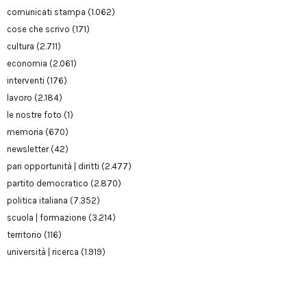
comunicati stampa
(1.062)
cose che scrivo
(171)
cultura
(2.711)
economia
(2.061)
interventi
(176)
lavoro
(2.184)
le nostre foto
(1)
memoria
(670)
newsletter
(42)
pari opportunità | diritti
(2.477)
partito democratico
(2.870)
politica italiana
(7.352)
scuola | formazione
(3.214)
territorio
(116)
università | ricerca
(1.919)