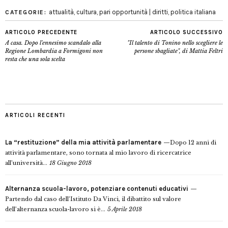
attualità
,
cultura
,
pari opportunità | diritti
,
politica italiana
CATEGORIE:
ARTICOLO PRECEDENTE
ARTICOLO SUCCESSIVO
A casa. Dopo l'ennesimo scandalo alla
"Il talento di Tonino nello scegliere le
Regione Lombardia a Formigoni non
persone sbagliate", di Mattia Feltri
resta che una sola scelta
ARTICOLI RECENTI
La “restituzione” della mia attività parlamentare
Dopo 12 anni di
attività parlamentare, sono tornata al mio lavoro di ricercatrice
all’università...
18 Giugno 2018
Alternanza scuola-lavoro, potenziare contenuti educativi
Partendo dal caso dell’Istituto Da Vinci, il dibattito sul valore
dell’alternanza scuola-lavoro si è...
5 Aprile 2018