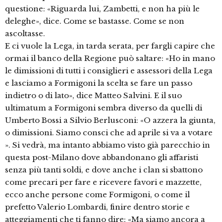
questione: «Riguarda lui, Zambetti, e non ha più le
deleghe», dice. Come se bastasse. Come se non
ascoltasse.
E ci vuole la Lega, in tarda serata, per fargli capire che
ormai il banco della Regione può saltare: «Ho in mano
le dimissioni di tutti i consiglieri e assessori della Lega
e lasciamo a Formigoni la scelta se fare un passo
indietro o di lato», dice Matteo Salvini. E il suo
ultimatum a Formigoni sembra diverso da quelli di
Umberto Bossi a Silvio Berlusconi: «O azzera la giunta,
o dimissioni. Siamo consci che ad aprile si va a votare
». Si vedrà, ma intanto abbiamo visto già parecchio in
questa post-Milano dove abbandonano gli affaristi
senza più tanti soldi, e dove anche i clan si sbattono
come precari per fare e ricevere favori e mazzette,
ecco anche persone come Formigoni, o come il
prefetto Valerio Lombardi, finire dentro storie e
atteggiamenti che ti fanno dire: «Ma siamo ancora a