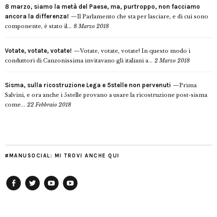
8 marzo, siamo la metà del Paese, ma, purtroppo, non facciamo
ancora la differenza!
Il Parlamento che sta per lasciare, e di cui sono
componente, è stato il...
8 Marzo 2018
Votate, votate, votate!
Votate, votate, votate! In questo modo i
conduttori di Canzonissima invitavano gli italiani a...
2 Marzo 2018
Sisma, sulla ricostruzione Lega e 5stelle non pervenuti
Prima
Salvini, e ora anche i 5stelle provano a usare la ricostruzione post-sisma
come...
22 Febbraio 2018
#MANUSOCIAL: MI TROVI ANCHE QUI
Facebook
Twitter
YouTube
YouTube
Manu
PD
Modena