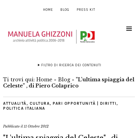
HOME
BLOG
PRESS KIT
FILTRO DI RICERCA DEI CONTENUTI
Ti trovi qui:
Home
»
Blog
»
"L’ultima spiaggia del
Celeste" , di Piero Colaprico
ATTUALITÀ
,
CULTURA
,
PARI OPPORTUNITÀ | DIRITTI
,
POLITICA ITALIANA
Pubblicato il
11 Ottobre 2012
"L’ultima spiaggia del Celeste" , di