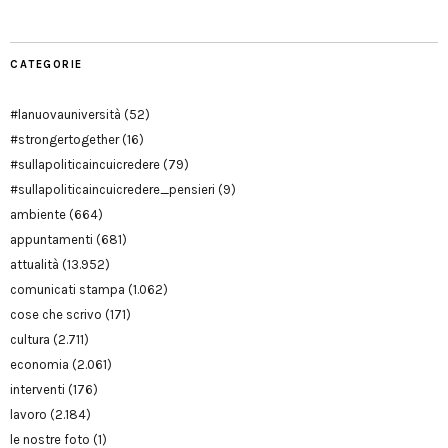
CATEGORIE
#lanuovauniversità
(52)
#strongertogether
(16)
#sullapoliticaincuicredere
(79)
#sullapoliticaincuicredere_pensieri
(9)
ambiente
(664)
appuntamenti
(681)
attualità
(13.952)
comunicati stampa
(1.062)
cose che scrivo
(171)
cultura
(2.711)
economia
(2.061)
interventi
(176)
lavoro
(2.184)
le nostre foto
(1)