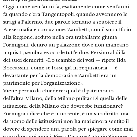
Oggi, come vent’anni fa, esattamente come vent’anni
fa quando c’era Tangentopoli, quando avvennero le
stragi a Palermo, due parole tornano a scuotere il
Paese: mafia e corruzione. Zambetti, con il suo ufficio
alla Regione, seduto nella ora traballante giunta
Formigoni, dentro un palazzone dove non mancano
inquisiti, sembra evocarle tutt’e due. Persino al di là
dei suoi demeriti. «Lo scambio dei voti — ripete Ilda
Boccassini, come se fosse già in requisitoria — è
devastante per la democrazia e Zambetti era un
patrimonio per l’organizzazione».
Viene perciò da chiedere: qual è il patrimonio
dell’altra Milano, della Milano pulita? Di quella delle
istituzioni, della Milano che dovrebbe funzionare?
Formigoni dice che è innocente, è un suo diritto, ma
da uomo delle istituzioni non ha mai sinora sentito il
dovere di spendere una parola per spiegare come mai
sono due suoi amici, Piero Daccò e Antonio Simone, a