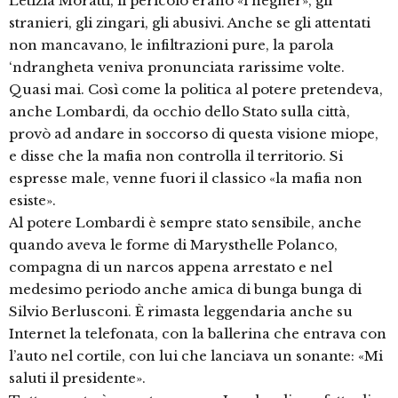
Letizia Moratti, il pericolo erano «i negher», gli
stranieri, gli zingari, gli abusivi. Anche se gli attentati
non mancavano, le infiltrazioni pure, la parola
‘ndrangheta veniva pronunciata rarissime volte.
Quasi mai. Così come la politica al potere pretendeva,
anche Lombardi, da occhio dello Stato sulla città,
provò ad andare in soccorso di questa visione miope,
e disse che la mafia non controlla il territorio. Si
espresse male, venne fuori il classico «la mafia non
esiste».
Al potere Lombardi è sempre stato sensibile, anche
quando aveva le forme di Marysthelle Polanco,
compagna di un narcos appena arrestato e nel
medesimo periodo anche amica di bunga bunga di
Silvio Berlusconi. È rimasta leggendaria anche su
Internet la telefonata, con la ballerina che entrava con
l’auto nel cortile, con lui che lanciava un sonante: «Mi
saluti il presidente».