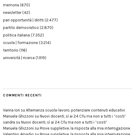
memoria
(670)
newsletter
(42)
pari opportunità | diritti
(2.477)
partito democratico
(2.870)
politica italiana
(7.352)
scuola | formazione
(3.214)
territorio
(116)
università | ricerca
(1.919)
COMMENTI RECENTI
Vanna Iori
su
Alternanza scuola-lavoro, potenziare contenuti educativi
Manuela Ghizzoni
su
Nuovi docenti, sì ai 24 Cfu ma non a tutti i “costi”
sandra
su
Nuovi docenti, sì ai 24 Cfu ma non a tutti i “costi”
Manuela Ghizzoni
su
Prove suppletive, la risposta alla mia interrogazione
Valentino Amadio
su
Prove suppletive, la risposta alla mia interrogazione