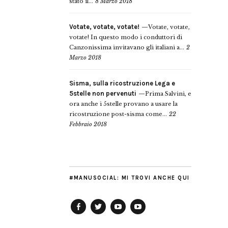
stato il...
8 Marzo 2018
Votate, votate, votate!
Votate, votate,
votate! In questo modo i conduttori di
Canzonissima invitavano gli italiani a...
2
Marzo 2018
Sisma, sulla ricostruzione Lega e
5stelle non pervenuti
Prima Salvini, e
ora anche i 5stelle provano a usare la
ricostruzione post-sisma come...
22
Febbraio 2018
#MANUSOCIAL: MI TROVI ANCHE QUI
Facebook
Twitter
YouTube
YouTube
Manu
PD