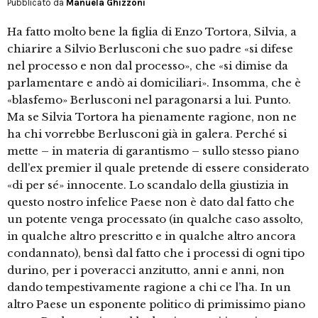
Pubblicato da
Manuela Ghizzoni
Ha fatto molto bene la figlia di Enzo Tortora, Silvia, a
chiarire a Silvio Berlusconi che suo padre «si difese
nel processo e non dal processo», che «si dimise da
parlamentare e andò ai domiciliari». Insomma, che è
«blasfemo» Berlusconi nel paragonarsi a lui. Punto.
Ma se Silvia Tortora ha pienamente ragione, non ne
ha chi vorrebbe Berlusconi già in galera. Perché si
mette – in materia di garantismo – sullo stesso piano
dell’ex premier il quale pretende di essere considerato
«di per sé» innocente. Lo scandalo della giustizia in
questo nostro infelice Paese non è dato dal fatto che
un potente venga processato (in qualche caso assolto,
in qualche altro prescritto e in qualche altro ancora
condannato), bensì dal fatto che i processi di ogni tipo
durino, per i poveracci anzitutto, anni e anni, non
dando tempestivamente ragione a chi ce l’ha. In un
altro Paese un esponente politico di primissimo piano