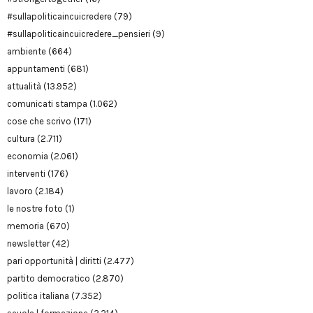
#sullapoliticaincuicredere
(79)
#sullapoliticaincuicredere_pensieri
(9)
ambiente
(664)
appuntamenti
(681)
attualità
(13.952)
comunicati stampa
(1.062)
cose che scrivo
(171)
cultura
(2.711)
economia
(2.061)
interventi
(176)
lavoro
(2.184)
le nostre foto
(1)
memoria
(670)
newsletter
(42)
pari opportunità | diritti
(2.477)
partito democratico
(2.870)
politica italiana
(7.352)