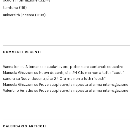
scuola | formazione
(3.214)
territorio
(116)
università | ricerca
(1.919)
COMMENTI RECENTI
Vanna Iori
su
Alternanza scuola-lavoro, potenziare contenuti educativi
Manuela Ghizzoni
su
Nuovi docenti, sì ai 24 Cfu ma non a tutti i “costi”
sandra
su
Nuovi docenti, sì ai 24 Cfu ma non a tutti i “costi”
Manuela Ghizzoni
su
Prove suppletive, la risposta alla mia interrogazione
Valentino Amadio
su
Prove suppletive, la risposta alla mia interrogazione
CALENDARIO ARTICOLI