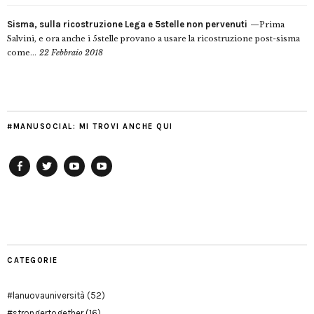
Sisma, sulla ricostruzione Lega e 5stelle non pervenuti
Prima
Salvini, e ora anche i 5stelle provano a usare la ricostruzione post-sisma
come...
22 Febbraio 2018
#MANUSOCIAL: MI TROVI ANCHE QUI
Facebook
Twitter
YouTube
YouTube
Manu
PD
Modena
CATEGORIE
#lanuovauniversità
(52)
#strongertogether
(16)