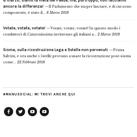
8 marzo, siamo la metà del Paese, ma, purtroppo, non facciamo
ancora la differenza!
Il Parlamento che sta per lasciare, e di cui sono
componente, è stato il...
8 Marzo 2018
Votate, votate, votate!
Votate, votate, votate! In questo modo i
conduttori di Canzonissima invitavano gli italiani a...
2 Marzo 2018
Sisma, sulla ricostruzione Lega e 5stelle non pervenuti
Prima
Salvini, e ora anche i 5stelle provano a usare la ricostruzione post-sisma
come...
22 Febbraio 2018
#MANUSOCIAL: MI TROVI ANCHE QUI
Facebook
Twitter
YouTube
YouTube
Manu
PD
Modena