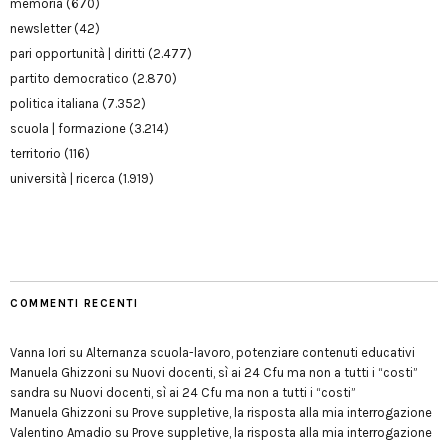
memoria
(670)
newsletter
(42)
pari opportunità | diritti
(2.477)
partito democratico
(2.870)
politica italiana
(7.352)
scuola | formazione
(3.214)
territorio
(116)
università | ricerca
(1.919)
COMMENTI RECENTI
Vanna Iori
su
Alternanza scuola-lavoro, potenziare contenuti educativi
Manuela Ghizzoni
su
Nuovi docenti, sì ai 24 Cfu ma non a tutti i “costi”
sandra
su
Nuovi docenti, sì ai 24 Cfu ma non a tutti i “costi”
Manuela Ghizzoni
su
Prove suppletive, la risposta alla mia interrogazione
Valentino Amadio
su
Prove suppletive, la risposta alla mia interrogazione