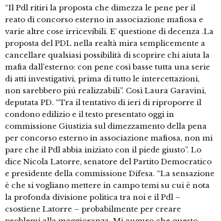
“Il Pdl ritiri la proposta che dimezza le pene per il
reato di concorso esterno in associazione mafiosa e
varie altre cose irricevibili. E’ questione di decenza .La
proposta del PDL nella realtà mira semplicemente a
cancellare qualsiasi possibilità di scoprire chi aiuta la
mafia dall’esterno: con pene così basse tutta una serie
di atti investigativi, prima di tutto le intercettazioni,
non sarebbero piú realizzabili”. Così Laura Garavini,
deputata PD. “Tra il tentativo di ieri di riproporre il
condono edilizio e il testo presentato oggi in
commissione Giustizia sul dimezzamento della pena
per concorso esterno in associazione mafiosa, non mi
pare che il Pdl abbia iniziato con il piede giusto”. Lo
dice Nicola Latorre, senatore del Partito Democratico
e presidente della commissione Difesa. “La sensazione
è che si vogliano mettere in campo temi su cui è nota
la profonda divisione politica tra noi e il Pdl –
csostiene Latorre – probabilmente per creare
problemi alla maggioranza. Mi auguro che questo