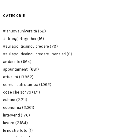
CATEGORIE
#lanuovauniversità
(52)
#strongertogether
(16)
#sullapoliticaincuicredere
(79)
#sullapoliticaincuicredere_pensieri
(9)
ambiente
(664)
appuntamenti
(681)
attualità
(13.952)
comunicati stampa
(1.062)
cose che scrivo
(171)
cultura
(2.711)
economia
(2.061)
interventi
(176)
lavoro
(2.184)
le nostre foto
(1)