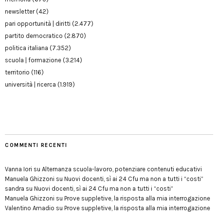
newsletter
(42)
pari opportunità | diritti
(2.477)
partito democratico
(2.870)
politica italiana
(7.352)
scuola | formazione
(3.214)
territorio
(116)
università | ricerca
(1.919)
COMMENTI RECENTI
Vanna Iori
su
Alternanza scuola-lavoro, potenziare contenuti educativi
Manuela Ghizzoni
su
Nuovi docenti, sì ai 24 Cfu ma non a tutti i “costi”
sandra
su
Nuovi docenti, sì ai 24 Cfu ma non a tutti i “costi”
Manuela Ghizzoni
su
Prove suppletive, la risposta alla mia interrogazione
Valentino Amadio
su
Prove suppletive, la risposta alla mia interrogazione