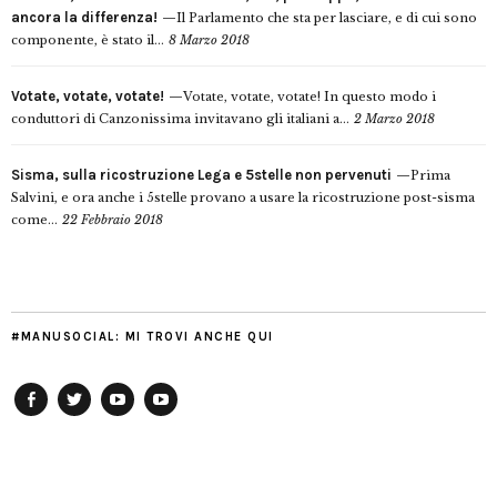
ancora la differenza!
Il Parlamento che sta per lasciare, e di cui sono
componente, è stato il...
8 Marzo 2018
Votate, votate, votate!
Votate, votate, votate! In questo modo i
conduttori di Canzonissima invitavano gli italiani a...
2 Marzo 2018
Sisma, sulla ricostruzione Lega e 5stelle non pervenuti
Prima
Salvini, e ora anche i 5stelle provano a usare la ricostruzione post-sisma
come...
22 Febbraio 2018
#MANUSOCIAL: MI TROVI ANCHE QUI
Facebook
Twitter
YouTube
YouTube
Manu
PD
Modena