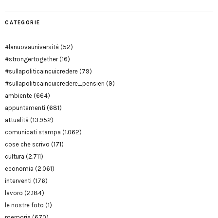
CATEGORIE
#lanuovauniversità
(52)
#strongertogether
(16)
#sullapoliticaincuicredere
(79)
#sullapoliticaincuicredere_pensieri
(9)
ambiente
(664)
appuntamenti
(681)
attualità
(13.952)
comunicati stampa
(1.062)
cose che scrivo
(171)
cultura
(2.711)
economia
(2.061)
interventi
(176)
lavoro
(2.184)
le nostre foto
(1)
memoria
(670)