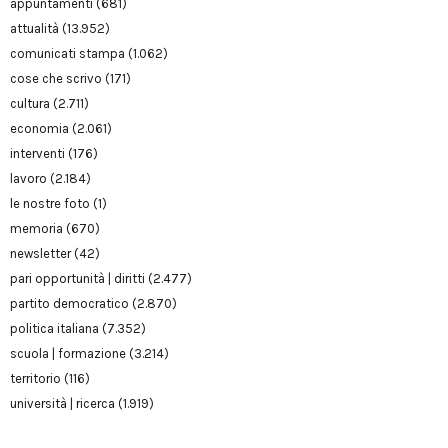
appuntamenti
(681)
attualità
(13.952)
comunicati stampa
(1.062)
cose che scrivo
(171)
cultura
(2.711)
economia
(2.061)
interventi
(176)
lavoro
(2.184)
le nostre foto
(1)
memoria
(670)
newsletter
(42)
pari opportunità | diritti
(2.477)
partito democratico
(2.870)
politica italiana
(7.352)
scuola | formazione
(3.214)
territorio
(116)
università | ricerca
(1.919)