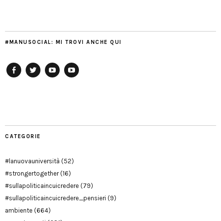
#MANUSOCIAL: MI TROVI ANCHE QUI
Facebook
Twitter
YouTube
YouTube
Manu
PD
Modena
CATEGORIE
#lanuovauniversità
(52)
#strongertogether
(16)
#sullapoliticaincuicredere
(79)
#sullapoliticaincuicredere_pensieri
(9)
ambiente
(664)