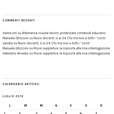
COMMENTI RECENTI
Vanna Iori
su
Alternanza scuola-lavoro, potenziare contenuti educativi
Manuela Ghizzoni
su
Nuovi docenti, sì ai 24 Cfu ma non a tutti i “costi”
sandra
su
Nuovi docenti, sì ai 24 Cfu ma non a tutti i “costi”
Manuela Ghizzoni
su
Prove suppletive, la risposta alla mia interrogazione
Valentino Amadio
su
Prove suppletive, la risposta alla mia interrogazione
CALENDARIO ARTICOLI
LUGLIO 2013
L
M
M
G
V
S
D
1
2
3
4
5
6
7