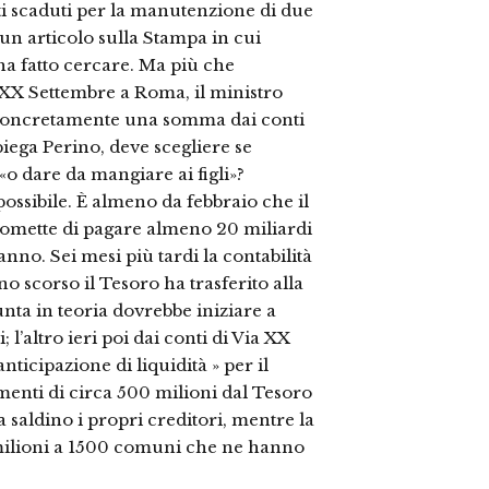
ti scaduti per la manutenzione di due
un articolo sulla Stampa in cui
’ha fatto cercare. Ma più che
a XX Settembre a Roma, il ministro
re concretamente una somma dai conti
iega Perino, deve scegliere se
 dare da mangiare ai figli»?
possibile. È almeno da febbraio che il
romette di pagare almeno 20 miliardi
anno. Sei mesi più tardi la contabilità
no scorso il Tesoro ha trasferito alla
unta in teoria dovrebbe iniziare a
 l’altro ieri poi dai conti di Via XX
nticipazione di liquidità » per il
enti di circa 500 milioni dal Tesoro
ta saldino i propri creditori, mentre la
2 milioni a 1500 comuni che ne hanno