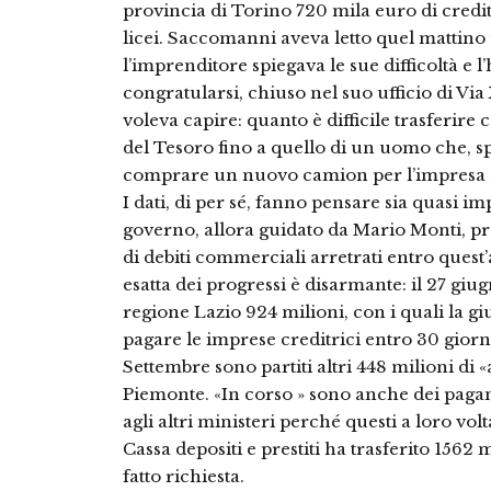
provincia di Torino 720 mila euro di credi
licei. Saccomanni aveva letto quel mattino 
l’imprenditore spiegava le sue difficoltà e l
congratularsi, chiuso nel suo ufficio di Vi
voleva capire: quanto è difficile trasferi
del Tesoro fino a quello di un uomo che, sp
comprare un nuovo camion per l’impresa «o
I dati, di per sé, fanno pensare sia quasi im
governo, allora guidato da Mario Monti, p
di debiti commerciali arretrati entro quest’
esatta dei progressi è disarmante: il 27 giug
regione Lazio 924 milioni, con i quali la gi
pagare le imprese creditrici entro 30 giorni;
Settembre sono partiti altri 448 milioni di «a
Piemonte. «In corso » sono anche dei pagam
agli altri ministeri perché questi a loro vol
Cassa depositi e prestiti ha trasferito 156
fatto richiesta.