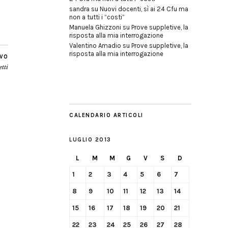
sandra
su
Nuovi docenti, sì ai 24 Cfu ma
non a tutti i “costi”
Manuela Ghizzoni
su
Prove suppletive, la
risposta alla mia interrogazione
Valentino Amadio
su
Prove suppletive, la
risposta alla mia interrogazione
IVO
etti
CALENDARIO ARTICOLI
LUGLIO 2013
L
M
M
G
V
S
D
1
2
3
4
5
6
7
8
9
10
11
12
13
14
15
16
17
18
19
20
21
22
23
24
25
26
27
28