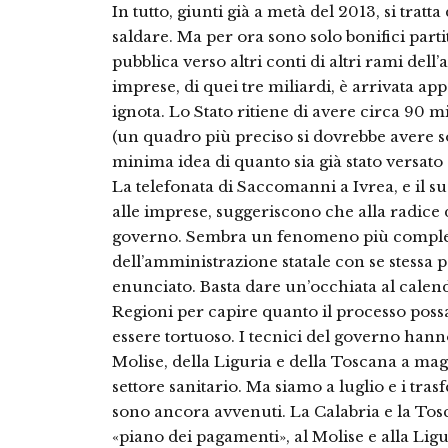
In tutto, giunti già a metà del 2013, si tratta
saldare. Ma per ora sono solo bonifici parti
pubblica verso altri conti di altri rami del
imprese, di quei tre miliardi, è arrivata ap
ignota. Lo Stato ritiene di avere circa 90 m
(un quadro più preciso si dovrebbe avere s
minima idea di quanto sia già stato versato a
La telefonata di Saccomanni a Ivrea, e il s
alle imprese, suggeriscono che alla radice 
governo. Sembra un fenomeno più comples
dell’amministrazione statale con se stessa pe
enunciato. Basta dare un’occhiata al calend
Regioni per capire quanto il processo poss
essere tortuoso. I tecnici del governo hanno
Molise, della Liguria e della Toscana a magg
settore sanitario. Ma siamo a luglio e i tr
sono ancora avvenuti. La Calabria e la T
«piano dei pagamenti», al Molise e alla L