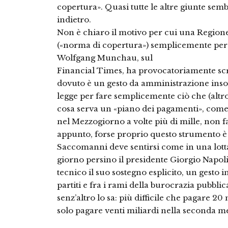
copertura». Quasi tutte le altre giunte sem
indietro.
Non è chiaro il motivo per cui una Regione
(«norma di copertura») semplicemente perché
Wolfgang Munchau, sul
Financial Times, ha provocatoriamente scrit
dovuto è un gesto da amministrazione insol
legge per fare semplicemente ciò che (altr
cosa serva un «piano dei pagamenti», come s
nel Mezzogiorno a volte più di mille, non f
appunto, forse proprio questo strumento è
Saccomanni deve sentirsi come in una lotta 
giorno persino il presidente Giorgio Napolit
tecnico il suo sostegno esplicito, un gesto i
partiti e fra i rami della burocrazia pubbli
senz’altro lo sa: più difficile che pagare 20 
solo pagare venti miliardi nella seconda m