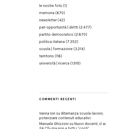
le nostre foto
(1)
memoria
(670)
newsletter
(42)
pari opportunità | diritti
(2.477)
partito democratico
(2.870)
politica italiana
(7.352)
scuola | formazione
(3.214)
territorio
(116)
università | ricerca
(1.919)
COMMENTI RECENTI
Vanna Iori
su
Alternanza scuola-lavoro,
potenziare contenuti educativi
Manuela Ghizzoni
su
Nuovi docenti, sì ai
24 Cfu ma non a tutti i “costi”