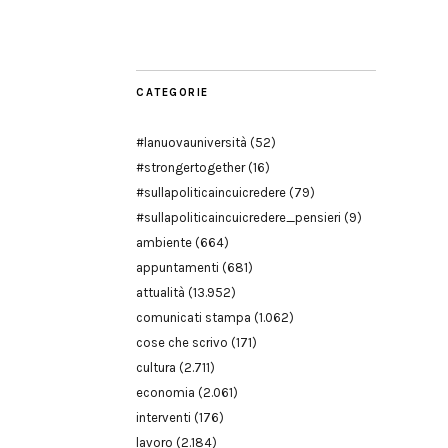
Modena
CATEGORIE
#lanuovauniversità
(52)
#strongertogether
(16)
#sullapoliticaincuicredere
(79)
#sullapoliticaincuicredere_pensieri
(9)
ambiente
(664)
appuntamenti
(681)
attualità
(13.952)
comunicati stampa
(1.062)
cose che scrivo
(171)
cultura
(2.711)
economia
(2.061)
interventi
(176)
lavoro
(2.184)