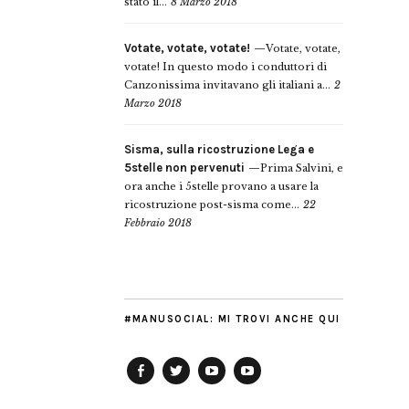
stato il...
8 Marzo 2018
Votate, votate, votate!
Votate, votate,
votate! In questo modo i conduttori di
Canzonissima invitavano gli italiani a...
2
Marzo 2018
Sisma, sulla ricostruzione Lega e
5stelle non pervenuti
Prima Salvini, e
ora anche i 5stelle provano a usare la
ricostruzione post-sisma come...
22
Febbraio 2018
#MANUSOCIAL: MI TROVI ANCHE QUI
Facebook
Twitter
YouTube
YouTube
Manu
PD