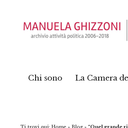
Chi sono
La Camera de
Ti trovi qui:
Home
»
Blog
»
“Quel grande ri