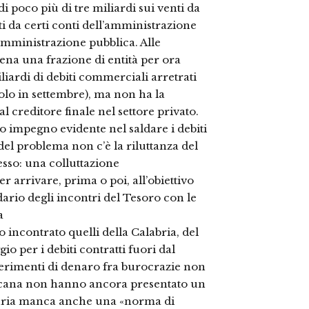
 di poco più di tre miliardi sui venti da
ti da certi conti dell’amministrazione
l’amministrazione pubblica. Alle
pena una frazione di entità per ora
iliardi di debiti commerciali arretrati
olo in settembre), ma non ha la
l creditore finale nel settore privato.
uo impegno evidente nel saldare i debiti
del problema non c’è la riluttanza del
so: una colluttazione
r arrivare, prima o poi, all’obiettivo
ario degli incontri del Tesoro con le
a
 incontrato quelli della Calabria, del
io per i debiti contratti fuori dal
asferimenti di denaro fra burocrazie non
oscana non hanno ancora presentato un
iguria manca anche una «norma di