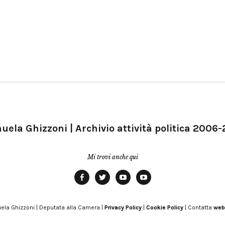
ela Ghizzoni | Archivio attività politica 2006
Mi trovi anche qui
Facebook
Twitter
YouTube
YouTube
Manu
PD
Modena
ela Ghizzoni | Deputata alla Camera |
Privacy Policy
|
Cookie Policy
| Contatta
web