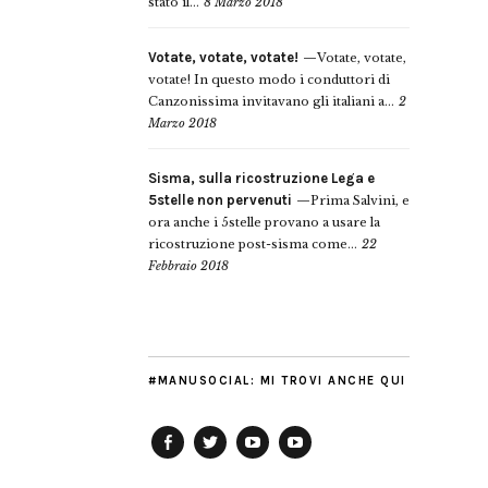
stato il...
8 Marzo 2018
Votate, votate, votate!
Votate, votate,
votate! In questo modo i conduttori di
Canzonissima invitavano gli italiani a...
2
Marzo 2018
Sisma, sulla ricostruzione Lega e
5stelle non pervenuti
Prima Salvini, e
ora anche i 5stelle provano a usare la
ricostruzione post-sisma come...
22
Febbraio 2018
#MANUSOCIAL: MI TROVI ANCHE QUI
Facebook
Twitter
YouTube
YouTube
Manu
PD