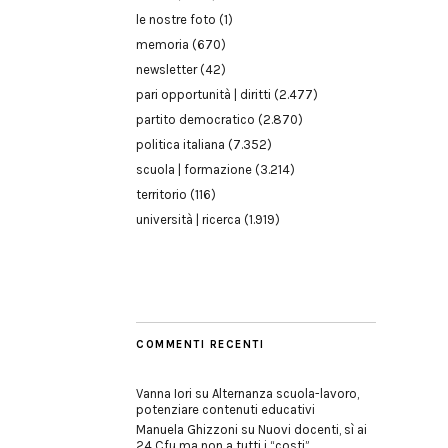
le nostre foto
(1)
memoria
(670)
newsletter
(42)
pari opportunità | diritti
(2.477)
partito democratico
(2.870)
politica italiana
(7.352)
scuola | formazione
(3.214)
territorio
(116)
università | ricerca
(1.919)
COMMENTI RECENTI
Vanna Iori
su
Alternanza scuola-lavoro,
potenziare contenuti educativi
Manuela Ghizzoni
su
Nuovi docenti, sì ai
24 Cfu ma non a tutti i “costi”