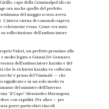
irillo, capo della Criminalpol (di cui
unge ora anche quello del prefetto
 settimana del maggio scorso aveva
e. L’intera catena di comando sapeva,
se celermente evasa. Come era stato
o su sollecitazione dell’ambasciatore
oprio Valeri, un prefetto prossimo alla
ia e molto legato a Gianni De Gennaro.
 presenza dell’ambasciatore kazako e del
ri che la richiesta kazaka va collocata
perché è prassi del Viminale — che
 significato e in un solo modo va
rimatur del ministro dell’Interno.
rma “il Capo” Alessandro Marangoni,
cedere con rapidità. Per altro — per
enza porre particolari vincoli