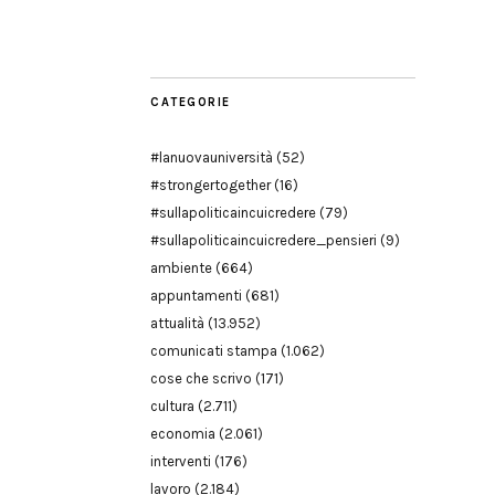
Modena
CATEGORIE
#lanuovauniversità
(52)
#strongertogether
(16)
#sullapoliticaincuicredere
(79)
#sullapoliticaincuicredere_pensieri
(9)
ambiente
(664)
appuntamenti
(681)
attualità
(13.952)
comunicati stampa
(1.062)
cose che scrivo
(171)
cultura
(2.711)
economia
(2.061)
interventi
(176)
lavoro
(2.184)