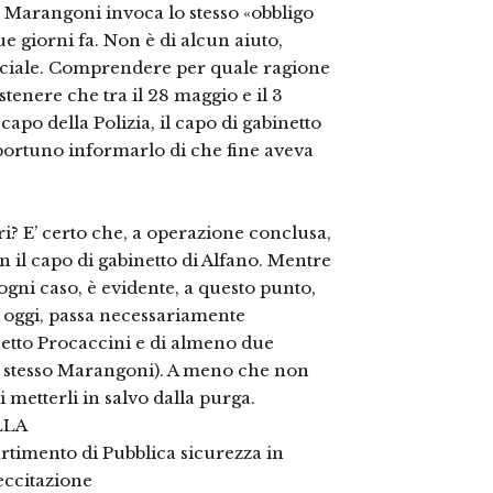
 Marangoni invoca lo stesso «obbligo
e giorni fa. Non è di alcun aiuto,
ciale. Comprendere per quale ragione
ostenere che tra il 28 maggio e il 3
apo della Polizia, il capo di gabinetto
portuno informarlo di che fine aveva
? E’ certo che, a operazione conclusa,
il capo di gabinetto di Alfano. Mentre
gni caso, è evidente, a questo punto,
o, oggi, passa necessariamente
inetto Procaccini e di almeno due
 lo stesso Marangoni). A meno che non
 metterli in salvo dalla purga.
LLA
artimento di Pubblica sicurezza in
eccitazione