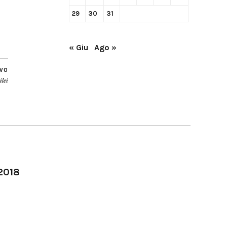
29
30
31
« Giu
Ago »
IVO
ilei
-2018