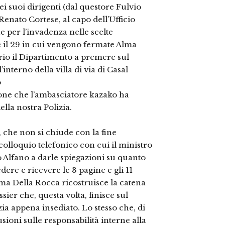
ei suoi dirigenti (dal questore Fulvio
enato Cortese, al capo dell’Ufficio
per l’invadenza nelle scelte
8 e il 29 in cui vengono fermate Alma
prio il Dipartimento a premere sul
nterno della villa di via di Casal
o
ione che l’ambasciatore kazako ha
ella nostra Polizia.
che non si chiude con la fine
l colloquio telefonico con cui il ministro
ro Alfano a darle spiegazioni su quanto
ere e ricevere le 3 pagine e gli 11
oma Della Rocca ricostruisce la catena
ssier che, questa volta, finisce sul
ia appena insediato. Lo stesso che, di
sioni sulle responsabilità interne alla