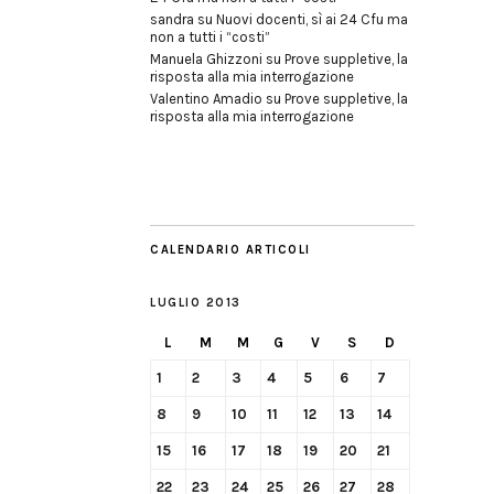
sandra
su
Nuovi docenti, sì ai 24 Cfu ma
non a tutti i “costi”
Manuela Ghizzoni
su
Prove suppletive, la
risposta alla mia interrogazione
Valentino Amadio
su
Prove suppletive, la
risposta alla mia interrogazione
CALENDARIO ARTICOLI
LUGLIO 2013
L
M
M
G
V
S
D
1
2
3
4
5
6
7
8
9
10
11
12
13
14
15
16
17
18
19
20
21
22
23
24
25
26
27
28