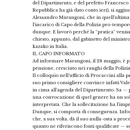
del Dipartimento, e del prefetto Francesco C
Repubblica ha già dato conto ieri), si aggi
Alessandro Marangoni, che in quell’ultima
l’incarico di Capo della Polizia pro-tempor
dunque. E lavorò perché la “pratica” venis
chiesto, appunto, dal gabinetto del ministr
kazako in Italia.
IL CAPO INFORMATO
Ad informare Marangoni, il 28 maggio, è pr
pensione, cresciuto nei ranghi della Poliz
Il colloquio nell’ufficio di Procaccini alla
suo primo consigliere convince infatti Vale
in cima all’agenda del Dipartimento. Sa — 
una convocazione di quel genere ha un solo
interpretata. Che la sollecitazione ha l’imp
Dunque, si comporta di conseguenza. Info
che, a sua volta, dà il suo nulla-osta a pro
quanto ne riferiscono fonti qualificate — s