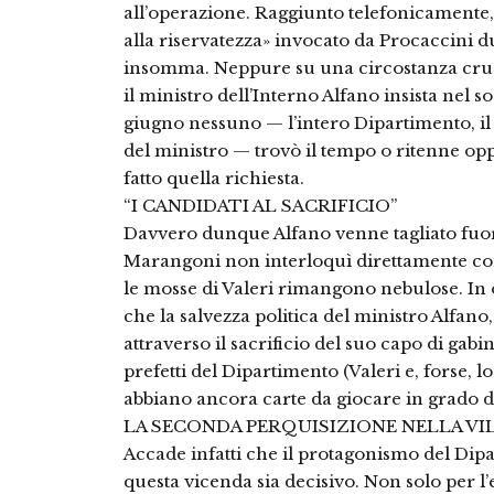
all’operazione. Raggiunto telefonicamente,
alla riservatezza» invocato da Procaccini du
insomma. Neppure su una circostanza cru
il ministro dell’Interno Alfano insista nel s
giugno nessuno — l’intero Dipartimento, il c
del ministro — trovò il tempo o ritenne op
fatto quella richiesta.
“I CANDIDATI AL SACRIFICIO”
Davvero dunque Alfano venne tagliato fuori
Marangoni non interloquì direttamente con 
le mosse di Valeri rimangono nebulose. In o
che la salvezza politica del ministro Alfan
attraverso il sacrificio del suo capo di gab
prefetti del Dipartimento (Valeri e, forse,
abbiano ancora carte da giocare in grado di
LA SECONDA PERQUISIZIONE NELLA VI
Accade infatti che il protagonismo del Dip
questa vicenda sia decisivo. Non solo per l’