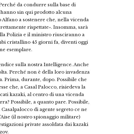
 Perché da condurre sulla base di
on hanno sin qui prodotto alcuna
 Alfano a sostenere che, nella vicenda
rrettamente rispettate». Insomma, sarà
a Polizia e il ministro riusciranno a
 cristallino 45 giorni fa, diventi oggi
one esemplare.
ndice sulla nostra Intelligence. Anche
olta. Perché non è della loro invadenza
a. Prima, durante, dopo. Possibile che
esse che, a Casal Palocco, risiedeva la
rcati kazaki, al centro di una vicenda
rra? Possibile, a quanto pare. Possibile,
9 a Casalpalocco di agente segreto ce ne
Aise (il nostro spionaggio militare)
estigazioni private assoldata dai kazaki
zov.