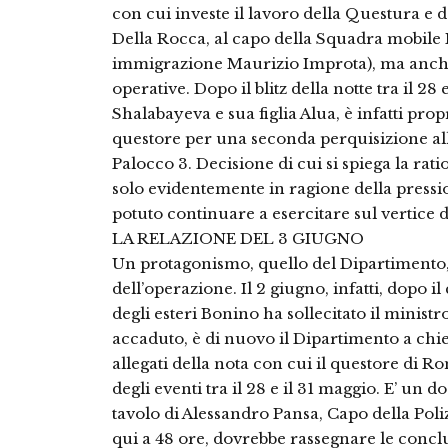
con cui investe il lavoro della Questura e d
Della Rocca, al capo della Squadra mobile R
immigrazione Maurizio Improta), ma anche 
operative. Dopo il blitz della notte tra il 2
Shalabayeva e sua figlia Alua, è infatti pro
questore per una seconda perquisizione all’i
Palocco 3. Decisione di cui si spiega la rati
solo evidentemente in ragione della press
potuto continuare a esercitare sul vertice d
LA RELAZIONE DEL 3 GIUGNO
Un protagonismo, quello del Dipartimento, 
dell’operazione. Il 2 giugno, infatti, dopo i
degli esteri Bonino ha sollecitato il minist
accaduto, è di nuovo il Dipartimento a chied
allegati della nota con cui il questore di R
degli eventi tra il 28 e il 31 maggio. E’ un do
tavolo di Alessandro Pansa, Capo della Poliz
qui a 48 ore, dovrebbe rassegnare le conclu