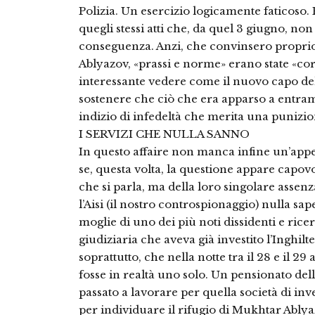
Polizia. Un esercizio logicamente faticoso.
quegli stessi atti che, da quel 3 giugno, n
conseguenza. Anzi, che convinsero proprio
Ablyazov, «prassi e norme» erano state «co
interessante vedere come il nuovo capo dell
sostenere che ciò che era apparso a entrambi
indizio di infedeltà che merita una punizi
I SERVIZI CHE NULLA SANNO
In questo affaire non manca infine un’appe
se, questa volta, la questione appare capov
che si parla, ma della loro singolare assenz
l’Aisi (il nostro controspionaggio) nulla sap
moglie di uno dei più noti dissidenti e rice
giudiziaria che aveva già investito l’Inghilte
soprattutto, che nella notte tra il 28 e il 2
fosse in realtà uno solo. Un pensionato dell’
passato a lavorare per quella società di inv
per individuare il rifugio di Mukhtar Ablya