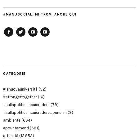
#MANUSOCIAL: MI TROVI ANCHE QUI
Facebook
Twitter
YouTube
YouTube
Manu
PD
Modena
CATEGORIE
#lanuovauniversità
(52)
#strongertogether
(16)
#sullapoliticaincuicredere
(79)
#sullapoliticaincuicredere_pensieri
(9)
ambiente
(664)
appuntamenti
(681)
attualità
(13.952)