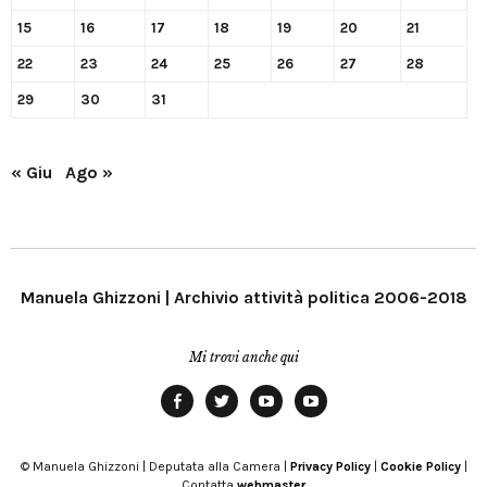
15
16
17
18
19
20
21
22
23
24
25
26
27
28
29
30
31
« Giu
Ago »
Manuela Ghizzoni | Archivio attività politica 2006-2018
Mi trovi anche qui
Facebook
Twitter
YouTube
YouTube
Manu
PD
Modena
© Manuela Ghizzoni | Deputata alla Camera |
Privacy Policy
|
Cookie Policy
|
Contatta
webmaster