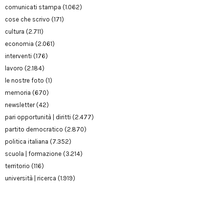
comunicati stampa
(1.062)
cose che scrivo
(171)
cultura
(2.711)
economia
(2.061)
interventi
(176)
lavoro
(2.184)
le nostre foto
(1)
memoria
(670)
newsletter
(42)
pari opportunità | diritti
(2.477)
partito democratico
(2.870)
politica italiana
(7.352)
scuola | formazione
(3.214)
territorio
(116)
università | ricerca
(1.919)