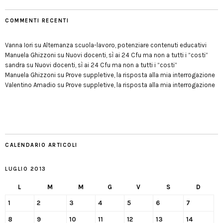
COMMENTI RECENTI
Vanna Iori
su
Alternanza scuola-lavoro, potenziare contenuti educativi
Manuela Ghizzoni
su
Nuovi docenti, sì ai 24 Cfu ma non a tutti i “costi”
sandra
su
Nuovi docenti, sì ai 24 Cfu ma non a tutti i “costi”
Manuela Ghizzoni
su
Prove suppletive, la risposta alla mia interrogazione
Valentino Amadio
su
Prove suppletive, la risposta alla mia interrogazione
CALENDARIO ARTICOLI
LUGLIO 2013
L
M
M
G
V
S
D
1
2
3
4
5
6
7
8
9
10
11
12
13
14