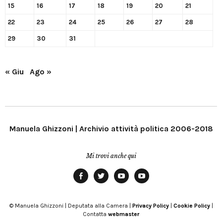
15
16
17
18
19
20
21
22
23
24
25
26
27
28
29
30
31
« Giu
Ago »
Manuela Ghizzoni | Archivio attività politica 2006-2018
Mi trovi anche qui
Facebook
Twitter
YouTube
YouTube
Manu
PD
Modena
© Manuela Ghizzoni | Deputata alla Camera |
Privacy Policy
|
Cookie Policy
|
Contatta
webmaster