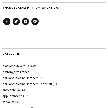
#MANUSOCIAL: MI TROVI ANCHE QUI
Facebook
Twitter
YouTube
YouTube
Manu
PD
Modena
CATEGORIE
#lanuovauniversità
(52)
#strongertogether
(16)
#sullapoliticaincuicredere
(79)
#sullapoliticaincuicredere_pensieri
(9)
ambiente
(664)
appuntamenti
(681)
attualità
(13.952)