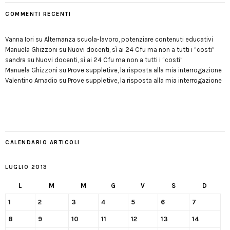
COMMENTI RECENTI
Vanna Iori
su
Alternanza scuola-lavoro, potenziare contenuti educativi
Manuela Ghizzoni
su
Nuovi docenti, sì ai 24 Cfu ma non a tutti i “costi”
sandra
su
Nuovi docenti, sì ai 24 Cfu ma non a tutti i “costi”
Manuela Ghizzoni
su
Prove suppletive, la risposta alla mia interrogazione
Valentino Amadio
su
Prove suppletive, la risposta alla mia interrogazione
CALENDARIO ARTICOLI
LUGLIO 2013
L
M
M
G
V
S
D
1
2
3
4
5
6
7
8
9
10
11
12
13
14