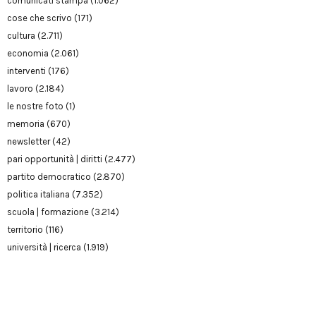
comunicati stampa
(1.062)
cose che scrivo
(171)
cultura
(2.711)
economia
(2.061)
interventi
(176)
lavoro
(2.184)
le nostre foto
(1)
memoria
(670)
newsletter
(42)
pari opportunità | diritti
(2.477)
partito democratico
(2.870)
politica italiana
(7.352)
scuola | formazione
(3.214)
territorio
(116)
università | ricerca
(1.919)