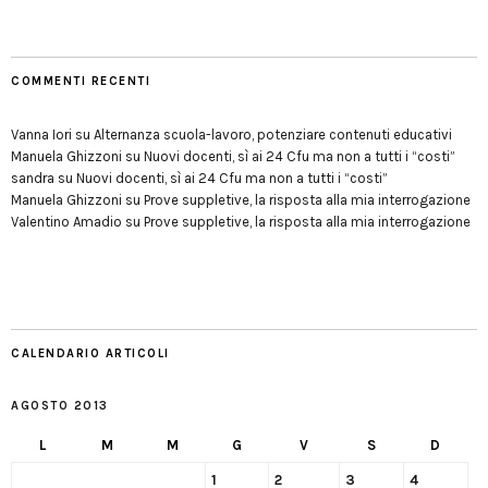
COMMENTI RECENTI
Vanna Iori
su
Alternanza scuola-lavoro, potenziare contenuti educativi
Manuela Ghizzoni
su
Nuovi docenti, sì ai 24 Cfu ma non a tutti i “costi”
sandra
su
Nuovi docenti, sì ai 24 Cfu ma non a tutti i “costi”
Manuela Ghizzoni
su
Prove suppletive, la risposta alla mia interrogazione
Valentino Amadio
su
Prove suppletive, la risposta alla mia interrogazione
CALENDARIO ARTICOLI
AGOSTO 2013
L
M
M
G
V
S
D
1
2
3
4