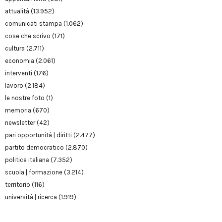
attualità
(13.952)
comunicati stampa
(1.062)
cose che scrivo
(171)
cultura
(2.711)
economia
(2.061)
interventi
(176)
lavoro
(2.184)
le nostre foto
(1)
memoria
(670)
newsletter
(42)
pari opportunità | diritti
(2.477)
partito democratico
(2.870)
politica italiana
(7.352)
scuola | formazione
(3.214)
territorio
(116)
università | ricerca
(1.919)