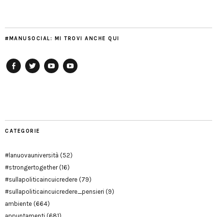
#MANUSOCIAL: MI TROVI ANCHE QUI
Facebook
Twitter
YouTube
YouTube
Manu
PD
Modena
CATEGORIE
#lanuovauniversità
(52)
#strongertogether
(16)
#sullapoliticaincuicredere
(79)
#sullapoliticaincuicredere_pensieri
(9)
ambiente
(664)
appuntamenti
(681)