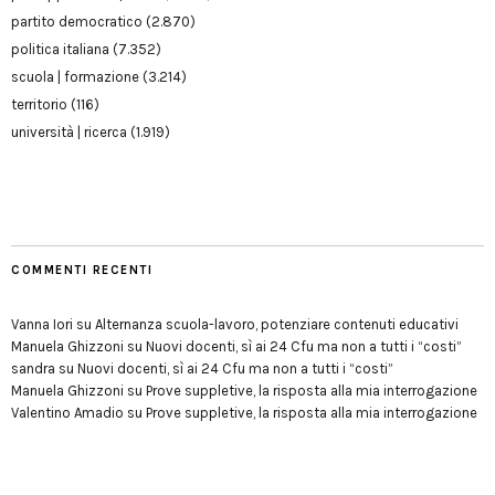
partito democratico
(2.870)
politica italiana
(7.352)
scuola | formazione
(3.214)
territorio
(116)
università | ricerca
(1.919)
COMMENTI RECENTI
Vanna Iori
su
Alternanza scuola-lavoro, potenziare contenuti educativi
Manuela Ghizzoni
su
Nuovi docenti, sì ai 24 Cfu ma non a tutti i “costi”
sandra
su
Nuovi docenti, sì ai 24 Cfu ma non a tutti i “costi”
Manuela Ghizzoni
su
Prove suppletive, la risposta alla mia interrogazione
Valentino Amadio
su
Prove suppletive, la risposta alla mia interrogazione