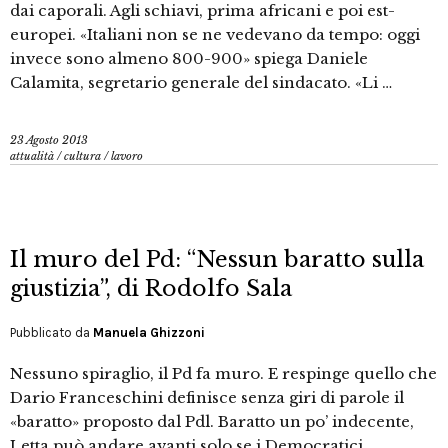
dai caporali. Agli schiavi, prima africani e poi est-
europei. «Italiani non se ne vedevano da tempo: oggi
invece sono almeno 800-900» spiega Daniele
Calamita, segretario generale del sindacato. «Li …
23 Agosto 2013
attualità
/
cultura
/
lavoro
Il muro del Pd: “Nessun baratto sulla
giustizia”, di Rodolfo Sala
Pubblicato da
Manuela Ghizzoni
Nessuno spiraglio, il Pd fa muro. E respinge quello che
Dario Franceschini definisce senza giri di parole il
«baratto» proposto dal Pdl. Baratto un po’ indecente,
Letta può andare avanti solo se i Democratici