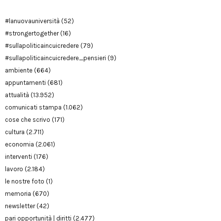
#lanuovauniversità
(52)
#strongertogether
(16)
#sullapoliticaincuicredere
(79)
#sullapoliticaincuicredere_pensieri
(9)
ambiente
(664)
appuntamenti
(681)
attualità
(13.952)
comunicati stampa
(1.062)
cose che scrivo
(171)
cultura
(2.711)
economia
(2.061)
interventi
(176)
lavoro
(2.184)
le nostre foto
(1)
memoria
(670)
newsletter
(42)
pari opportunità | diritti
(2.477)