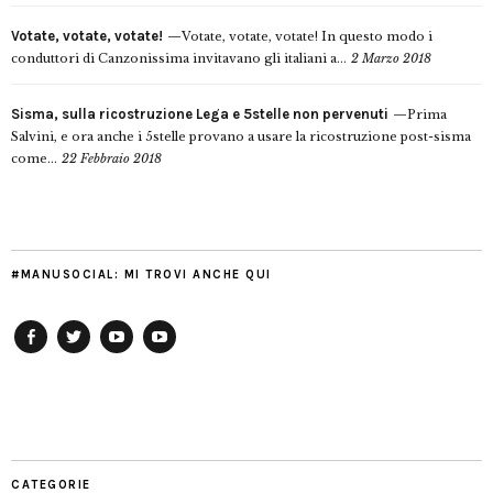
Votate, votate, votate!
Votate, votate, votate! In questo modo i
conduttori di Canzonissima invitavano gli italiani a...
2 Marzo 2018
Sisma, sulla ricostruzione Lega e 5stelle non pervenuti
Prima
Salvini, e ora anche i 5stelle provano a usare la ricostruzione post-sisma
come...
22 Febbraio 2018
#MANUSOCIAL: MI TROVI ANCHE QUI
Facebook
Twitter
YouTube
YouTube
Manu
PD
Modena
CATEGORIE