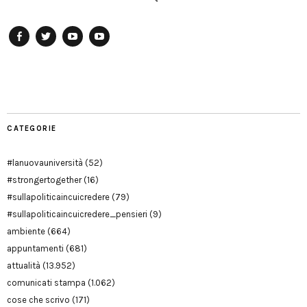
Facebook
Twitter
YouTube
YouTube
Manu
PD
Modena
CATEGORIE
#lanuovauniversità
(52)
#strongertogether
(16)
#sullapoliticaincuicredere
(79)
#sullapoliticaincuicredere_pensieri
(9)
ambiente
(664)
appuntamenti
(681)
attualità
(13.952)
comunicati stampa
(1.062)
cose che scrivo
(171)