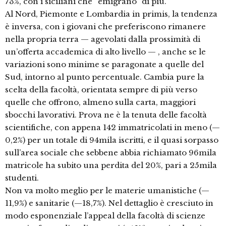
73%, con i siciliani che “emigrano” di più.
Al Nord, Piemonte e Lombardia in primis, la tendenza
è inversa, con i giovani che preferiscono rimanere
nella propria terra — agevolati dalla prossimità di
un’offerta accademica di alto livello — , anche se le
variazioni sono minime se paragonate a quelle del
Sud, intorno al punto percentuale. Cambia pure la
scelta della facoltà, orientata sempre di più verso
quelle che offrono, almeno sulla carta, maggiori
sbocchi lavorativi. Prova ne è la tenuta delle facoltà
scientifiche, con appena 142 immatricolati in meno (—
0,2%) per un totale di 94mila iscritti, e il quasi sorpasso
sull’area sociale che sebbene abbia richiamato 96mila
matricole ha subito una perdita del 20%, pari a 25mila
studenti.
Non va molto meglio per le materie umanistiche (—
11,9%) e sanitarie (—18,7%). Nel dettaglio è cresciuto in
modo esponenziale l’appeal della facoltà di scienze