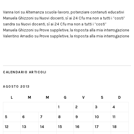
Vanna Iori
su
Alternanza scuola-lavoro, potenziare contenuti educativi
Manuela Ghizzoni
su
Nuovi docenti, sì ai 24 Cfu ma non a tutti i “costi”
sandra
su
Nuovi docenti, sì ai 24 Cfu ma non a tutti i “costi”
Manuela Ghizzoni
su
Prove suppletive, la risposta alla mia interrogazione
Valentino Amadio
su
Prove suppletive, la risposta alla mia interrogazione
CALENDARIO ARTICOLI
AGOSTO 2013
L
M
M
G
V
S
D
1
2
3
4
5
6
7
8
9
10
11
12
13
14
15
16
17
18