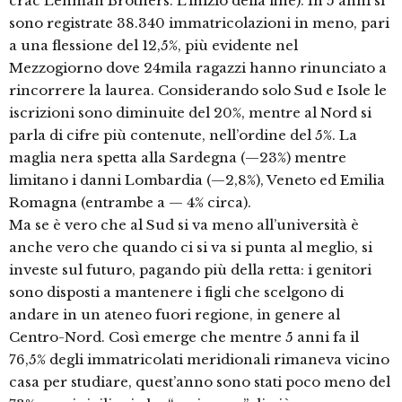
crac Lehman Brothers. L’inizio della fine). In 5 anni si
sono registrate 38.340 immatricolazioni in meno, pari
a una flessione del 12,5%, più evidente nel
Mezzogiorno dove 24mila ragazzi hanno rinunciato a
rincorrere la laurea. Considerando solo Sud e Isole le
iscrizioni sono diminuite del 20%, mentre al Nord si
parla di cifre più contenute, nell’ordine del 5%. La
maglia nera spetta alla Sardegna (—23%) mentre
limitano i danni Lombardia (—2,8%), Veneto ed Emilia
Romagna (entrambe a — 4% circa).
Ma se è vero che al Sud si va meno all’università è
anche vero che quando ci si va si punta al meglio, si
investe sul futuro, pagando più della retta: i genitori
sono disposti a mantenere i figli che scelgono di
andare in un ateneo fuori regione, in genere al
Centro-Nord. Così emerge che mentre 5 anni fa il
76,5% degli immatricolati meridionali rimaneva vicino
casa per studiare, quest’anno sono stati poco meno del