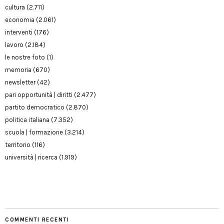
cultura
(2.711)
economia
(2.061)
interventi
(176)
lavoro
(2.184)
le nostre foto
(1)
memoria
(670)
newsletter
(42)
pari opportunità | diritti
(2.477)
partito democratico
(2.870)
politica italiana
(7.352)
scuola | formazione
(3.214)
territorio
(116)
università | ricerca
(1.919)
COMMENTI RECENTI