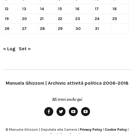
12
13
14
15
16
17
18
19
20
21
22
23
24
25
26
27
28
29
30
31
« Lug
Set »
Manuela Ghizzoni | Archivio attività politica 2006-2018
Mi trovi anche qui
Facebook
Twitter
YouTube
YouTube
Manu
PD
Modena
© Manuela Ghizzoni | Deputata alla Camera |
Privacy Policy
|
Cookie Policy
|