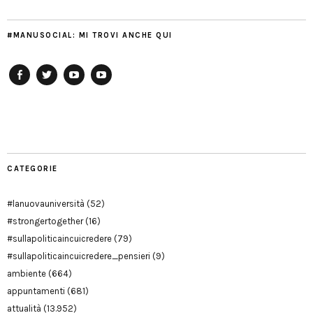
#MANUSOCIAL: MI TROVI ANCHE QUI
Facebook
Twitter
YouTube
YouTube
Manu
PD
Modena
CATEGORIE
#lanuovauniversità
(52)
#strongertogether
(16)
#sullapoliticaincuicredere
(79)
#sullapoliticaincuicredere_pensieri
(9)
ambiente
(664)
appuntamenti
(681)
attualità
(13.952)