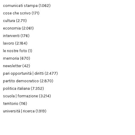
comunicati stampa
(1.062)
cose che scrivo
(171)
cultura
(2.711)
economia
(2.061)
interventi
(176)
lavoro
(2.184)
le nostre foto
(1)
memoria
(670)
newsletter
(42)
pari opportunità | diritti
(2.477)
partito democratico
(2.870)
politica italiana
(7.352)
scuola | formazione
(3.214)
territorio
(116)
università | ricerca
(1.919)