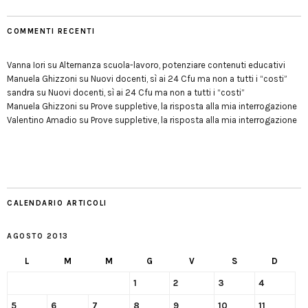
COMMENTI RECENTI
Vanna Iori
su
Alternanza scuola-lavoro, potenziare contenuti educativi
Manuela Ghizzoni
su
Nuovi docenti, sì ai 24 Cfu ma non a tutti i “costi”
sandra
su
Nuovi docenti, sì ai 24 Cfu ma non a tutti i “costi”
Manuela Ghizzoni
su
Prove suppletive, la risposta alla mia interrogazione
Valentino Amadio
su
Prove suppletive, la risposta alla mia interrogazione
CALENDARIO ARTICOLI
AGOSTO 2013
L
M
M
G
V
S
D
1
2
3
4
5
6
7
8
9
10
11