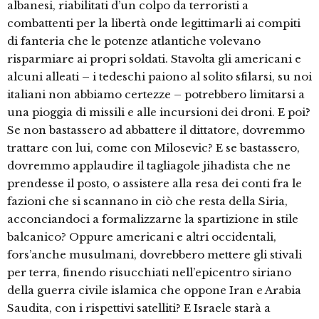
albanesi, riabilitati d’un colpo da terroristi a
combattenti per la libertà onde legittimarli ai compiti
di fanteria che le potenze atlantiche volevano
risparmiare ai propri soldati. Stavolta gli americani e
alcuni alleati – i tedeschi paiono al solito sfilarsi, su noi
italiani non abbiamo certezze – potrebbero limitarsi a
una pioggia di missili e alle incursioni dei droni. E poi?
Se non bastassero ad abbattere il dittatore, dovremmo
trattare con lui, come con Milosevic? E se bastassero,
dovremmo applaudire il tagliagole jihadista che ne
prendesse il posto, o assistere alla resa dei conti fra le
fazioni che si scannano in ciò che resta della Siria,
acconciandoci a formalizzarne la spartizione in stile
balcanico? Oppure americani e altri occidentali,
fors’anche musulmani, dovrebbero mettere gli stivali
per terra, finendo risucchiati nell’epicentro siriano
della guerra civile islamica che oppone Iran e Arabia
Saudita, con i rispettivi satelliti? E Israele starà a