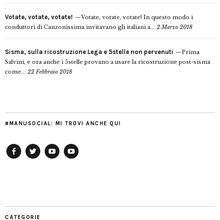
Votate, votate, votate!
Votate, votate, votate! In questo modo i
conduttori di Canzonissima invitavano gli italiani a...
2 Marzo 2018
Sisma, sulla ricostruzione Lega e 5stelle non pervenuti
Prima
Salvini, e ora anche i 5stelle provano a usare la ricostruzione post-sisma
come...
22 Febbraio 2018
#MANUSOCIAL: MI TROVI ANCHE QUI
Facebook
Twitter
YouTube
YouTube
Manu
PD
Modena
CATEGORIE