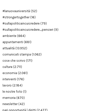
#lanuovauniversità
(52)
#strongertogether
(16)
#sullapoliticaincuicredere
(79)
#sullapoliticaincuicredere_pensieri
(9)
ambiente
(664)
appuntamenti
(681)
attualità
(13.952)
comunicati stampa
(1.062)
cose che scrivo
(171)
cultura
(2.711)
economia
(2.061)
interventi
(176)
lavoro
(2.184)
le nostre foto
(1)
memoria
(670)
newsletter
(42)
pari opportunità | diritti
(2.477)