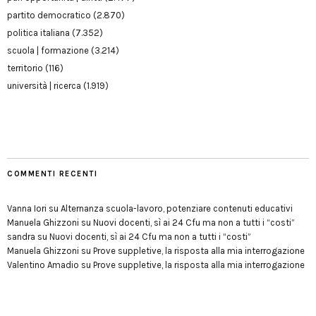
partito democratico
(2.870)
politica italiana
(7.352)
scuola | formazione
(3.214)
territorio
(116)
università | ricerca
(1.919)
COMMENTI RECENTI
Vanna Iori
su
Alternanza scuola-lavoro, potenziare contenuti educativi
Manuela Ghizzoni
su
Nuovi docenti, sì ai 24 Cfu ma non a tutti i “costi”
sandra
su
Nuovi docenti, sì ai 24 Cfu ma non a tutti i “costi”
Manuela Ghizzoni
su
Prove suppletive, la risposta alla mia interrogazione
Valentino Amadio
su
Prove suppletive, la risposta alla mia interrogazione