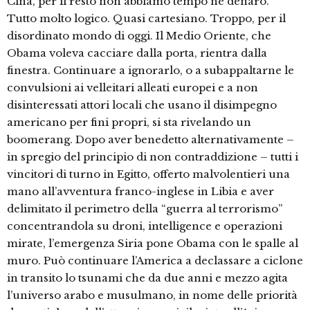
Cina, per il resto non abbiamo tempo né denaro.
Tutto molto logico. Quasi cartesiano. Troppo, per il
disordinato mondo di oggi. Il Medio Oriente, che
Obama voleva cacciare dalla porta, rientra dalla
finestra. Continuare a ignorarlo, o a subappaltarne le
convulsioni ai velleitari alleati europei e a non
disinteressati attori locali che usano il disimpegno
americano per fini propri, si sta rivelando un
boomerang. Dopo aver benedetto alternativamente –
in spregio del principio di non contraddizione – tutti i
vincitori di turno in Egitto, offerto malvolentieri una
mano all’avventura franco-inglese in Libia e aver
delimitato il perimetro della “guerra al terrorismo”
concentrandola su droni, intelligence e operazioni
mirate, l’emergenza Siria pone Obama con le spalle al
muro. Può continuare l’America a declassare a ciclone
in transito lo tsunami che da due anni e mezzo agita
l’universo arabo e musulmano, in nome delle priorità