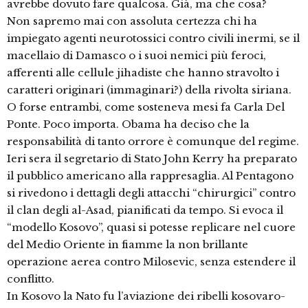
avrebbe dovuto fare qualcosa. Già, ma che cosa?
Non sapremo mai con assoluta certezza chi ha
impiegato agenti neurotossici contro civili inermi, se il
macellaio di Damasco o i suoi nemici più feroci,
afferenti alle cellule jihadiste che hanno stravolto i
caratteri originari (immaginari?) della rivolta siriana.
O forse entrambi, come sosteneva mesi fa Carla Del
Ponte. Poco importa. Obama ha deciso che la
responsabilità di tanto orrore è comunque del regime.
Ieri sera il segretario di Stato John Kerry ha preparato
il pubblico americano alla rappresaglia. Al Pentagono
si rivedono i dettagli degli attacchi “chirurgici” contro
il clan degli al-Asad, pianificati da tempo. Si evoca il
“modello Kosovo”, quasi si potesse replicare nel cuore
del Medio Oriente in fiamme la non brillante
operazione aerea contro Milosevic, senza estendere il
conflitto.
In Kosovo la Nato fu l’aviazione dei ribelli kosovaro-