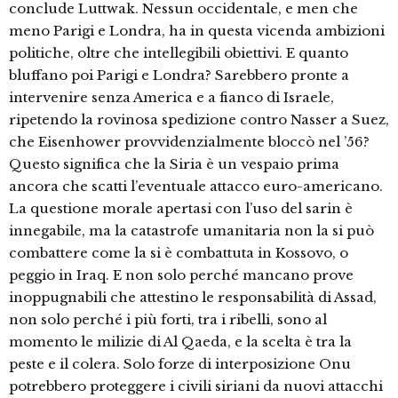
conclude Luttwak. Nessun occidentale, e men che
meno Parigi e Londra, ha in questa vicenda ambizioni
politiche, oltre che intellegibili obiettivi. E quanto
bluffano poi Parigi e Londra? Sarebbero pronte a
intervenire senza America e a fianco di Israele,
ripetendo la rovinosa spedizione contro Nasser a Suez,
che Eisenhower provvidenzialmente bloccò nel ’56?
Questo significa che la Siria è un vespaio prima
ancora che scatti l’eventuale attacco euro-americano.
La questione morale apertasi con l’uso del sarin è
innegabile, ma la catastrofe umanitaria non la si può
combattere come la si è combattuta in Kossovo, o
peggio in Iraq. E non solo perché mancano prove
inoppugnabili che attestino le responsabilità di Assad,
non solo perché i più forti, tra i ribelli, sono al
momento le milizie di Al Qaeda, e la scelta è tra la
peste e il colera. Solo forze di interposizione Onu
potrebbero proteggere i civili siriani da nuovi attacchi