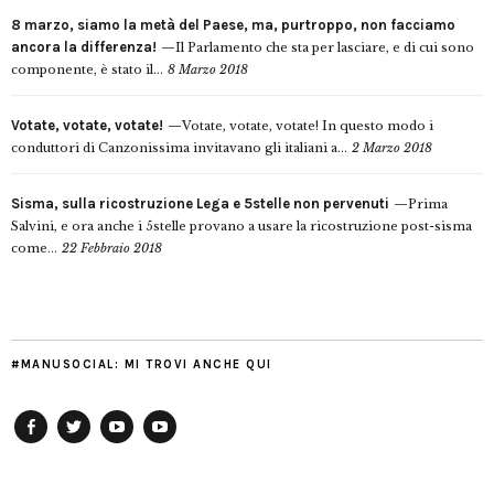
8 marzo, siamo la metà del Paese, ma, purtroppo, non facciamo
ancora la differenza!
Il Parlamento che sta per lasciare, e di cui sono
componente, è stato il...
8 Marzo 2018
Votate, votate, votate!
Votate, votate, votate! In questo modo i
conduttori di Canzonissima invitavano gli italiani a...
2 Marzo 2018
Sisma, sulla ricostruzione Lega e 5stelle non pervenuti
Prima
Salvini, e ora anche i 5stelle provano a usare la ricostruzione post-sisma
come...
22 Febbraio 2018
#MANUSOCIAL: MI TROVI ANCHE QUI
Facebook
Twitter
YouTube
YouTube
Manu
PD
Modena