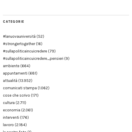
CATEGORIE
#lanuovauniversità
(52)
#strongertogether
(16)
#sullapoliticaincuicredere
(79)
#sullapoliticaincuicredere_pensieri
(9)
ambiente
(664)
appuntamenti
(681)
attualità
(13.952)
comunicati stampa
(1.062)
cose che scrivo
(171)
cultura
(2.711)
economia
(2.061)
interventi
(176)
lavoro
(2.184)