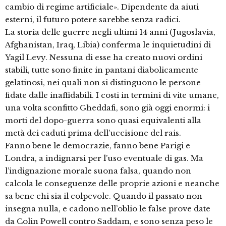
cambio di regime artificiale». Dipendente da aiuti
esterni, il futuro potere sarebbe senza radici.
La storia delle guerre negli ultimi 14 anni (Jugoslavia,
Afghanistan, Iraq, Libia) conferma le inquietudini di
Yagil Levy. Nessuna di esse ha creato nuovi ordini
stabili, tutte sono finite in pantani diabolicamente
gelatinosi, nei quali non si distinguono le persone
fidate dalle inaffidabili. I costi in termini di vite umane,
una volta sconfitto Gheddafi, sono già oggi enormi: i
morti del dopo-guerra sono quasi equivalenti alla
metà dei caduti prima dell’uccisione del rais.
Fanno bene le democrazie, fanno bene Parigi e
Londra, a indignarsi per l’uso eventuale di gas. Ma
l’indignazione morale suona falsa, quando non
calcola le conseguenze delle proprie azioni e neanche
sa bene chi sia il colpevole. Quando il passato non
insegna nulla, e cadono nell’oblio le false prove date
da Colin Powell contro Saddam, e sono senza peso le