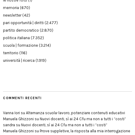
le nostre foto
(1)
memoria
(670)
newsletter
(42)
pari opportunità | diritti
(2.477)
partito democratico
(2.870)
politica italiana
(7.352)
scuola | formazione
(3.214)
territorio
(116)
università | ricerca
(1.919)
COMMENTI RECENTI
Vanna Iori
su
Alternanza scuola-lavoro, potenziare contenuti educativi
Manuela Ghizzoni
su
Nuovi docenti, sì ai 24 Cfu ma non a tutti i “costi”
sandra
su
Nuovi docenti, sì ai 24 Cfu ma non a tutti i “costi”
Manuela Ghizzoni
su
Prove suppletive, la risposta alla mia interrogazione