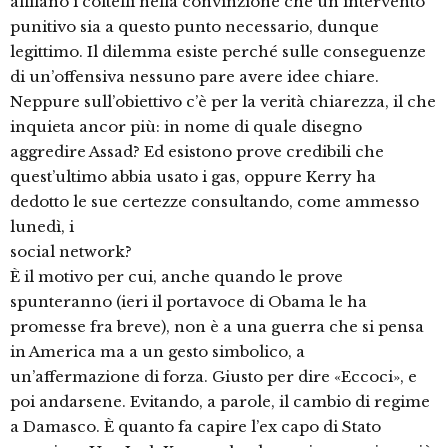
affilano i coltelli nella convinzione che un intervento
punitivo sia a questo punto necessario, dunque
legittimo. Il dilemma esiste perché sulle conseguenze
di un’offensiva nessuno pare avere idee chiare.
Neppure sull’obiettivo c’è per la verità chiarezza, il che
inquieta ancor più: in nome di quale disegno
aggredire Assad? Ed esistono prove credibili che
quest’ultimo abbia usato i gas, oppure Kerry ha
dedotto le sue certezze consultando, come ammesso
lunedì, i
social network?
È il motivo per cui, anche quando le prove
spunteranno (ieri il portavoce di Obama le ha
promesse fra breve), non è a una guerra che si pensa
in America ma a un gesto simbolico, a
un’affermazione di forza. Giusto per dire «Eccoci», e
poi andarsene. Evitando, a parole, il cambio di regime
a Damasco. È quanto fa capire l’ex capo di Stato