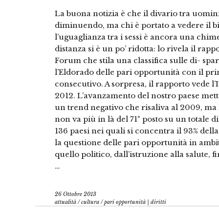
La buona notizia è che il divario tra uom
diminuendo, ma chi è portato a vedere il 
l’uguaglianza tra i sessi è ancora una chim
distanza si è un po’ ridotta: lo rivela il r
Forum che stila una classifica sulle di- spar
l’Eldorado delle pari opportunità con il pr
consecutivo. A sorpresa, il rapporto vede l’I
2012. L’avanzamento del nostro paese mette
un trend negativo che risaliva al 2009, ma l
non va più in là del 71° posto su un totale d
136 paesi nei quali si concentra il 93% del
la questione delle pari opportunità in amb
quello politico, dall’istruzione alla salute, 
…
26 Ottobre 2013
attualità
/
cultura
/
pari opportunità | diritti