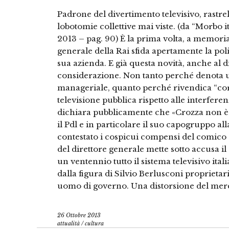
Padrone del divertimento televisivo, rastrel
lobotomie collettive mai viste. (da “Morbo 
2013 – pag. 90) È la prima volta, a memoria
generale della Rai sfida apertamente la polit
sua azienda. E già questa novità, anche al di
considerazione. Non tanto perché denota 
manageriale, quanto perché rivendica “co
televisione pubblica rispetto alle interfer
dichiara pubblicamente che «Crozza non è in
il Pdl e in particolare il suo capogruppo a
contestato i cospicui compensi del comico e 
del direttore generale mette sotto accusa il
un ventennio tutto il sistema televisivo ita
dalla figura di Silvio Berlusconi proprietari
uomo di governo. Una distorsione del mer
26 Ottobre 2013
attualità
/
cultura