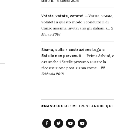
stato il...
8 Marzo 2018
Votate, votate, votate!
Votate, votate,
votate! In questo modo i conduttori di
Canzonissima invitavano gli italiani a...
2
Marzo 2018
Sisma, sulla ricostruzione Lega e
5stelle non pervenuti
Prima Salvini, e
ora anche i 5stelle provano a usare la
ricostruzione post-sisma come...
22
Febbraio 2018
#MANUSOCIAL: MI TROVI ANCHE QUI
Facebook
Twitter
YouTube
YouTube
Manu
PD