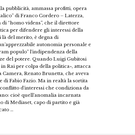
la pubblicità, ammassa profitti, opera
italico” di Franco Cordero – Laterza,
 di “homo videns”, che il direttore
ica per difendere gli interessi della
 là del merito, è degna di
un’apprezzabile autonomia personale e
ram populo” l’indipendenza della
enze del potere. Quando Luigi Gubitosi
 Rai per colpa della politica», attacca
lla Camera, Renato Brunetta, che aveva
di Fabio Fazio. Ma in realtà la sortita
 conflitto d’interessi che condiziona da
liano: cioè quell’anomalia incarnata
o di Mediaset, capo di partito e già
cato …