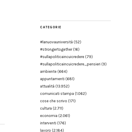
Modena
CATEGORIE
#lanuovauniversità
(52)
#strongertogether
(16)
#sullapoliticaincuicredere
(79)
#sullapoliticaincuicredere_pensieri
(9)
ambiente
(664)
appuntamenti
(681)
attualità
(13.952)
comunicati stampa
(1.062)
cose che scrivo
(171)
cultura
(2.711)
economia
(2.061)
interventi
(176)
lavoro
(2.184)