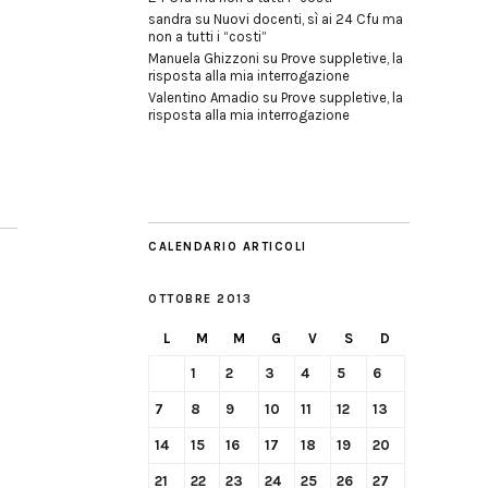
sandra
su
Nuovi docenti, sì ai 24 Cfu ma
non a tutti i “costi”
Manuela Ghizzoni
su
Prove suppletive, la
risposta alla mia interrogazione
Valentino Amadio
su
Prove suppletive, la
risposta alla mia interrogazione
CALENDARIO ARTICOLI
OTTOBRE 2013
L
M
M
G
V
S
D
1
2
3
4
5
6
7
8
9
10
11
12
13
14
15
16
17
18
19
20
21
22
23
24
25
26
27