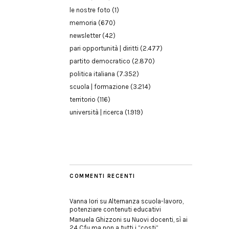
le nostre foto
(1)
memoria
(670)
newsletter
(42)
pari opportunità | diritti
(2.477)
partito democratico
(2.870)
politica italiana
(7.352)
scuola | formazione
(3.214)
territorio
(116)
università | ricerca
(1.919)
COMMENTI RECENTI
Vanna Iori
su
Alternanza scuola-lavoro,
potenziare contenuti educativi
Manuela Ghizzoni
su
Nuovi docenti, sì ai
24 Cfu ma non a tutti i “costi”