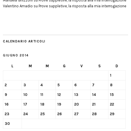
Manuela Ghizzoni
su
Prove suppletive, la risposta alla mia interrogazione
Valentino Amadio
su
Prove suppletive, la risposta alla mia interrogazione
CALENDARIO ARTICOLI
GIUGNO 2014
L
M
M
G
V
S
D
1
2
3
4
5
6
7
8
9
10
11
12
13
14
15
16
17
18
19
20
21
22
23
24
25
26
27
28
29
30