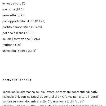
le nostre foto
(1)
memoria
(670)
newsletter
(42)
pari opportunità | diritti
(2.477)
partito democratico
(2.870)
politica italiana
(7.352)
scuola | formazione
(3.214)
territorio
(116)
università | ricerca
(1.919)
COMMENTI RECENTI
Vanna Iori
su
Alternanza scuola-lavoro, potenziare contenuti educativi
Manuela Ghizzoni
su
Nuovi docenti, sì ai 24 Cfu ma non a tutti i “costi”
sandra
su
Nuovi docenti, sì ai 24 Cfu ma non a tutti i “costi”