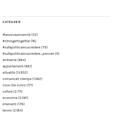
Modena
CATEGORIE
#lanuovauniversità
(52)
#strongertogether
(16)
#sullapoliticaincuicredere
(79)
#sullapoliticaincuicredere_pensieri
(9)
ambiente
(664)
appuntamenti
(681)
attualità
(13.952)
comunicati stampa
(1.062)
cose che scrivo
(171)
cultura
(2.711)
economia
(2.061)
interventi
(176)
lavoro
(2.184)