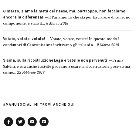
8 marzo, siamo la metà del Paese, ma, purtroppo, non facciamo
ancora la differenza!
Il Parlamento che sta per lasciare, e di cui sono
componente, è stato il...
8 Marzo 2018
Votate, votate, votate!
Votate, votate, votate! In questo modo i
conduttori di Canzonissima invitavano gli italiani a...
2 Marzo 2018
Sisma, sulla ricostruzione Lega e 5stelle non pervenuti
Prima
Salvini, e ora anche i 5stelle provano a usare la ricostruzione post-sisma
come...
22 Febbraio 2018
#MANUSOCIAL: MI TROVI ANCHE QUI
Facebook
Twitter
YouTube
YouTube
Manu
PD