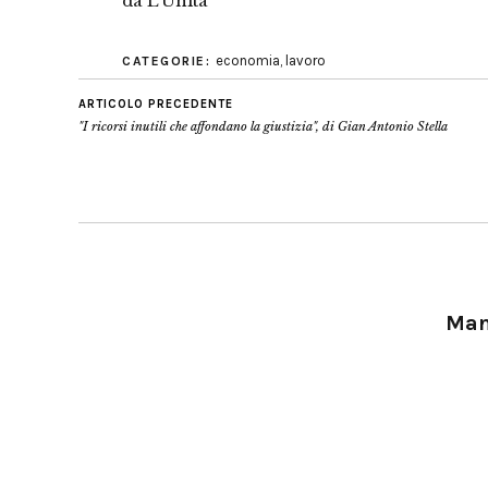
da L’Unità
economia
,
lavoro
CATEGORIE:
ARTICOLO PRECEDENTE
"I ricorsi inutili che affondano la giustizia", di Gian Antonio Stella
Manu