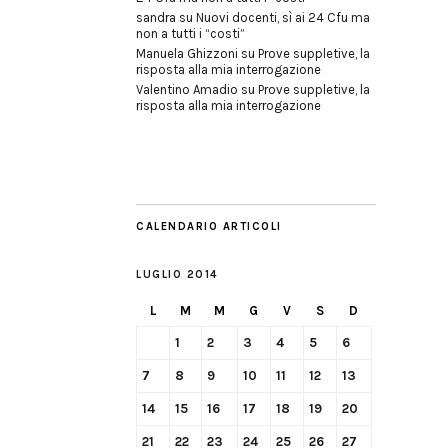
sandra
su
Nuovi docenti, sì ai 24 Cfu ma
non a tutti i “costi”
Manuela Ghizzoni
su
Prove suppletive, la
risposta alla mia interrogazione
Valentino Amadio
su
Prove suppletive, la
risposta alla mia interrogazione
CALENDARIO ARTICOLI
LUGLIO 2014
L
M
M
G
V
S
D
1
2
3
4
5
6
7
8
9
10
11
12
13
14
15
16
17
18
19
20
21
22
23
24
25
26
27