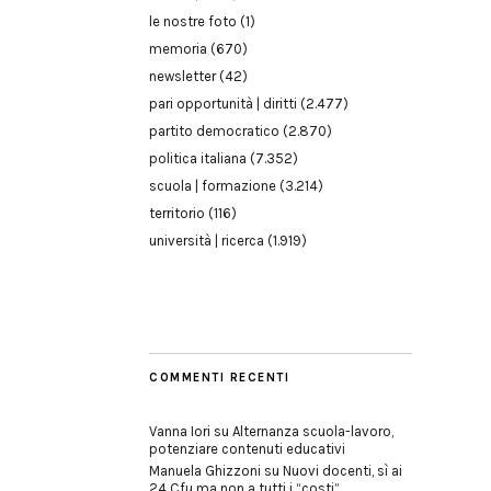
le nostre foto
(1)
memoria
(670)
newsletter
(42)
pari opportunità | diritti
(2.477)
partito democratico
(2.870)
politica italiana
(7.352)
scuola | formazione
(3.214)
territorio
(116)
università | ricerca
(1.919)
COMMENTI RECENTI
Vanna Iori
su
Alternanza scuola-lavoro,
potenziare contenuti educativi
Manuela Ghizzoni
su
Nuovi docenti, sì ai
24 Cfu ma non a tutti i “costi”