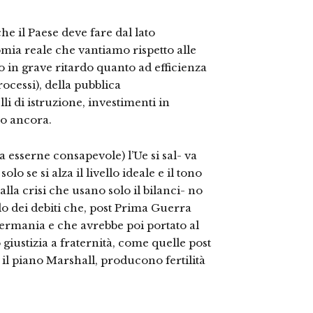
he il Paese deve fare dal lato
omia reale che vantiamo rispetto alle
 in grave ritardo quanto ad efficienza
rocessi), della pubblica
li di istruzione, investimenti in
ro ancora.
 esserne consapevole) l’Ue si sal- va
olo se si alza il livello ideale e il tono
lla crisi che usano solo il bilanci- no
lo dei debiti che, post Prima Guerra
ermania e che avrebbe poi portato al
iustizia a fraternità, come quelle post
l piano Marshall, producono fertilità