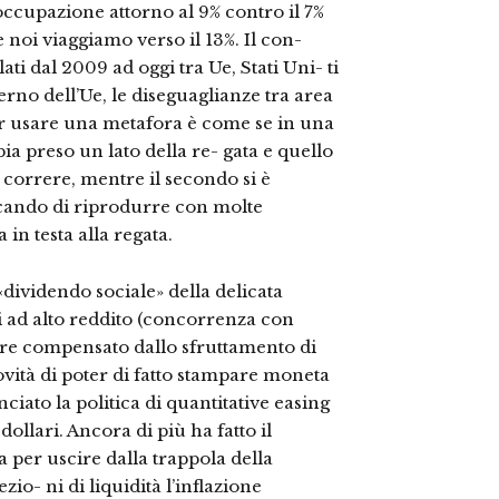
soccupazione attorno al 9% contro il 7%
e noi viaggiamo verso il 13%. Il con-
ati dal 2009 ad oggi tra Ue, Stati Uni- ti
terno dell’Ue, le diseguaglianze tra area
r usare una metafora è come se in una
a preso un lato della re- gata e quello
 correre, mentre il secondo si è
rcando di riprodurre con molte
a in testa alla regata.
 «dividendo sociale» della delicata
si ad alto reddito (concorrenza con
sere compensato dallo sfruttamento di
ità di poter di fatto stampare moneta
iato la politica di quantitative easing
llari. Ancora di più ha fatto il
per uscire dalla trappola della
o- ni di liquidità l’inflazione