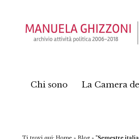
Chi sono
La Camera de
Ti trovi qui:
Home
»
Blog
»
"Semestre itali