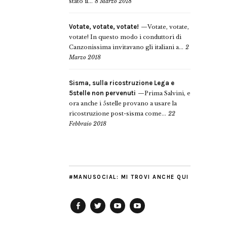
stato il...
8 Marzo 2018
Votate, votate, votate!
Votate, votate,
votate! In questo modo i conduttori di
Canzonissima invitavano gli italiani a...
2
Marzo 2018
Sisma, sulla ricostruzione Lega e
5stelle non pervenuti
Prima Salvini, e
ora anche i 5stelle provano a usare la
ricostruzione post-sisma come...
22
Febbraio 2018
#MANUSOCIAL: MI TROVI ANCHE QUI
Facebook
Twitter
YouTube
YouTube
Manu
PD