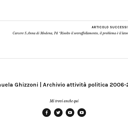
ARTICOLO SUCCESS
Carcere S.Anna di Modena, Pd “Risolto il sovraffollamento, il problema è il lav
ela Ghizzoni | Archivio attività politica 2006
Mi trovi anche qui
Facebook
Twitter
YouTube
YouTube
Manu
PD