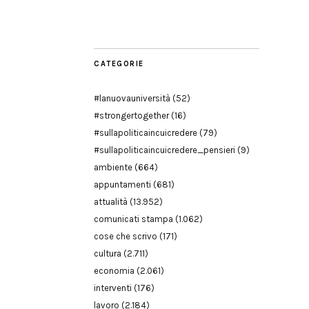
Modena
CATEGORIE
#lanuovauniversità
(52)
#strongertogether
(16)
#sullapoliticaincuicredere
(79)
#sullapoliticaincuicredere_pensieri
(9)
ambiente
(664)
appuntamenti
(681)
attualità
(13.952)
comunicati stampa
(1.062)
cose che scrivo
(171)
cultura
(2.711)
economia
(2.061)
interventi
(176)
lavoro
(2.184)