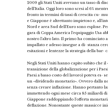
2009 gli Stati Uniti avevano un tasso di di
dell’Italia. Oggi loro sono scesi al 6% mentr
fronto in termini di tassi di crescita cu- mul
e Giappone è altrettanto impietoso e, all’in
Nord e area Sud dell’Euro sono esplose. Pe
gara di Coppa America l’equipaggio Usa abbi
nostro l’altro lato. Il primo ha cominciato a
impallato e adesso insegue a di- stanza ce
esitazioni e lentezze la strategia della bar- c
Negli Stati Uniti hanno capito subito che il
transizione della globalizzazione per i Pae
Paesi a basso costo del lavoro) poteva es- 
un «dividendo monetario». Ovvero dalla nov
senza creare inflazione. Hanno pertanto lanc
immettendo ogni mese circa 85 miliardi di do
Giappone raddoppiando l’offerta monetaria 
deflazione. Nonostante queste massicce iniezi