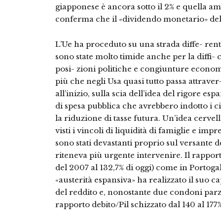
giapponese è ancora sotto il 2% e quella am
conferma che il «dividendo monetario» della
L’Ue ha proceduto su una strada diffe- rent
sono state molto timide anche per la diffi- 
posi- zioni politiche e congiunture economi
più che negli Usa quasi tutto passa attraver
all’inizio, sulla scia dell’idea del rigore esp
di spesa pubblica che avrebbero indotto i ci
la riduzione di tasse futura. Un’idea cervel
visti i vincoli di liquidità di famiglie e impr
sono stati devastanti proprio sul versante del
riteneva più urgente intervenire. Il rapport
del 2007 al 132,7% di oggi) come in Portogal
«austerità espansiva» ha realizzato il suo 
del reddito e, nonostante due condoni parzi
rapporto debito/Pil schizzato dal 140 al 177%