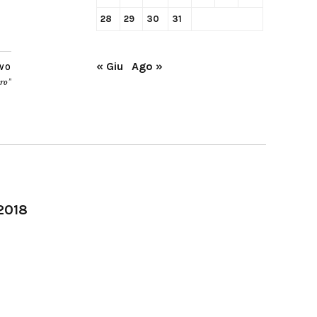
28
29
30
31
« Giu
Ago »
IVO
oro”
-2018