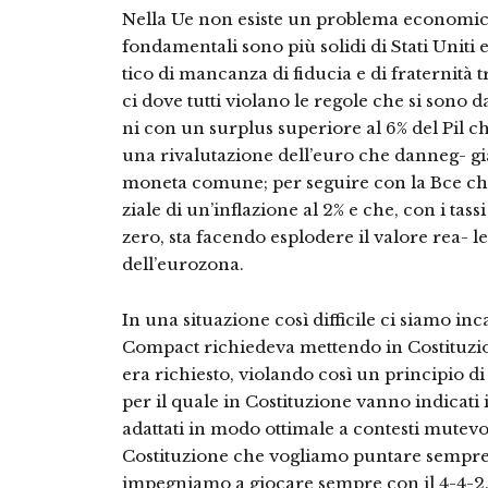
Nella Ue non esiste un problema economico 
fondamentali sono più solidi di Stati Unit
tico di mancanza di fiducia e di fraternità t
ci dove tutti violano le regole che si sono d
ni con un surplus superiore al 6% del Pil ch
una rivalutazione dell’euro che danneg- gia
moneta comune; per seguire con la Bce che 
ziale di un’inflazione al 2% e che, con i tass
zero, sta facendo esplodere il valore rea- le
dell’eurozona.
In una situazione così difficile ci siamo inc
Compact richiedeva mettendo in Costituzio
era richiesto, violando così un principio 
per il quale in Costituzione vanno indicati 
adattati in modo ottimale a contesti mutevol
Costituzione che vogliamo puntare sempre a
impegniamo a giocare sempre con il 4-4-2