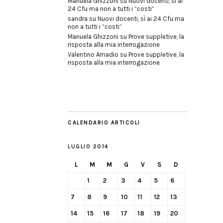
Manuela Ghizzoni
su
Nuovi docenti, sì ai
24 Cfu ma non a tutti i “costi”
sandra
su
Nuovi docenti, sì ai 24 Cfu ma
non a tutti i “costi”
Manuela Ghizzoni
su
Prove suppletive, la
risposta alla mia interrogazione
Valentino Amadio
su
Prove suppletive, la
risposta alla mia interrogazione
CALENDARIO ARTICOLI
LUGLIO 2014
L
M
M
G
V
S
D
1
2
3
4
5
6
7
8
9
10
11
12
13
14
15
16
17
18
19
20