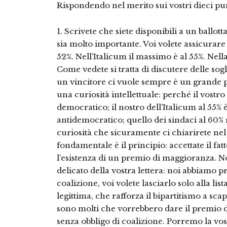
Rispondendo nel merito sui vostri dieci pun
1. Scrivete che siete disponibili a un ballo
sia molto importante. Voi volete assicurar
52%. Nell’Italicum il massimo è al 55%. Nella
Come vedete si tratta di discutere delle sogl
un vincitore ci vuole sempre è un grande p
una curiosità intellettuale: perché il vost
democratico; il nostro dell’Italicum al 55% 
antidemocratico; quello dei sindaci al 60
curiosità che sicuramente ci chiarirete nel
fondamentale è il principio: accettate il fatt
l’esistenza di un premio di maggioranza. 
delicato della vostra lettera: noi abbiamo 
coalizione, voi volete lasciarlo solo alla li
legittima, che rafforza il bipartitismo a sca
sono molti che vorrebbero dare il premio d
senza obbligo di coalizione. Porremo la vo