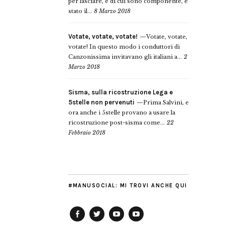
per lasciare, e di cui sono componente, è
stato il...
8 Marzo 2018
Votate, votate, votate!
Votate, votate,
votate! In questo modo i conduttori di
Canzonissima invitavano gli italiani a...
2
Marzo 2018
Sisma, sulla ricostruzione Lega e
5stelle non pervenuti
Prima Salvini, e
ora anche i 5stelle provano a usare la
ricostruzione post-sisma come...
22
Febbraio 2018
#MANUSOCIAL: MI TROVI ANCHE QUI