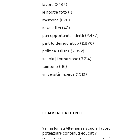
lavoro
(2.184)
le nostre foto
(1)
memoria
(670)
newsletter
(42)
pari opportunità | diritti
(2.477)
partito democratico
(2.870)
politica italiana
(7.352)
scuola | formazione
(3.214)
territorio
(116)
università | ricerca
(1.919)
COMMENTI RECENTI
Vanna Iori
su
Alternanza scuola-lavoro,
potenziare contenuti educativi