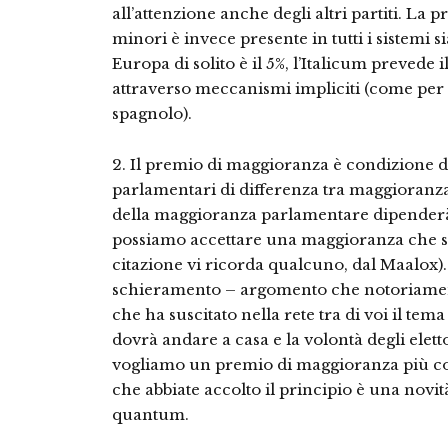
all’attenzione anche degli altri partiti. La 
minori è invece presente in tutti i sistemi si
Europa di solito è il 5%, l’Italicum prevede il
attraverso meccanismi impliciti (come per 
spagnolo).
2. Il premio di maggioranza è condizione di
parlamentari di differenza tra maggioranza
della maggioranza parlamentare dipenderà d
possiamo accettare una maggioranza che sia i
citazione vi ricorda qualcuno, dal Maalox
schieramento – argomento che notoriamente 
che ha suscitato nella rete tra di voi il te
dovrà andare a casa e la volontà degli elett
vogliamo un premio di maggioranza più cons
che abbiate accolto il principio è una nov
quantum.