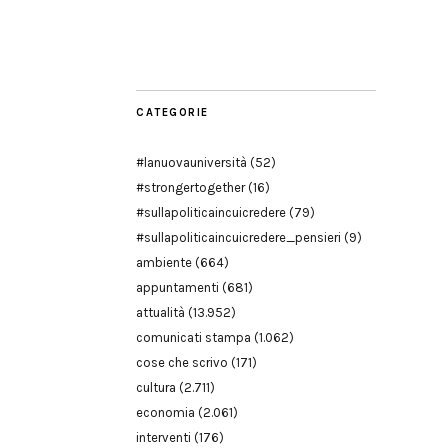
Facebook
Twitter
YouTube
YouTube
Manu
PD
Modena
CATEGORIE
#lanuovauniversità
(52)
#strongertogether
(16)
#sullapoliticaincuicredere
(79)
#sullapoliticaincuicredere_pensieri
(9)
ambiente
(664)
appuntamenti
(681)
attualità
(13.952)
comunicati stampa
(1.062)
cose che scrivo
(171)
cultura
(2.711)
economia
(2.061)
interventi
(176)