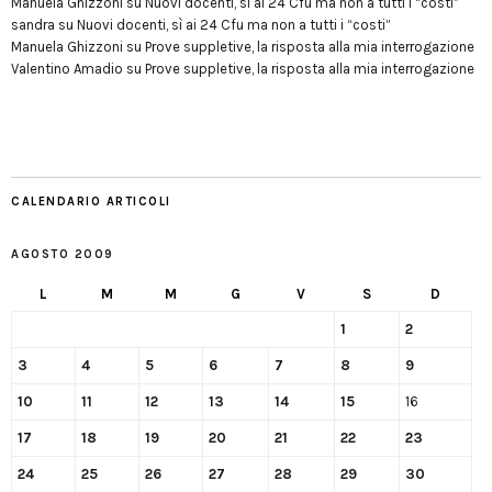
Manuela Ghizzoni
su
Nuovi docenti, sì ai 24 Cfu ma non a tutti i “costi”
sandra
su
Nuovi docenti, sì ai 24 Cfu ma non a tutti i “costi”
Manuela Ghizzoni
su
Prove suppletive, la risposta alla mia interrogazione
Valentino Amadio
su
Prove suppletive, la risposta alla mia interrogazione
CALENDARIO ARTICOLI
AGOSTO 2009
L
M
M
G
V
S
D
1
2
3
4
5
6
7
8
9
10
11
12
13
14
15
16
17
18
19
20
21
22
23
24
25
26
27
28
29
30