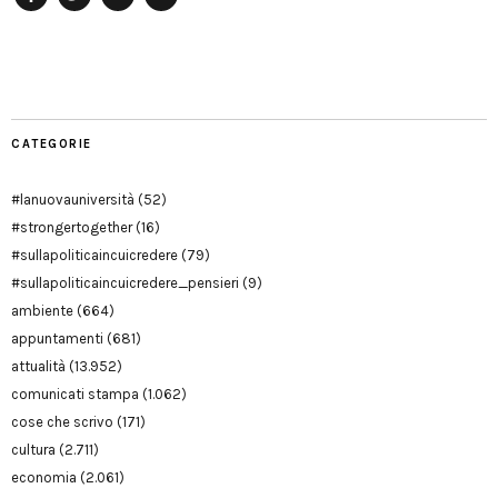
Facebook
Twitter
YouTube
YouTube
Manu
PD
Modena
CATEGORIE
#lanuovauniversità
(52)
#strongertogether
(16)
#sullapoliticaincuicredere
(79)
#sullapoliticaincuicredere_pensieri
(9)
ambiente
(664)
appuntamenti
(681)
attualità
(13.952)
comunicati stampa
(1.062)
cose che scrivo
(171)
cultura
(2.711)
economia
(2.061)