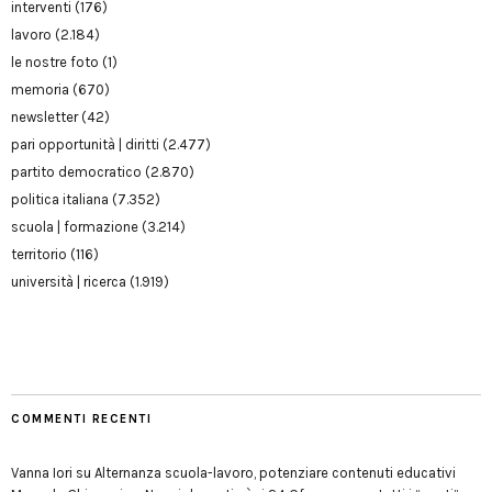
interventi
(176)
lavoro
(2.184)
le nostre foto
(1)
memoria
(670)
newsletter
(42)
pari opportunità | diritti
(2.477)
partito democratico
(2.870)
politica italiana
(7.352)
scuola | formazione
(3.214)
territorio
(116)
università | ricerca
(1.919)
COMMENTI RECENTI
Vanna Iori
su
Alternanza scuola-lavoro, potenziare contenuti educativi