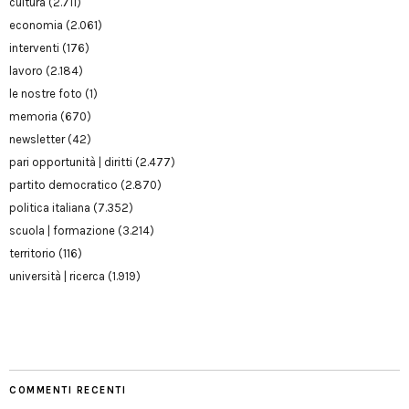
cultura
(2.711)
economia
(2.061)
interventi
(176)
lavoro
(2.184)
le nostre foto
(1)
memoria
(670)
newsletter
(42)
pari opportunità | diritti
(2.477)
partito democratico
(2.870)
politica italiana
(7.352)
scuola | formazione
(3.214)
territorio
(116)
università | ricerca
(1.919)
COMMENTI RECENTI