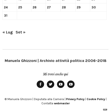
24
25
26
27
28
29
30
31
« Lug
Set »
Manuela Ghizzoni | Archivio attività politica 2006-2018
Mi trovi anche qui
Facebook
Twitter
YouTube
YouTube
Manu
PD
Modena
© Manuela Ghizzoni | Deputata alla Camera |
Privacy Policy
|
Cookie Policy
|
Contatta
webmaster