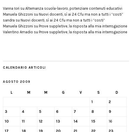
Vanna Iori
su
Alternanza scuola-lavoro, potenziare contenuti educativi
Manuela Ghizzoni
su
Nuovi docenti, sì ai 24 Cfu ma non a tutti i “costi”
sandra
su
Nuovi docenti, sì ai 24 Cfu ma non a tutti i “costi”
Manuela Ghizzoni
su
Prove suppletive, la risposta alla mia interrogazione
Valentino Amadio
su
Prove suppletive, la risposta alla mia interrogazione
CALENDARIO ARTICOLI
AGOSTO 2009
L
M
M
G
V
S
D
1
2
3
4
5
6
7
8
9
10
11
12
13
14
15
16
17
18
19
20
21
22
23