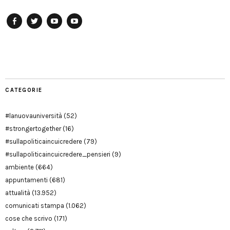
Facebook
Twitter
YouTube
YouTube
Manu
PD
Modena
CATEGORIE
#lanuovauniversità
(52)
#strongertogether
(16)
#sullapoliticaincuicredere
(79)
#sullapoliticaincuicredere_pensieri
(9)
ambiente
(664)
appuntamenti
(681)
attualità
(13.952)
comunicati stampa
(1.062)
cose che scrivo
(171)