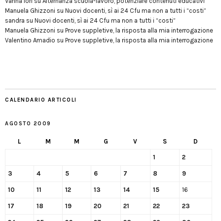
Vanna Iori
su
Alternanza scuola-lavoro, potenziare contenuti educativi
Manuela Ghizzoni
su
Nuovi docenti, sì ai 24 Cfu ma non a tutti i “costi”
sandra
su
Nuovi docenti, sì ai 24 Cfu ma non a tutti i “costi”
Manuela Ghizzoni
su
Prove suppletive, la risposta alla mia interrogazione
Valentino Amadio
su
Prove suppletive, la risposta alla mia interrogazione
CALENDARIO ARTICOLI
AGOSTO 2009
L
M
M
G
V
S
D
1
2
3
4
5
6
7
8
9
10
11
12
13
14
15
16
17
18
19
20
21
22
23