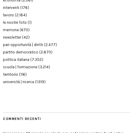
economia
(2.061)
interventi
(176)
lavoro
(2.184)
le nostre foto
(1)
memoria
(670)
newsletter
(42)
pari opportunità | diritti
(2.477)
partito democratico
(2.870)
politica italiana
(7.352)
scuola | formazione
(3.214)
territorio
(116)
università | ricerca
(1.919)
COMMENTI RECENTI