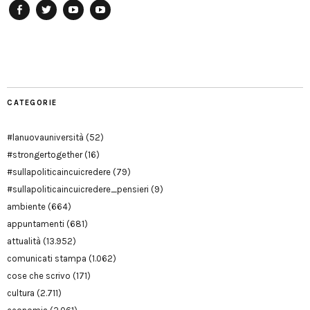
Facebook
Twitter
YouTube
YouTube
Manu
PD
Modena
CATEGORIE
#lanuovauniversità
(52)
#strongertogether
(16)
#sullapoliticaincuicredere
(79)
#sullapoliticaincuicredere_pensieri
(9)
ambiente
(664)
appuntamenti
(681)
attualità
(13.952)
comunicati stampa
(1.062)
cose che scrivo
(171)
cultura
(2.711)