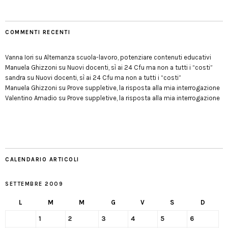
COMMENTI RECENTI
Vanna Iori
su
Alternanza scuola-lavoro, potenziare contenuti educativi
Manuela Ghizzoni
su
Nuovi docenti, sì ai 24 Cfu ma non a tutti i “costi”
sandra
su
Nuovi docenti, sì ai 24 Cfu ma non a tutti i “costi”
Manuela Ghizzoni
su
Prove suppletive, la risposta alla mia interrogazione
Valentino Amadio
su
Prove suppletive, la risposta alla mia interrogazione
CALENDARIO ARTICOLI
SETTEMBRE 2009
L
M
M
G
V
S
D
1
2
3
4
5
6