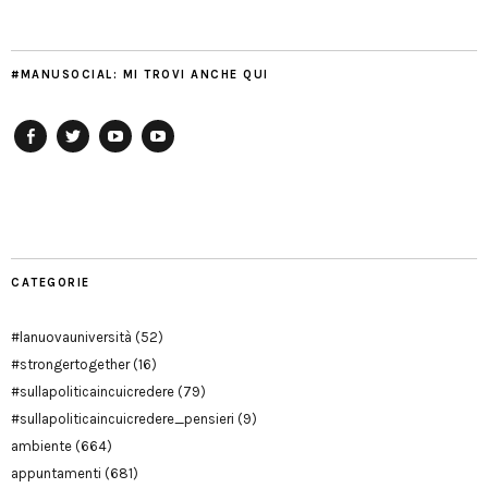
#MANUSOCIAL: MI TROVI ANCHE QUI
Facebook
Twitter
YouTube
YouTube
Manu
PD
Modena
CATEGORIE
#lanuovauniversità
(52)
#strongertogether
(16)
#sullapoliticaincuicredere
(79)
#sullapoliticaincuicredere_pensieri
(9)
ambiente
(664)
appuntamenti
(681)