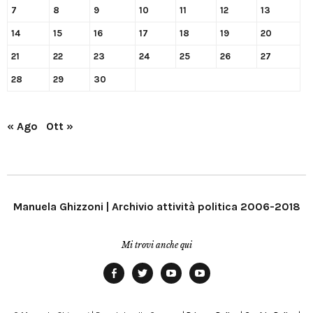
7
8
9
10
11
12
13
14
15
16
17
18
19
20
21
22
23
24
25
26
27
28
29
30
« Ago
Ott »
Manuela Ghizzoni | Archivio attività politica 2006-2018
Mi trovi anche qui
Facebook
Twitter
YouTube
YouTube
Manu
PD
Modena