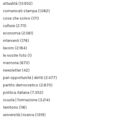
attualità
(13.952)
comunicati stampa
(1.062)
cose che scrivo
(171)
cultura
(2.711)
economia
(2.061)
interventi
(176)
lavoro
(2.184)
le nostre foto
(1)
memoria
(670)
newsletter
(42)
pari opportunità | diritti
(2.477)
partito democratico
(2.870)
politica italiana
(7.352)
scuola | formazione
(3.214)
territorio
(116)
università | ricerca
(1.919)